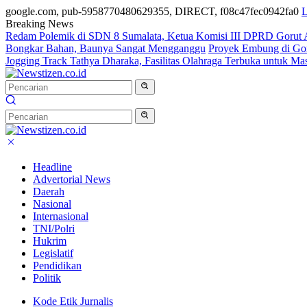
google.com, pub-5958770480629355, DIRECT, f08c47fec0942fa0
L
Breaking News
Redam Polemik di SDN 8 Sumalata, Ketua Komisi III DPRD Gorut 
Bongkar Bahan, Baunya Sangat Mengganggu
Proyek Embung di Gor
Jogging Track Tathya Dharaka, Fasilitas Olahraga Terbuka untuk Ma
Headline
Advertorial News
Daerah
Nasional
Internasional
TNI/Polri
Hukrim
Legislatif
Pendidikan
Politik
Kode Etik Jurnalis