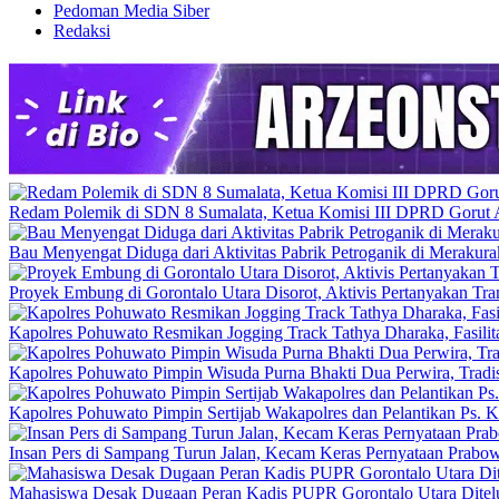
Pedoman Media Siber
Redaksi
Redam Polemik di SDN 8 Sumalata, Ketua Komisi III DPRD Gorut 
Bau Menyengat Diduga dari Aktivitas Pabrik Petroganik di Meraku
Proyek Embung di Gorontalo Utara Disorot, Aktivis Pertanyakan T
Kapolres Pohuwato Resmikan Jogging Track Tathya Dharaka, Fasilit
Kapolres Pohuwato Pimpin Wisuda Purna Bhakti Dua Perwira, Tradi
Kapolres Pohuwato Pimpin Sertijab Wakapolres dan Pelantikan Ps. K
Insan Pers di Sampang Turun Jalan, Kecam Keras Pernyataan Prabowo
Mahasiswa Desak Dugaan Peran Kadis PUPR Gorontalo Utara Ditelus