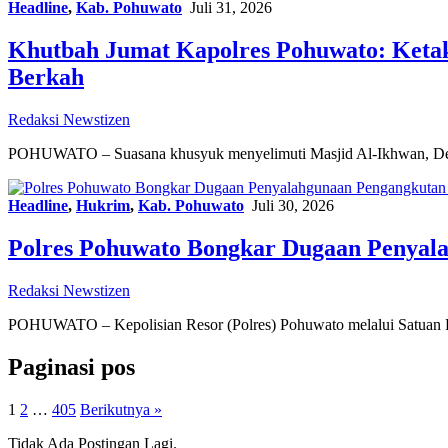
Headline
,
Kab. Pohuwato
Juli 31, 2026
Khutbah Jumat Kapolres Pohuwato: Keta
Berkah
Redaksi Newstizen
POHUWATO – Suasana khusyuk menyelimuti Masjid Al-Ikhwan, De
Headline
,
Hukrim
,
Kab. Pohuwato
Juli 30, 2026
Polres Pohuwato Bongkar Dugaan Penyala
Redaksi Newstizen
POHUWATO – Kepolisian Resor (Polres) Pohuwato melalui Satuan 
Paginasi pos
1
2
…
405
Berikutnya »
Tidak Ada Postingan Lagi.