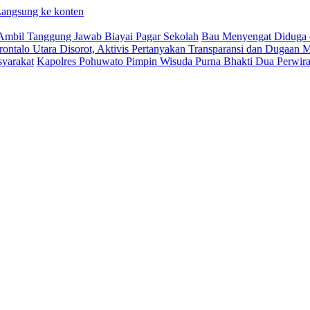
angsung ke konten
Ambil Tanggung Jawab Biayai Pagar Sekolah
Bau Menyengat Diduga da
ontalo Utara Disorot, Aktivis Pertanyakan Transparansi dan Dugaa
syarakat
Kapolres Pohuwato Pimpin Wisuda Purna Bhakti Dua Perwira