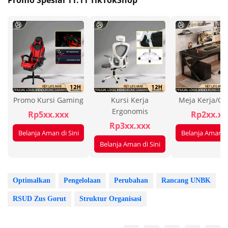
Promo Kursi Gaming
Kursi Kerja
Meja Kerja/G
Ergonomis
Rp5xx.xxx
Rp2xx.xx
Rp3xx.xxx
Belanja Aman di Sini
Belanja Aman di
Belanja Aman di Sini
Optimalkan
Pengelolaan
Perubahan
Rancang UNBK
RSUD Zus Gorut
Struktur Organisasi