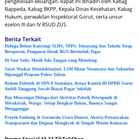
pengelolaan keuangan. Rapat ini dihadiri oleh Kabag
Bappeda, Kabag BKPP, Kepala Dinas Kesehatan, Kabag
Hukum, perwakilan Inspektorat Gorut, serta unsur
eselon III dan IV RSUD ZUS.
Berita Terkait
Diduga Belum Kantongi SLHS, SPPG Temayang dan Tahulu Tetap
Beroperasi, Pengamat Desak BGN Bertindak Tegas
Di Saat Sulit, Masih Ada Tangan yang Menolong
Surat Waskat Ditindaklanjuti, LSM Ilham Nusantara dan Sukandar
Dipanggil Propam Polres Tuban
Redam Polemik di SDN 8 Sumalata, Ketua Komisi III DPRD Gorut
Ambil Tanggung Jawab Biayai Pagar Sekolah
Bau Menyengat Diduga dari Aktivitas Pabrik Petroganik di
Merakurak, Warga: Setiap Bongkar Bahan, Baunya Sangat
Mengganggu
Proyek Embung di Gorontalo Utara Disorot, Aktivis Pertanyakan
Transparansi dan Dugaan Mangkrak di Tengah Musim Kemarau
Promo Spesial 11.11 TikTokShop