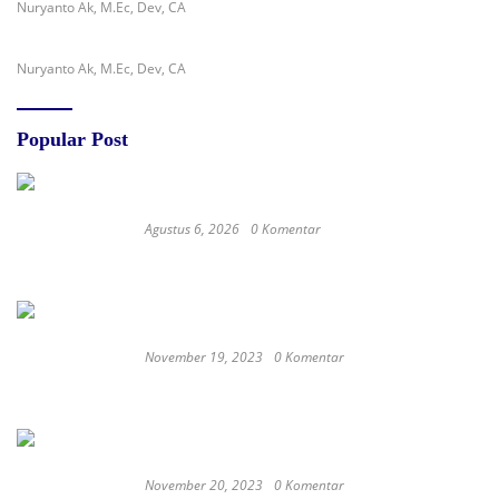
Nuryanto Ak, M.Ec, Dev, CA
Nuryanto Ak, M.Ec, Dev, CA
Popular Post
Agustus 6, 2026
0 Komentar
Diduga Belum Kantongi SLHS, SPPG Temayang
dan Tahulu Tetap Beroperasi, Pengamat Desak
BGN Bertindak Tegas
November 19, 2023
0 Komentar
Satay Western ‘Marlina the Murderer’ to
represent Indonesia at the Oscars
November 20, 2023
0 Komentar