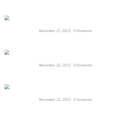
These Delicious Balinese Street Foods You need To
Try Right Now
November 21, 2023
0 Komentar
Romantic or Casual, Top 5 Restaurants to
Celebrate New Year in Bali
November 22, 2023
0 Komentar
Keep Calm And Curry On: Must-Try Japanese
Restaurants in Bali
November 23, 2023
0 Komentar
Japan probe finds more universities
discriminated against women