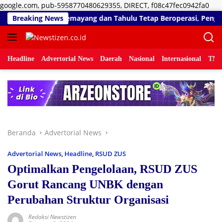
Lan
google.com, pub-5958770480629355, DIRECT, f08c47fec0942fa0
ke
 SLHS, SPPG Temayang dan Tahulu Tetap Beroperasi, Pengamat D
Breaking News
kon
Headline
Advertorial News
Daerah
Nasional
Internasional
TNI/
Beranda
Advertorial News
Advertorial News
,
Headline
,
RSUD ZUS
Optimalkan Pengelolaan, RSUD ZUS
Gorut Rancang UNBK dengan
Perubahan Struktur Organisasi
Redaksi Newstizen