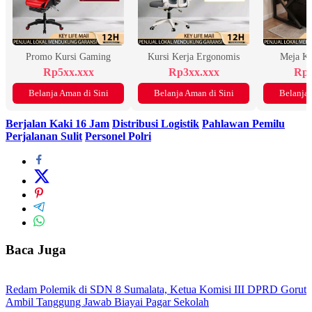
Promo Kursi Gaming
Kursi Kerja Ergonomis
Meja K
Rp5xx.xxx
Rp3xx.xxx
Rp2
Belanja Aman di Sini
Belanja Aman di Sini
Belanja 
Berjalan Kaki 16 Jam
Distribusi Logistik
Pahlawan Pemilu
Perjalanan Sulit
Personel Polri
Baca Juga
Redam Polemik di SDN 8 Sumalata, Ketua Komisi III DPRD Gorut
Ambil Tanggung Jawab Biayai Pagar Sekolah