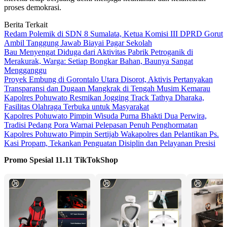
proses demokrasi.
Berita Terkait
Redam Polemik di SDN 8 Sumalata, Ketua Komisi III DPRD Gorut
Ambil Tanggung Jawab Biayai Pagar Sekolah
Bau Menyengat Diduga dari Aktivitas Pabrik Petroganik di
Merakurak, Warga: Setiap Bongkar Bahan, Baunya Sangat
Mengganggu
Proyek Embung di Gorontalo Utara Disorot, Aktivis Pertanyakan
Transparansi dan Dugaan Mangkrak di Tengah Musim Kemarau
Kapolres Pohuwato Resmikan Jogging Track Tathya Dharaka,
Fasilitas Olahraga Terbuka untuk Masyarakat
Kapolres Pohuwato Pimpin Wisuda Purna Bhakti Dua Perwira,
Tradisi Pedang Pora Warnai Pelepasan Penuh Penghormatan
Kapolres Pohuwato Pimpin Sertijab Wakapolres dan Pelantikan Ps.
Kasi Propam, Tekankan Penguatan Disiplin dan Pelayanan Presisi
Promo Spesial 11.11 TikTokShop