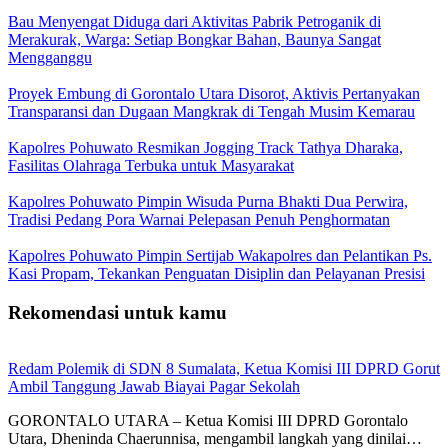
Bau Menyengat Diduga dari Aktivitas Pabrik Petroganik di
Merakurak, Warga: Setiap Bongkar Bahan, Baunya Sangat
Mengganggu
Proyek Embung di Gorontalo Utara Disorot, Aktivis Pertanyakan
Transparansi dan Dugaan Mangkrak di Tengah Musim Kemarau
Kapolres Pohuwato Resmikan Jogging Track Tathya Dharaka,
Fasilitas Olahraga Terbuka untuk Masyarakat
Kapolres Pohuwato Pimpin Wisuda Purna Bhakti Dua Perwira,
Tradisi Pedang Pora Warnai Pelepasan Penuh Penghormatan
Kapolres Pohuwato Pimpin Sertijab Wakapolres dan Pelantikan Ps.
Kasi Propam, Tekankan Penguatan Disiplin dan Pelayanan Presisi
Rekomendasi untuk kamu
Redam Polemik di SDN 8 Sumalata, Ketua Komisi III DPRD Gorut
Ambil Tanggung Jawab Biayai Pagar Sekolah
GORONTALO UTARA – Ketua Komisi III DPRD Gorontalo
Utara, Dheninda Chaerunnisa, mengambil langkah yang dinilai…