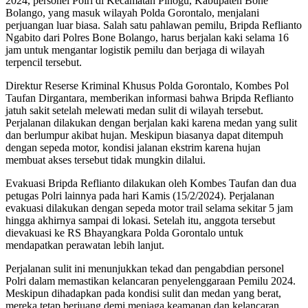
2024, personel Polri di Kecamatan Pinogu, Kabupaten Bone
Bolango, yang masuk wilayah Polda Gorontalo, menjalani
perjuangan luar biasa. Salah satu pahlawan pemilu, Bripda Reflianto
Ngabito dari Polres Bone Bolango, harus berjalan kaki selama 16
jam untuk mengantar logistik pemilu dan berjaga di wilayah
terpencil tersebut.
Direktur Reserse Kriminal Khusus Polda Gorontalo, Kombes Pol
Taufan Dirgantara, memberikan informasi bahwa Bripda Reflianto
jatuh sakit setelah melewati medan sulit di wilayah tersebut.
Perjalanan dilakukan dengan berjalan kaki karena medan yang sulit
dan berlumpur akibat hujan. Meskipun biasanya dapat ditempuh
dengan sepeda motor, kondisi jalanan ekstrim karena hujan
membuat akses tersebut tidak mungkin dilalui.
Evakuasi Bripda Reflianto dilakukan oleh Kombes Taufan dan dua
petugas Polri lainnya pada hari Kamis (15/2/2024). Perjalanan
evakuasi dilakukan dengan sepeda motor trail selama sekitar 5 jam
hingga akhirnya sampai di lokasi. Setelah itu, anggota tersebut
dievakuasi ke RS Bhayangkara Polda Gorontalo untuk
mendapatkan perawatan lebih lanjut.
Perjalanan sulit ini menunjukkan tekad dan pengabdian personel
Polri dalam memastikan kelancaran penyelenggaraan Pemilu 2024.
Meskipun dihadapkan pada kondisi sulit dan medan yang berat,
mereka tetap berjuang demi menjaga keamanan dan kelancaran