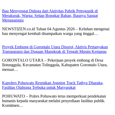
Bau Menyengat Diduga dari Aktivitas Pabrik Petroganik di
Merakurak, Warga: Setiap Bongkar Bahan, Baunya Sangat
Mengganggu
NEWSTIZEN.co.id Tuban 04 Agustus 2026 – Keluhan mengenai
bau menyengat kembali disampaikan warga yang tinggal…
Proyek Embung di Gorontalo Utara Disorot, Aktivis Pertanyakan
Transparansi dan Dugaan Mangkrak di Tengah Musim Kemarau
GORONTALO UTARA – Pekerjaan proyek embung di Desa
Ilotunggula, Kecamatan Tolinggula, Kabupaten Gorontalo Utara,
menuai…
Kapolres Pohuwato Resmikan Jogging Track Tathya Dharaka,
Fasilitas Olahraga Terbuka untuk Masyarakat
POHUWATO – Polres Pohuwato terus memperkuat pendekatan
humanis kepada masyarakat melalui penyediaan fasilitas publik.
Komitmen…