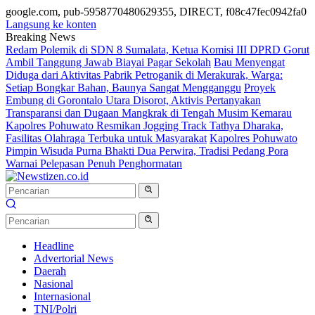
google.com, pub-5958770480629355, DIRECT, f08c47fec0942fa0
Langsung ke konten
Breaking News
Redam Polemik di SDN 8 Sumalata, Ketua Komisi III DPRD Gorut
Ambil Tanggung Jawab Biayai Pagar Sekolah
Bau Menyengat
Diduga dari Aktivitas Pabrik Petroganik di Merakurak, Warga:
Setiap Bongkar Bahan, Baunya Sangat Mengganggu
Proyek
Embung di Gorontalo Utara Disorot, Aktivis Pertanyakan
Transparansi dan Dugaan Mangkrak di Tengah Musim Kemarau
Kapolres Pohuwato Resmikan Jogging Track Tathya Dharaka,
Fasilitas Olahraga Terbuka untuk Masyarakat
Kapolres Pohuwato
Pimpin Wisuda Purna Bhakti Dua Perwira, Tradisi Pedang Pora
Warnai Pelepasan Penuh Penghormatan
Headline
Advertorial News
Daerah
Nasional
Internasional
TNI/Polri