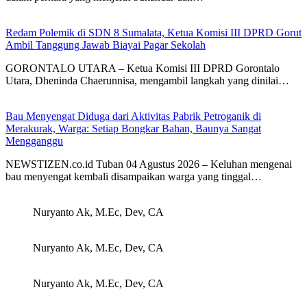
Redam Polemik di SDN 8 Sumalata, Ketua Komisi III DPRD Gorut
Ambil Tanggung Jawab Biayai Pagar Sekolah
GORONTALO UTARA – Ketua Komisi III DPRD Gorontalo
Utara, Dheninda Chaerunnisa, mengambil langkah yang dinilai…
Bau Menyengat Diduga dari Aktivitas Pabrik Petroganik di
Merakurak, Warga: Setiap Bongkar Bahan, Baunya Sangat
Mengganggu
NEWSTIZEN.co.id Tuban 04 Agustus 2026 – Keluhan mengenai
bau menyengat kembali disampaikan warga yang tinggal…
Nuryanto Ak, M.Ec, Dev, CA
Nuryanto Ak, M.Ec, Dev, CA
Nuryanto Ak, M.Ec, Dev, CA