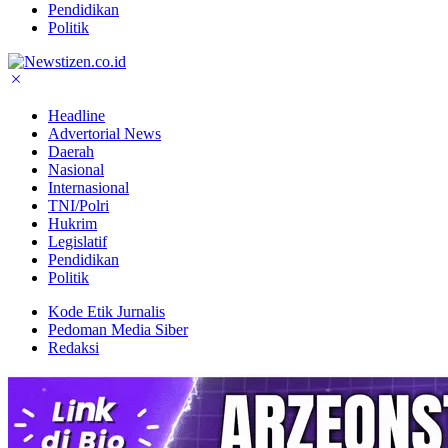
Pendidikan
Politik
Headline
Advertorial News
Daerah
Nasional
Internasional
TNI/Polri
Hukrim
Legislatif
Pendidikan
Politik
Kode Etik Jurnalis
Pedoman Media Siber
Redaksi