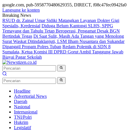
google.com, pub-5958770480629355, DIRECT, f08c47fec0942fa0
Langsung ke konten
Breaking News
RSUD dr. Zainal Umar Sidiki Matangkan Layanan Dokter Gigi
Spesialis, Kredensial
Diduga Belum Kantongi SLHS, SPPG
Temayang dan Tahulu Tetap Beroperasi, Pengamat Desak BGN
Bertindak Tegas
Di Saat Sulit, Masih Ada Tangan yang Menolong
Surat Waskat Ditindaklanjuti, LSM Ilham Nusantara dan Sukandar
Dipanggil Propam Polres Tuban
Redam Polemik di SDN 8
Sumalata, Ketua Komisi III DPRD Gorut Ambil Tanggung Jawab
Biayai Pagar Sekolah
Headline
Advertorial News
Daerah
Nasional
Internasional
TNI/Polri
Hukrim
Legislatif