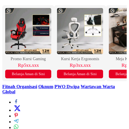
Promo Kursi Gaming
Kursi Kerja Ergonomis
Meja K
Rp5xx.xxx
Rp3xx.xxx
Rp2
Belanja Aman di Sini
Belanja Aman di Sini
Belanja 
Fitnah Organisasi
Oknum
PWO Dwipa
Wartawan Warta
Global