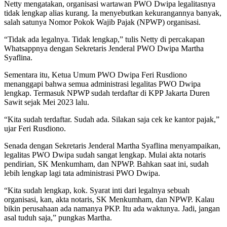
Netty mengatakan, organisasi wartawan PWO Dwipa legalitasnya
tidak lengkap alias kurang. Ia menyebutkan kekurangannya banyak,
salah satunya Nomor Pokok Wajib Pajak (NPWP) organisasi.
“Tidak ada legalnya. Tidak lengkap,” tulis Netty di percakapan
Whatsappnya dengan Sekretaris Jenderal PWO Dwipa Martha
Syaflina.
Sementara itu, Ketua Umum PWO Dwipa Feri Rusdiono
menanggapi bahwa semua administrasi legalitas PWO Dwipa
lengkap. Termasuk NPWP sudah terdaftar di KPP Jakarta Duren
Sawit sejak Mei 2023 lalu.
“Kita sudah terdaftar. Sudah ada. Silakan saja cek ke kantor pajak,”
ujar Feri Rusdiono.
Senada dengan Sekretaris Jenderal Martha Syaflina menyampaikan,
legalitas PWO Dwipa sudah sangat lengkap. Mulai akta notaris
pendirian, SK Menkumham, dan NPWP. Bahkan saat ini, sudah
lebih lengkap lagi tata administrasi PWO Dwipa.
“Kita sudah lengkap, kok. Syarat inti dari legalnya sebuah
organisasi, kan, akta notaris, SK Menkumham, dan NPWP. Kalau
bikin perusahaan ada namanya PKP. Itu ada waktunya. Jadi, jangan
asal tuduh saja,” pungkas Martha.