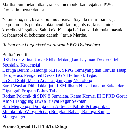
Martha pun melanjutkan, ia bisa membuktikan legalitas PWO
Dwipa ini benar dan sah.
“Gampang, sih, bisa telpon notarisnya. Saya kemarin baru saja
nelpon notaris pembuat akta pendirian organisasi, kok. Untuk
koordinasi legalitas. Sah, kok. Kita aja bahkan sudah mulai masuk
kesbangpol di beberapa daerah,” tutup Martha.
Rilisan resmi organisasi wartawan PWO Dwipantara
Berita Terkait
RSUD dr. Zainal Umar Sidiki Matangkan Layanan Dokter Gigi
Spesialis, Kredensial
Diduga Belum Kantongi SLHS, SPPG Temayang dan Tahulu Tetap
Beroperasi, Pengamat Desak BGN Bertindak Tegas
Di Saat Sulit, Masih Ada Tangan yang Menolong
Surat Waskat Ditindaklanjuti, LSM Ilham Nusantara dan Sukandar
Dipanggil Propam Polres Tuban
Redam Polemik di SDN 8 Sumalata, Ketua Komisi III DPRD Gorut
Ambil Tanggung Jawab Biayai Pagar Sekolah
Bau Menyengat Diduga dari Aktivitas Pabrik Petroganik di
Merakurak, Warga: Setiap Bongkar Bahan, Baunya Sangat
Mengganggu
Promo Spesial 11.11 TikTokShop