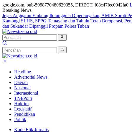
google.com, pub-5958770480629355, DIRECT, f08c47fec0942fa0
L
Breaking News
Jejak Anggaran Embung Ilotunggula Dipertanyakan, AMIB Soroti Pel
Kantongi SLHS, SPPG Temayang dan Tahulu Tetap Beroperasi, Pe
dan Sukandar Dipanggil Propam Polres Tuban
Headline
Advertorial News
Daerah
Nasional
Internasional
TNI/Polri
Hukrim
Legislatif
Pendidikan
Politik
Kode Etik Jurnalis