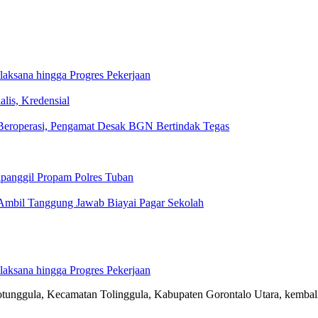
aksana hingga Progres Pekerjaan
lis, Kredensial
eroperasi, Pengamat Desak BGN Bertindak Tegas
ipanggil Propam Polres Tuban
Ambil Tanggung Jawab Biayai Pagar Sekolah
aksana hingga Progres Pekerjaan
gula, Kecamatan Tolinggula, Kabupaten Gorontalo Utara, kemba