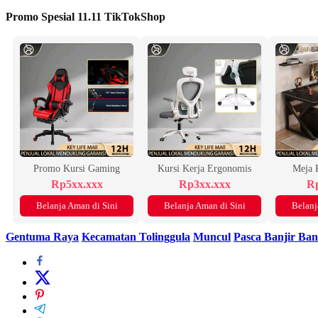
Promo Spesial 11.11 TikTokShop
Promo Kursi Gaming
Kursi Kerja Ergonomis
Meja 
Rp5xx.xxx
Rp3xx.xxx
Rp
Belanja Aman di Sini
Belanja Aman di Sini
Belanj
Gentuma Raya
Kecamatan Tolinggula
Muncul
Pasca Banjir Ba