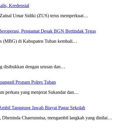
lis, Kredensial
nal Umar Sidiki (ZUS) terus memperkuat…
eroperasi, Pengamat Desak BGN Bertindak Tegas
tis (MBG) di Kabupaten Tuban kembali…
ang disibukkan dengan urusan dan…
ipanggil Propam Polres Tuban
am perkara yang menjerat Sukandar dan…
Ambil Tanggung Jawab Biayai Pagar Sekolah
eninda Chaerunnisa, mengambil langkah yang dinilai…