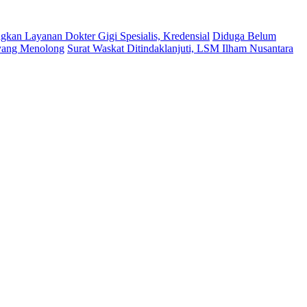
kan Layanan Dokter Gigi Spesialis, Kredensial
Diduga Belum
 yang Menolong
Surat Waskat Ditindaklanjuti, LSM Ilham Nusantara