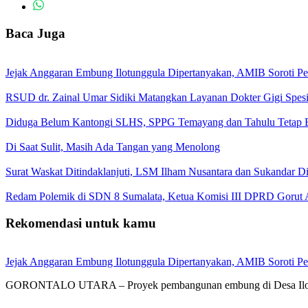
Baca Juga
Jejak Anggaran Embung Ilotunggula Dipertanyakan, AMIB Soroti Pel
RSUD dr. Zainal Umar Sidiki Matangkan Layanan Dokter Gigi Spesia
Diduga Belum Kantongi SLHS, SPPG Temayang dan Tahulu Tetap B
Di Saat Sulit, Masih Ada Tangan yang Menolong
Surat Waskat Ditindaklanjuti, LSM Ilham Nusantara dan Sukandar D
Redam Polemik di SDN 8 Sumalata, Ketua Komisi III DPRD Gorut 
Rekomendasi untuk kamu
Jejak Anggaran Embung Ilotunggula Dipertanyakan, AMIB Soroti Pel
GORONTALO UTARA – Proyek pembangunan embung di Desa Ilotung