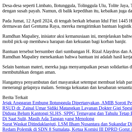
Desa-desa seperti Limbato, Ilotunggula, Tolinggula Ulu, Tolite Jay
dengan susah payah. Namun, di balik kepedihan itu, kebaikan juga d
Pada Jumat, 12 April 2024, di tengah berkah lebaran Idul Fitri 144
dermawan dari Gentuma Raya, mereka mengirimkan bantuan logistik 
Ramdhan Mapaliey, inisiator aksi kemanusiaan ini, menjelaskan bahw
mobil pick-up membawa harapan dan kekuatan bagi korban banjir.
Bantuan tersebut bersumber dari sumbangan H. Rizal Alaydrus dan A
Ramdhan Mapaliey menekankan bahwa bantuan ini adalah hasil kerja
Selain bantuan materi, mereka juga menyampaikan pesan solidaritas d
membutuhkan dengan aman.
Hangatnya penyambutan dari masyarakat setempat membuat lelah para
menerangi gelapnya malam. Semoga kekuatan dan kesabaran senantia
Berita Terkait
Jejak Anggaran Embung Ilotunggula Dipertanyakan, AMIB Soroti Pel
RSUD dr. Zainal Umar Sidiki Matangkan Layanan Dokter Gigi Spesia
Diduga Belum Kantongi SLHS, SPPG Temayang dan Tahulu Tetap B
Di Saat Sulit, Masih Ada Tangan yang Menolong
Surat Waskat Ditindaklanjuti, LSM Ilham Nusantara dan Sukandar D
Redam Polemik di SDN 8 Sumalata, Ketua Komisi III DPRD Gorut 