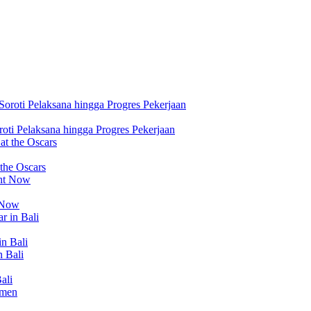
ti Pelaksana hingga Progres Pekerjaan
 the Oscars
t Now
in Bali
ali