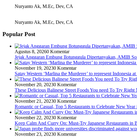
Nuryanto Ak, M.Ec, Dev, CA
Nuryanto Ak, M.Ec, Dev, CA
Popular Post
Agustus 8, 2026
0 Komentar
Jejak Anggaran Embung Ilotunggula Dipertanyakan, AMIB Soro
November 19, 2023
0 Komentar
Satay Western ‘Marlina the Murderer’ to represent Indonesia at
November 20, 2023
0 Komentar
These Delicious Balinese Street Foods You need To Try Righ
November 21, 2023
0 Komentar
Romantic or Casual, Top 5 Restaurants to Celebrate New Year 
November 22, 2023
0 Komentar
Keep Calm And Curry On: Must-Try Japanese Restaurants in B
November 23, 2023
0 Komentar