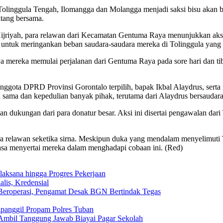
a, Tolinggula Tengah, Ilomangga dan Molangga menjadi saksi bisu akan
atang bersama.
5 Hijriyah, para relawan dari Kecamatan Gentuma Raya menunjukkan aks
untuk meringankan beban saudara-saudara mereka di Tolinggula yang 
a mereka memulai perjalanan dari Gentuma Raya pada sore hari dan tib
nggota DPRD Provinsi Gorontalo terpilih, bapak Ikbal Alaydrus, sert
 sama dan kepedulian banyak pihak, terutama dari Alaydrus bersauda
an dukungan dari para donatur besar. Aksi ini disertai pengawalan da
 relawan seketika sirna. Meskipun duka yang mendalam menyelimuti To
sa menyertai mereka dalam menghadapi cobaan ini. (Red)
aksana hingga Progres Pekerjaan
lis, Kredensial
eroperasi, Pengamat Desak BGN Bertindak Tegas
ipanggil Propam Polres Tuban
Ambil Tanggung Jawab Biayai Pagar Sekolah