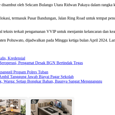
e disambut oleh Sekcam Bulango Utara Ridwan Pakaya dalam rangka 
lokasi, termasuk Pasar Bandungan, Jalan Ring Road untuk tempat pend
teknis terkait pengamanan VVIP untuk menjamin kelancaran dan keam
ten Pohuwato, dijadwalkan pada Minggu ketiga bulan April 2024. Lan
lis, Kredensial
eroperasi, Pengamat Desak BGN Bertindak Tegas
ipanggil Propam Polres Tuban
Ambil Tanggung Jawab Biayai Pagar Sekolah
rak, Warga: Setiap Bongkar Bahan, Baunya Sangat Mengganggu