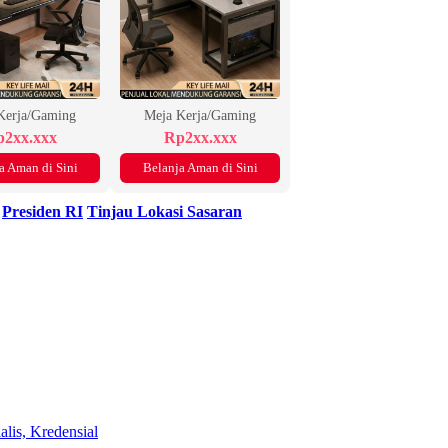
Kerja/Gaming
Meja Kerja/Gaming
2xx.xxx
Rp2xx.xxx
a Aman di Sini
Belanja Aman di Sini
Presiden RI
Tinjau Lokasi Sasaran
lis, Kredensial