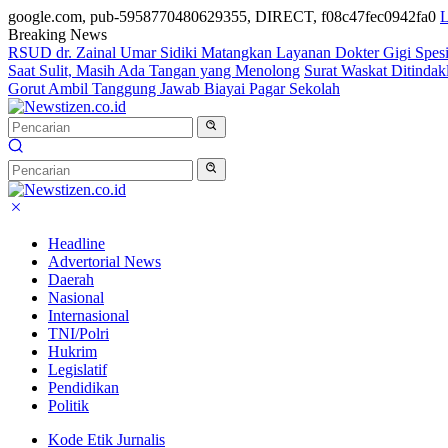
google.com, pub-5958770480629355, DIRECT, f08c47fec0942fa0
L
Breaking News
RSUD dr. Zainal Umar Sidiki Matangkan Layanan Dokter Gigi Spesia
Saat Sulit, Masih Ada Tangan yang Menolong
Surat Waskat Ditindak
Gorut Ambil Tanggung Jawab Biayai Pagar Sekolah
Headline
Advertorial News
Daerah
Nasional
Internasional
TNI/Polri
Hukrim
Legislatif
Pendidikan
Politik
Kode Etik Jurnalis