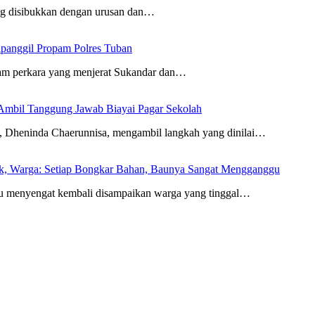
ang disibukkan dengan urusan dan…
ipanggil Propam Polres Tuban
am perkara yang menjerat Sukandar dan…
Ambil Tanggung Jawab Biayai Pagar Sekolah
eninda Chaerunnisa, mengambil langkah yang dinilai…
rak, Warga: Setiap Bongkar Bahan, Baunya Sangat Mengganggu
 menyengat kembali disampaikan warga yang tinggal…