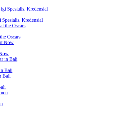
Spesialis, Kredensial
 the Oscars
t Now
in Bali
ali
en