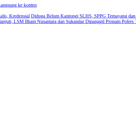
angsung ke konten
lis, Kredensial
Diduga Belum Kantongi SLHS, SPPG Temayang dan T
lanjuti, LSM Ilham Nusantara dan Sukandar Dipanggil Propam Polres