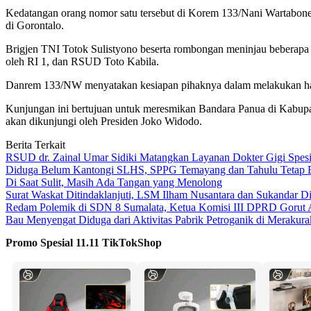
Kedatangan orang nomor satu tersebut di Korem 133/Nani Wartabon
di Gorontalo.
Brigjen TNI Totok Sulistyono beserta rombongan meninjau beberapa 
oleh RI 1, dan RSUD Toto Kabila.
Danrem 133/NW menyatakan kesiapan pihaknya dalam melakukan hal 
Kunjungan ini bertujuan untuk meresmikan Bandara Panua di Kabupa
akan dikunjungi oleh Presiden Joko Widodo.
Berita Terkait
RSUD dr. Zainal Umar Sidiki Matangkan Layanan Dokter Gigi Spesia
Diduga Belum Kantongi SLHS, SPPG Temayang dan Tahulu Tetap B
Di Saat Sulit, Masih Ada Tangan yang Menolong
Surat Waskat Ditindaklanjuti, LSM Ilham Nusantara dan Sukandar D
Redam Polemik di SDN 8 Sumalata, Ketua Komisi III DPRD Gorut 
Bau Menyengat Diduga dari Aktivitas Pabrik Petroganik di Meraku
Promo Spesial 11.11 TikTokShop