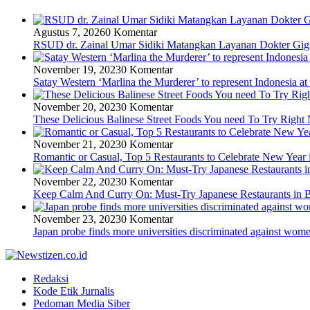
Agustus 7, 2026
0 Komentar
RSUD dr. Zainal Umar Sidiki Matangkan Layanan Dokter Gigi 
November 19, 2023
0 Komentar
Satay Western ‘Marlina the Murderer’ to represent Indonesia at
November 20, 2023
0 Komentar
These Delicious Balinese Street Foods You need To Try Righ
November 21, 2023
0 Komentar
Romantic or Casual, Top 5 Restaurants to Celebrate New Year 
November 22, 2023
0 Komentar
Keep Calm And Curry On: Must-Try Japanese Restaurants in B
November 23, 2023
0 Komentar
Japan probe finds more universities discriminated against wom
Redaksi
Kode Etik Jurnalis
Pedoman Media Siber