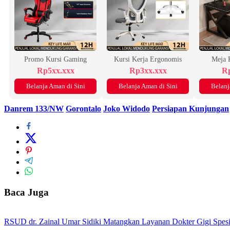
Promo Kursi Gaming
Kursi Kerja Ergonomis
Meja 
Rp5xx.xxx
Rp3xx.xxx
Rp
Belanja Aman di Sini
Belanja Aman di Sini
Belanj
Danrem 133/NW
Gorontalo
Joko Widodo
Persiapan Kunjungan
Baca Juga
RSUD dr. Zainal Umar Sidiki Matangkan Layanan Dokter Gigi Spesia