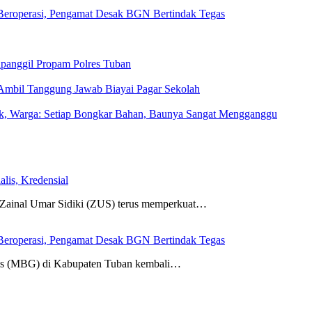
eroperasi, Pengamat Desak BGN Bertindak Tegas
ipanggil Propam Polres Tuban
Ambil Tanggung Jawab Biayai Pagar Sekolah
rak, Warga: Setiap Bongkar Bahan, Baunya Sangat Mengganggu
lis, Kredensial
nal Umar Sidiki (ZUS) terus memperkuat…
eroperasi, Pengamat Desak BGN Bertindak Tegas
tis (MBG) di Kabupaten Tuban kembali…