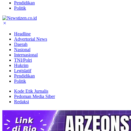
Pendidikan
Politik
Headline
Advertorial News
Daerah
Nasional
Internasional
TNI/Polri
Hukrim
Legislatif
Pendidikan
Politik
Kode Etik Jurnalis
Pedoman Media Siber
Redaksi