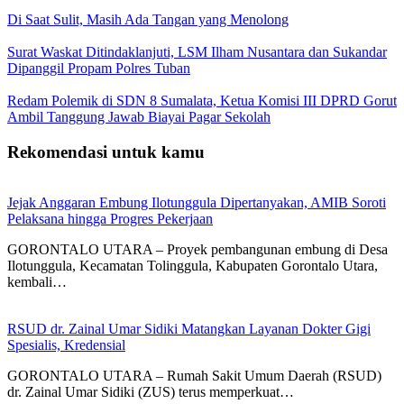
Di Saat Sulit, Masih Ada Tangan yang Menolong
Surat Waskat Ditindaklanjuti, LSM Ilham Nusantara dan Sukandar
Dipanggil Propam Polres Tuban
Redam Polemik di SDN 8 Sumalata, Ketua Komisi III DPRD Gorut
Ambil Tanggung Jawab Biayai Pagar Sekolah
Rekomendasi untuk kamu
Jejak Anggaran Embung Ilotunggula Dipertanyakan, AMIB Soroti
Pelaksana hingga Progres Pekerjaan
GORONTALO UTARA – Proyek pembangunan embung di Desa
Ilotunggula, Kecamatan Tolinggula, Kabupaten Gorontalo Utara,
kembali…
RSUD dr. Zainal Umar Sidiki Matangkan Layanan Dokter Gigi
Spesialis, Kredensial
GORONTALO UTARA – Rumah Sakit Umum Daerah (RSUD)
dr. Zainal Umar Sidiki (ZUS) terus memperkuat…