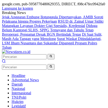
google.com, pub-5958770480629355, DIRECT, f08c47fec0942fa0
Langsung ke konten
Breaking News
Jejak Anggaran Embung Ilotunggula Dipertanyakan, AMIB Soroti
Pelaksana hingga Progres Pekerjaan
RSUD dr. Zainal Umar Sidiki
Matangkan Layanan Dokter Gigi Spesialis, Kredensial
Diduga
Belum Kantongi SLHS, SPPG Temayang dan Tahulu Tetap
Beroperasi, Pengamat Desak BGN Bertindak Tegas
Di Saat Sulit,
Masih Ada Tangan yang Menolong
Surat Waskat Ditindaklanjuti,
LSM Ilham Nusantara dan Sukandar Dipanggil Propam Polres
Tuban
Headline
Advertorial News
Daerah
Nasional
Internasional
TNI/Polri
Hukrim
Legislatif