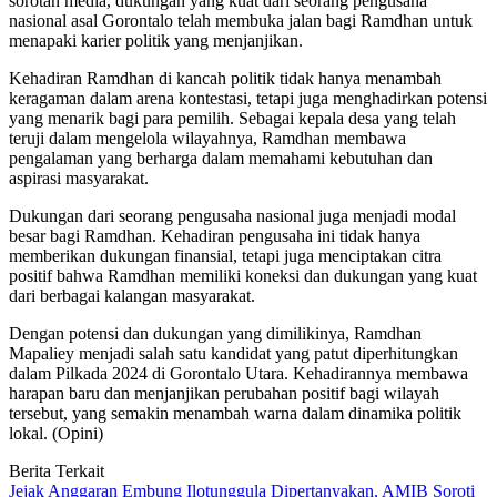
sorotan media, dukungan yang kuat dari seorang pengusaha
nasional asal Gorontalo telah membuka jalan bagi Ramdhan untuk
menapaki karier politik yang menjanjikan.
Kehadiran Ramdhan di kancah politik tidak hanya menambah
keragaman dalam arena kontestasi, tetapi juga menghadirkan potensi
yang menarik bagi para pemilih. Sebagai kepala desa yang telah
teruji dalam mengelola wilayahnya, Ramdhan membawa
pengalaman yang berharga dalam memahami kebutuhan dan
aspirasi masyarakat.
Dukungan dari seorang pengusaha nasional juga menjadi modal
besar bagi Ramdhan. Kehadiran pengusaha ini tidak hanya
memberikan dukungan finansial, tetapi juga menciptakan citra
positif bahwa Ramdhan memiliki koneksi dan dukungan yang kuat
dari berbagai kalangan masyarakat.
Dengan potensi dan dukungan yang dimilikinya, Ramdhan
Mapaliey menjadi salah satu kandidat yang patut diperhitungkan
dalam Pilkada 2024 di Gorontalo Utara. Kehadirannya membawa
harapan baru dan menjanjikan perubahan positif bagi wilayah
tersebut, yang semakin menambah warna dalam dinamika politik
lokal. (Opini)
Berita Terkait
Jejak Anggaran Embung Ilotunggula Dipertanyakan, AMIB Soroti