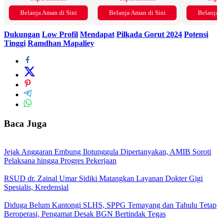
Belanja Aman di Sini
Belanja Aman di Sini
Belanja 
Dukungan
Low Profil
Mendapat
Pilkada Gorut 2024
Potensi
Tinggi
Ramdhan Mapaliey
Baca Juga
Jejak Anggaran Embung Ilotunggula Dipertanyakan, AMIB Soroti
Pelaksana hingga Progres Pekerjaan
RSUD dr. Zainal Umar Sidiki Matangkan Layanan Dokter Gigi
Spesialis, Kredensial
Diduga Belum Kantongi SLHS, SPPG Temayang dan Tahulu Tetap
Beroperasi, Pengamat Desak BGN Bertindak Tegas