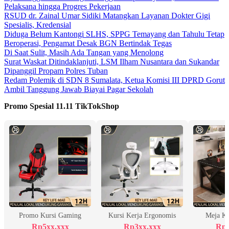
Pelaksana hingga Progres Pekerjaan
RSUD dr. Zainal Umar Sidiki Matangkan Layanan Dokter Gigi
Spesialis, Kredensial
Diduga Belum Kantongi SLHS, SPPG Temayang dan Tahulu Tetap
Beroperasi, Pengamat Desak BGN Bertindak Tegas
Di Saat Sulit, Masih Ada Tangan yang Menolong
Surat Waskat Ditindaklanjuti, LSM Ilham Nusantara dan Sukandar
Dipanggil Propam Polres Tuban
Redam Polemik di SDN 8 Sumalata, Ketua Komisi III DPRD Gorut
Ambil Tanggung Jawab Biayai Pagar Sekolah
Promo Spesial 11.11 TikTokShop
Promo Kursi Gaming
Kursi Kerja Ergonomis
Meja K
Rp5xx.xxx
Rp3xx.xxx
Rp2