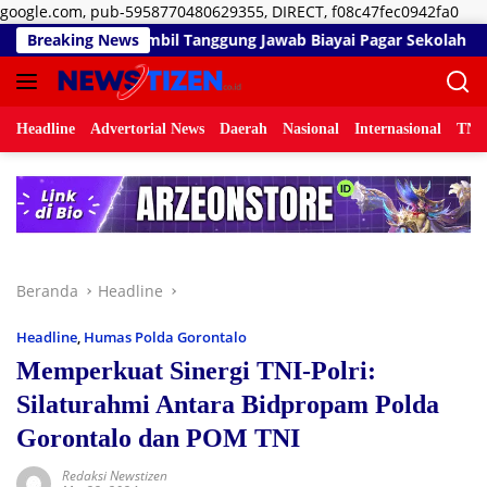
Lan
google.com, pub-5958770480629355, DIRECT, f08c47fec0942fa0
ke
wab Biayai Pagar Sekolah
Breaking News
Bau Menyengat Diduga dari Ak
kon
Headline
Advertorial News
Daerah
Nasional
Internasional
TNI/
Beranda
Headline
Headline
,
Humas Polda Gorontalo
Memperkuat Sinergi TNI-Polri:
Silaturahmi Antara Bidpropam Polda
Gorontalo dan POM TNI
Redaksi Newstizen