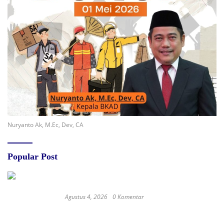
Nuryanto Ak, M.Ec, Dev, CA
Popular Post
Agustus 4, 2026
0 Komentar
Redam Polemik di SDN 8 Sumalata, Ketua
Komisi III DPRD Gorut Ambil Tanggung Jawab
Biayai Pagar Sekolah