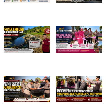
Redam Polemik di SDN 8
Bau Menyengat Diduga dari
Sumalata, Ketua Komisi III
Aktivitas Pabrik Petroganik di
DPRD Gorut Ambil Tanggung
Merakurak, Warga: Setiap
Jawab Biayai Pagar Sekolah
Bongkar Bahan, Baunya Sangat
Mengganggu
Proyek Embung di Gorontalo
Kapolres Pohuwato Resmikan
Utara Disorot, Aktivis
Jogging Track Tathya Dharaka,
Pertanyakan Transparansi dan
Fasilitas Olahraga Terbuka
Dugaan Mangkrak di Tengah
untuk Masyarakat
Musim Kemarau