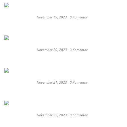
November 19, 2023
0 Komentar
Satay Western ‘Marlina the Murderer’ to
represent Indonesia at the Oscars
November 20, 2023
0 Komentar
These Delicious Balinese Street Foods You need To
Try Right Now
November 21, 2023
0 Komentar
Romantic or Casual, Top 5 Restaurants to
Celebrate New Year in Bali
November 22, 2023
0 Komentar
Keep Calm And Curry On: Must-Try Japanese
Restaurants in Bali