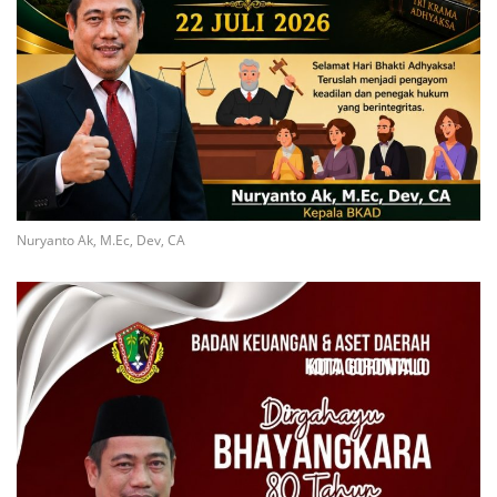
Nuryanto Ak, M.Ec, Dev, CA