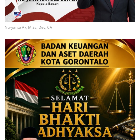
Nuryanto Ak, M.Ec, Dev, CA