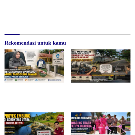
Kapolres Pohuwato Pimpin
Kapolres Pohuwato Pimpin
Wisuda Purna Bhakti Dua
Sertijab Wakapolres dan
Perwira, Tradisi Pedang Pora
Pelantikan Ps. Kasi Propam,
Warnai Pelepasan Penuh
Tekankan Penguatan Disiplin
Penghormatan
dan Pelayanan Presisi
Rekomendasi untuk kamu
Redam Polemik di SDN 8
Bau Menyengat Diduga dari
Sumalata, Ketua Komisi III
Aktivitas Pabrik Petroganik di
DPRD Gorut Ambil Tanggung
Merakurak, Warga: Setiap
Jawab Biayai Pagar Sekolah
Bongkar Bahan, Baunya Sangat
Mengganggu