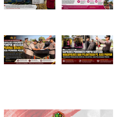
Proyek Embung di Gorontalo
Kapolres Pohuwato Resmikan
Utara Disorot, Aktivis
Jogging Track Tathya Dharaka,
Pertanyakan Transparansi dan
Fasilitas Olahraga Terbuka
Dugaan Mangkrak di Tengah
untuk Masyarakat
Musim Kemarau
Kapolres Pohuwato Pimpin
Kapolres Pohuwato Pimpin
Wisuda Purna Bhakti Dua
Sertijab Wakapolres dan
Perwira, Tradisi Pedang Pora
Pelantikan Ps. Kasi Propam,
Warnai Pelepasan Penuh
Tekankan Penguatan Disiplin
Penghormatan
dan Pelayanan Presisi