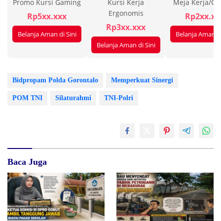
Promo Kursi Gaming
Kursi Kerja
Meja Kerja/G
Ergonomis
Rp5xx.xxx
Rp2xx.xx
Rp3xx.xxx
Belanja Aman di Sini
Belanja Aman di
Belanja Aman di Sini
Bidpropam Polda Gorontalo
Memperkuat Sinergi
POM TNI
Silaturahmi
TNI-Polri
Baca Juga