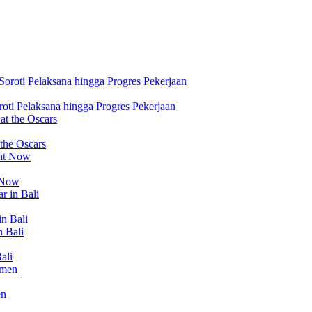
ti Pelaksana hingga Progres Pekerjaan
 the Oscars
t Now
in Bali
ali
en