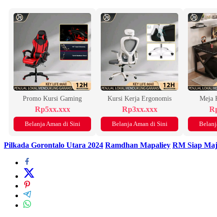
Promo Kursi Gaming
Kursi Kerja Ergonomis
Meja 
Rp5xx.xxx
Rp3xx.xxx
Rp
Belanja Aman di Sini
Belanja Aman di Sini
Belanj
Pilkada Gorontalo Utara 2024
Ramdhan Mapaliey
RM Siap Ma