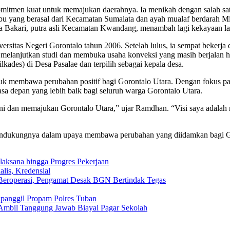
men kuat untuk memajukan daerahnya. Ia menikah dengan salah satu 
an ibu yang berasal dari Kecamatan Sumalata dan ayah mualaf berdarah
 Bakari, putra asli Kecamatan Kwandang, menambah lagi kekayaan lat
rsitas Negeri Gorontalo tahun 2006. Setelah lulus, ia sempat beker
 melanjutkan studi dan membuka usaha konveksi yang masih berjalan hi
kades) di Desa Pasalae dan terpilih sebagai kepala desa.
uk membawa perubahan positif bagi Gorontalo Utara. Dengan fokus pa
sa depan yang lebih baik bagi seluruh warga Gorontalo Utara.
i dan memajukan Gorontalo Utara,” ujar Ramdhan. “Visi saya adalah m
mendukungnya dalam upaya membawa perubahan yang diidamkan bagi G
aksana hingga Progres Pekerjaan
lis, Kredensial
eroperasi, Pengamat Desak BGN Bertindak Tegas
ipanggil Propam Polres Tuban
Ambil Tanggung Jawab Biayai Pagar Sekolah