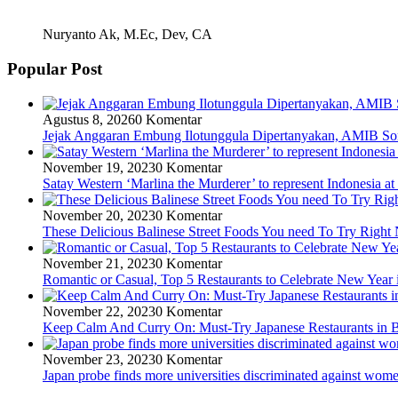
Nuryanto Ak, M.Ec, Dev, CA
Popular Post
Agustus 8, 2026
0 Komentar
Jejak Anggaran Embung Ilotunggula Dipertanyakan, AMIB Soro
November 19, 2023
0 Komentar
Satay Western ‘Marlina the Murderer’ to represent Indonesia at
November 20, 2023
0 Komentar
These Delicious Balinese Street Foods You need To Try Righ
November 21, 2023
0 Komentar
Romantic or Casual, Top 5 Restaurants to Celebrate New Year 
November 22, 2023
0 Komentar
Keep Calm And Curry On: Must-Try Japanese Restaurants in B
November 23, 2023
0 Komentar
Japan probe finds more universities discriminated against wom