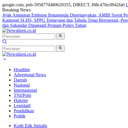
google.com, pub-5958770480629355, DIRECT, f08c47fec0942fa0
L
Breaking News
Jejak Anggaran Embung Ilotunggula Dipertanyakan, AMIB Soroti Pel
Kantongi SLHS, SPPG Temayang dan Tahulu Tetap Beroperasi, Pe
dan Sukandar Dipanggil Propam Polres Tuban
Headline
Advertorial News
Daerah
Nasional
Internasional
TNI/Polri
Hukrim
Legislatif
Pendidikan
Politik
Kode Etik Jurnalis