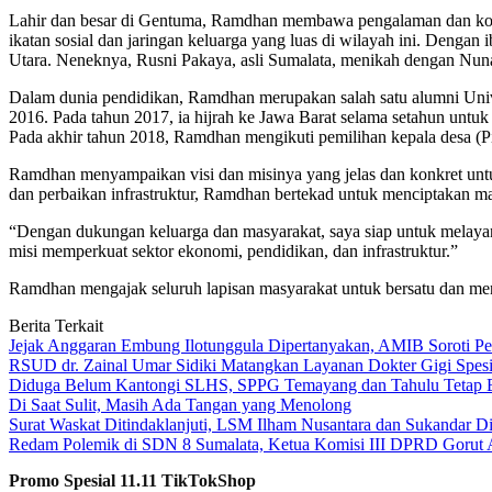
Lahir dan besar di Gentuma, Ramdhan membawa pengalaman dan komit
ikatan sosial dan jaringan keluarga yang luas di wilayah ini. Deng
Utara. Neneknya, Rusni Pakaya, asli Sumalata, menikah dengan Nuna
Dalam dunia pendidikan, Ramdhan merupakan salah satu alumni Unive
2016. Pada tahun 2017, ia hijrah ke Jawa Barat selama setahun untuk
Pada akhir tahun 2018, Ramdhan mengikuti pemilihan kepala desa (Pil
Ramdhan menyampaikan visi dan misinya yang jelas dan konkret unt
dan perbaikan infrastruktur, Ramdhan bertekad untuk menciptakan ma
“Dengan dukungan keluarga dan masyarakat, saya siap untuk melayan
misi memperkuat sektor ekonomi, pendidikan, dan infrastruktur.”
Ramdhan mengajak seluruh lapisan masyarakat untuk bersatu dan 
Berita Terkait
Jejak Anggaran Embung Ilotunggula Dipertanyakan, AMIB Soroti Pel
RSUD dr. Zainal Umar Sidiki Matangkan Layanan Dokter Gigi Spesia
Diduga Belum Kantongi SLHS, SPPG Temayang dan Tahulu Tetap B
Di Saat Sulit, Masih Ada Tangan yang Menolong
Surat Waskat Ditindaklanjuti, LSM Ilham Nusantara dan Sukandar D
Redam Polemik di SDN 8 Sumalata, Ketua Komisi III DPRD Gorut 
Promo Spesial 11.11 TikTokShop