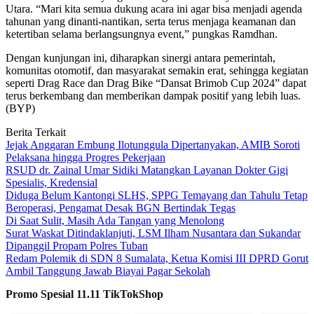
Utara. “Mari kita semua dukung acara ini agar bisa menjadi agenda
tahunan yang dinanti-nantikan, serta terus menjaga keamanan dan
ketertiban selama berlangsungnya event,” pungkas Ramdhan.
Dengan kunjungan ini, diharapkan sinergi antara pemerintah,
komunitas otomotif, dan masyarakat semakin erat, sehingga kegiatan
seperti Drag Race dan Drag Bike “Dansat Brimob Cup 2024” dapat
terus berkembang dan memberikan dampak positif yang lebih luas.
(BYP)
Berita Terkait
Jejak Anggaran Embung Ilotunggula Dipertanyakan, AMIB Soroti
Pelaksana hingga Progres Pekerjaan
RSUD dr. Zainal Umar Sidiki Matangkan Layanan Dokter Gigi
Spesialis, Kredensial
Diduga Belum Kantongi SLHS, SPPG Temayang dan Tahulu Tetap
Beroperasi, Pengamat Desak BGN Bertindak Tegas
Di Saat Sulit, Masih Ada Tangan yang Menolong
Surat Waskat Ditindaklanjuti, LSM Ilham Nusantara dan Sukandar
Dipanggil Propam Polres Tuban
Redam Polemik di SDN 8 Sumalata, Ketua Komisi III DPRD Gorut
Ambil Tanggung Jawab Biayai Pagar Sekolah
Promo Spesial 11.11 TikTokShop