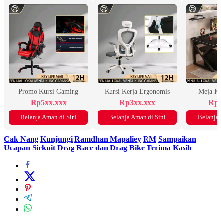
Promo Kursi Gaming
Kursi Kerja Ergonomis
Meja K
Rp5xx.xxx
Rp3xx.xxx
Rp2
Belanja Aman di Sini
Belanja Aman di Sini
Belanja 
Cak Nang
Kunjungi
Ramdhan Mapaliey
RM
Sampaikan
Ucapan
Sirkuit Drag Race dan Drag Bike
Terima Kasih