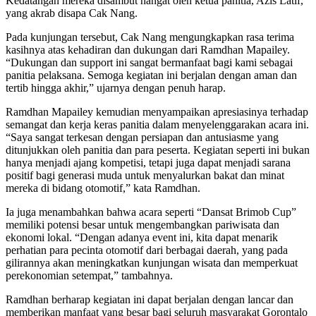
Kedatangan mereka disambut hangat oleh ketua panitia, Azis Latif,
yang akrab disapa Cak Nang.
Pada kunjungan tersebut, Cak Nang mengungkapkan rasa terima
kasihnya atas kehadiran dan dukungan dari Ramdhan Mapailey.
“Dukungan dan support ini sangat bermanfaat bagi kami sebagai
panitia pelaksana. Semoga kegiatan ini berjalan dengan aman dan
tertib hingga akhir,” ujarnya dengan penuh harap.
Ramdhan Mapailey kemudian menyampaikan apresiasinya terhadap
semangat dan kerja keras panitia dalam menyelenggarakan acara ini.
“Saya sangat terkesan dengan persiapan dan antusiasme yang
ditunjukkan oleh panitia dan para peserta. Kegiatan seperti ini bukan
hanya menjadi ajang kompetisi, tetapi juga dapat menjadi sarana
positif bagi generasi muda untuk menyalurkan bakat dan minat
mereka di bidang otomotif,” kata Ramdhan.
Ia juga menambahkan bahwa acara seperti “Dansat Brimob Cup”
memiliki potensi besar untuk mengembangkan pariwisata dan
ekonomi lokal. “Dengan adanya event ini, kita dapat menarik
perhatian para pecinta otomotif dari berbagai daerah, yang pada
gilirannya akan meningkatkan kunjungan wisata dan memperkuat
perekonomian setempat,” tambahnya.
Ramdhan berharap kegiatan ini dapat berjalan dengan lancar dan
memberikan manfaat yang besar bagi seluruh masyarakat Gorontalo