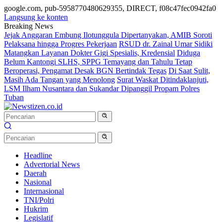
google.com, pub-5958770480629355, DIRECT, f08c47fec0942fa0
Langsung ke konten
Breaking News
Jejak Anggaran Embung Ilotunggula Dipertanyakan, AMIB Soroti
Pelaksana hingga Progres Pekerjaan
RSUD dr. Zainal Umar Sidiki
Matangkan Layanan Dokter Gigi Spesialis, Kredensial
Diduga
Belum Kantongi SLHS, SPPG Temayang dan Tahulu Tetap
Beroperasi, Pengamat Desak BGN Bertindak Tegas
Di Saat Sulit,
Masih Ada Tangan yang Menolong
Surat Waskat Ditindaklanjuti,
LSM Ilham Nusantara dan Sukandar Dipanggil Propam Polres
Tuban
Headline
Advertorial News
Daerah
Nasional
Internasional
TNI/Polri
Hukrim
Legislatif