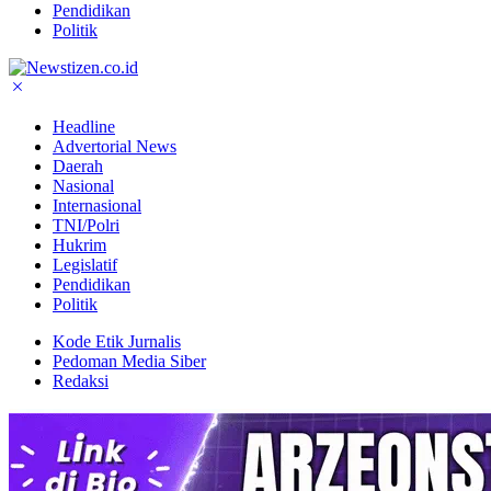
Pendidikan
Politik
Headline
Advertorial News
Daerah
Nasional
Internasional
TNI/Polri
Hukrim
Legislatif
Pendidikan
Politik
Kode Etik Jurnalis
Pedoman Media Siber
Redaksi