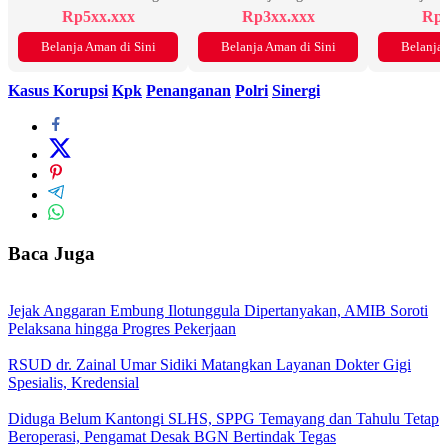
Rp5xx.xxx
Rp3xx.xxx
Rp2
Belanja Aman di Sini
Belanja Aman di Sini
Belanja 
Kasus Korupsi
Kpk
Penanganan
Polri
Sinergi
Baca Juga
Jejak Anggaran Embung Ilotunggula Dipertanyakan, AMIB Soroti
Pelaksana hingga Progres Pekerjaan
RSUD dr. Zainal Umar Sidiki Matangkan Layanan Dokter Gigi
Spesialis, Kredensial
Diduga Belum Kantongi SLHS, SPPG Temayang dan Tahulu Tetap
Beroperasi, Pengamat Desak BGN Bertindak Tegas