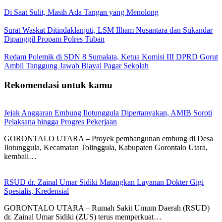
Di Saat Sulit, Masih Ada Tangan yang Menolong
Surat Waskat Ditindaklanjuti, LSM Ilham Nusantara dan Sukandar
Dipanggil Propam Polres Tuban
Redam Polemik di SDN 8 Sumalata, Ketua Komisi III DPRD Gorut
Ambil Tanggung Jawab Biayai Pagar Sekolah
Rekomendasi untuk kamu
Jejak Anggaran Embung Ilotunggula Dipertanyakan, AMIB Soroti
Pelaksana hingga Progres Pekerjaan
GORONTALO UTARA – Proyek pembangunan embung di Desa
Ilotunggula, Kecamatan Tolinggula, Kabupaten Gorontalo Utara,
kembali…
RSUD dr. Zainal Umar Sidiki Matangkan Layanan Dokter Gigi
Spesialis, Kredensial
GORONTALO UTARA – Rumah Sakit Umum Daerah (RSUD)
dr. Zainal Umar Sidiki (ZUS) terus memperkuat…