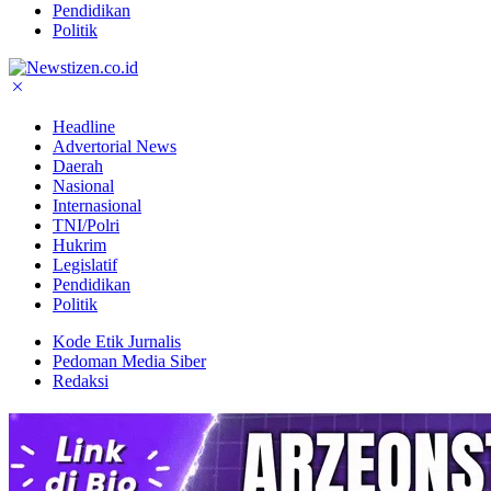
Pendidikan
Politik
Headline
Advertorial News
Daerah
Nasional
Internasional
TNI/Polri
Hukrim
Legislatif
Pendidikan
Politik
Kode Etik Jurnalis
Pedoman Media Siber
Redaksi