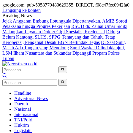
google.com, pub-5958770480629355, DIRECT, f08c47fec0942fa0
Langsung ke konten
Breaking News
Jejak Anggaran Embung Ilotunggula Dipertanyakan, AMIB Soroti
Pelaksana hingga Progres Pekerjaan
RSUD dr. Zainal Umar Sidiki
Matangkan Layanan Dokter Gigi Spesialis, Kredensial
Diduga
Belum Kantongi SLHS, SPPG Temayang dan Tahulu Tetap
Beroperasi, Pengamat Desak BGN Bertindak Tegas
Di Saat Sulit,
Masih Ada Tangan yang Menolong
Surat Waskat Ditindaklanjuti,
LSM Ilham Nusantara dan Sukandar Dipanggil Propam Polres
Tuban
Headline
Advertorial News
Daerah
Nasional
Internasional
TNI/Polri
Hukrim
Legislatif