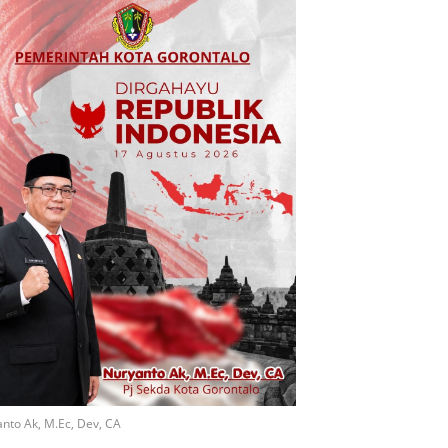
nto Ak, M.Ec, Dev, CA