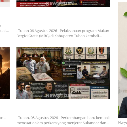
nan
Diduga Belum Kantongi SLHS, SPPG Temayang dan
Tahulu Tetap Beroperasi, Pengamat Desak BGN
Bertindak Tegas
h
rkuat…
, Tuban 06 Agustus 2026– Pelaksanaan program Makan
Bergizi Gratis (MBG) di Kabupaten Tuban kembali…
g
Surat Waskat Ditindaklanjuti, LSM Ilham Nusantara
dan Sukandar Dipanggil Propam Polres Tuban
dan…
Tuban, 05 Agustus 2026– Perkembangan baru kembali
Nurya
mencuat dalam perkara yang menjerat Sukandar dan…