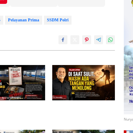
B
Pelayanan Prima
SSDM Polri
elum Kantongi SLHS,
Di Saat Sulit, Masih Ada Tangan
ayang dan Tahulu
yang Menolong
operasi, Pengamat Desak
Nurya
indak Tegas