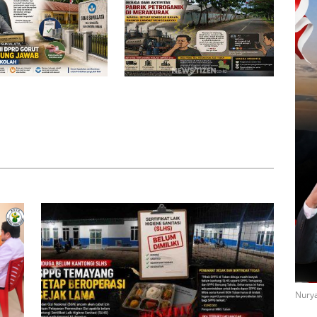
lemik di SDN 8
Bau Menyengat Diduga dari
 Ketua Komisi III
Aktivitas Pabrik Petroganik di
ut Ambil Tanggung
Merakurak, Warga: Setiap
yai Pagar Sekolah
Bongkar Bahan, Baunya Sangat
Mengganggu
Nurya