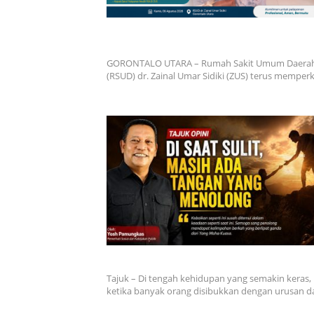
RSUD dr. Zainal Umar Sidiki Matangkan Laya
Dokter Gigi Spesialis, Kredensial
GORONTALO UTARA – Rumah Sakit Umum Daera
(RSUD) dr. Zainal Umar Sidiki (ZUS) terus mempe
Di Saat Sulit, Masih Ada Tangan yang Menolon
Tajuk – Di tengah kehidupan yang semakin keras,
ketika banyak orang disibukkan dengan urusan 