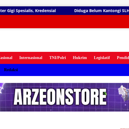
gsung
sial
Diduga Belum Kantongi SLHS, SPPG Temayang dan T
ten
asional
Internasional
TNI/Polri
Hukrim
Legislatif
Pendid
Redaksi