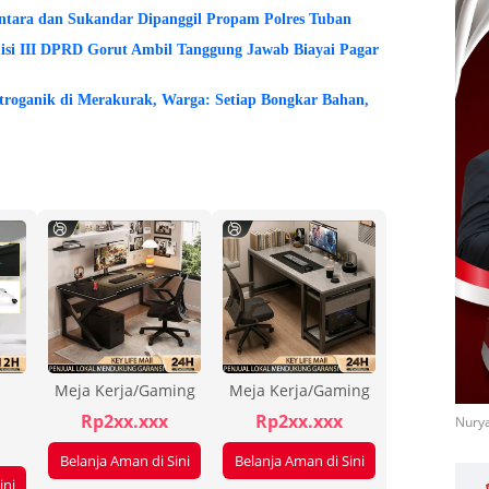
ntara dan Sukandar Dipanggil Propam Polres Tuban
si III DPRD Gorut Ambil Tanggung Jawab Biayai Pagar
etroganik di Merakurak, Warga: Setiap Bongkar Bahan,
Meja Kerja/Gaming
Meja Kerja/Gaming
Rp2xx.xxx
Rp2xx.xxx
Nurya
Belanja Aman di Sini
Belanja Aman di Sini
ini