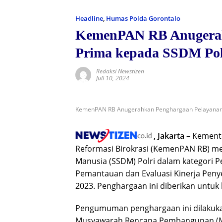
Headline
,
Humas Polda Gorontalo
KemenPAN RB Anugerah
Prima kepada SSDM Pol
Redaksi Newstizen
Juli 10, 2024
KemenPAN RB Anugerahkan Penghargaan Pelayanan P
, Jakarta
– Kement
Reformasi Birokrasi (KemenPAN RB) m
Manusia (SSDM) Polri dalam kategori P
Pemantauan dan Evaluasi Kinerja Peny
2023. Penghargaan ini diberikan untuk
Pengumuman penghargaan ini dilakuk
Musyawarah Rencana Pembangunan (Musr