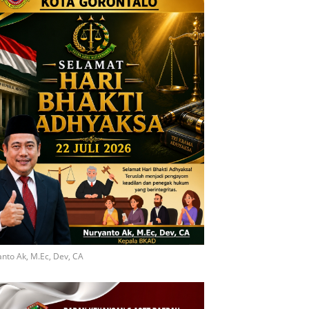
nto Ak, M.Ec, Dev, CA