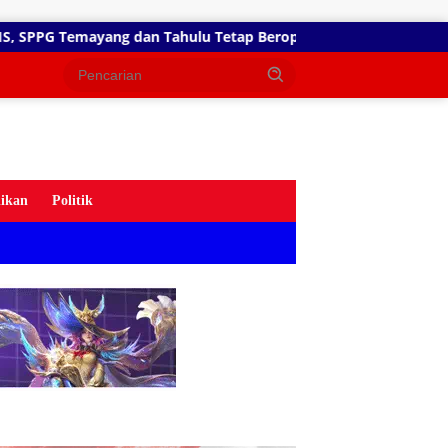
ahulu Tetap Beroperasi, Pengamat Desak BGN Bertindak Tegas
ikan
Politik