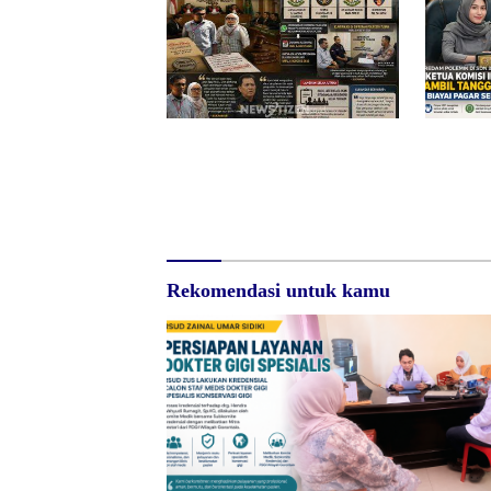
Surat Waskat Ditindaklanjuti,
Redam Po
LSM Ilham Nusantara dan
Sumalata,
Sukandar Dipanggil Propam
DPRD Gor
Polres Tuban
Jawab Bia
Rekomendasi untuk kamu