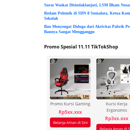
Surat Waskat Ditindaklanjuti, LSM Ilham Nusa
Redam Polemik di SDN 8 Sumalata, Ketua Komi
Sekolah
Bau Menyengat Diduga dari Aktivitas Pabrik P
Baunya Sangat Mengganggu
Promo Spesial 11.11 TikTokShop
Promo Kursi Gaming
Kursi Kerja
Ergonomis
Rp5xx.xxx
Rp3xx.xxx
Belanja Aman di Sini
Belanja Aman di S