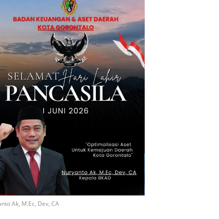
nto Ak, M.Ec, Dev, CA