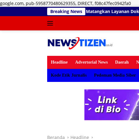
Lan
google.com, pub-5958770480629355, DIRECT, f08c47fec0942fa0
ke
nal Umar Sidiki Matangkan Layanan Dokter Gigi Spesialis, Kreden
Breaking News
kon
Headline
Advertorial News
Daerah
N
Kode Etik Jurnalis
Pedoman Media Siber
Beranda
Headline