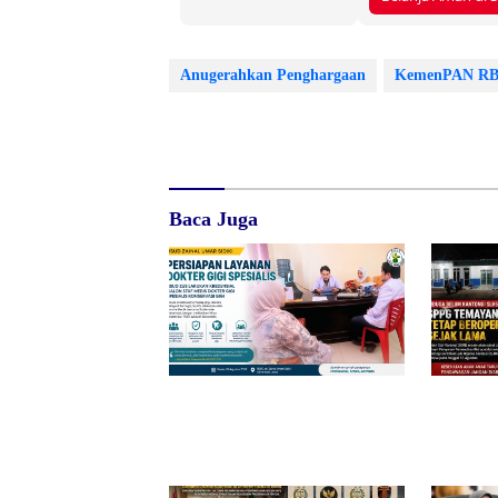
Anugerahkan Penghargaan
KemenPAN R
Baca Juga
RSUD dr. Zainal Umar Sidiki
Diduga B
Matangkan Layanan Dokter Gigi
SPPG Tem
Spesialis, Kredensial
Tetap Ber
BGN Bert