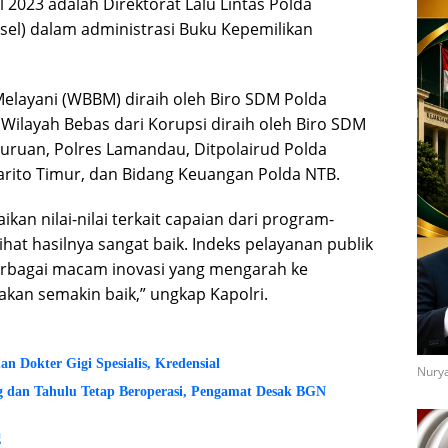
 2023 adalah Direktorat Lalu Lintas Polda
sel) dalam administrasi Buku Kepemilikan
Melayani (WBBM) diraih oleh Biro SDM Polda
Wilayah Bebas dari Korupsi diraih oleh Biro SDM
suruan, Polres Lamandau, Ditpolairud Polda
Barito Timur, dan Bidang Keuangan Polda NTB.
n nilai-nilai terkait capaian dari program-
ihat hasilnya sangat baik. Indeks pelayanan publik
berbagai macam inovasi yang mengarah ke
 akan semakin baik,” ungkap Kapolri.
 Dokter Gigi Spesialis, Kredensial
Nurya
dan Tahulu Tetap Beroperasi, Pengamat Desak BGN
g