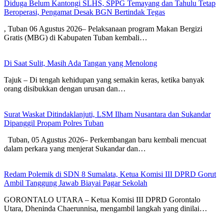
Diduga Belum Kantongi SLHS, SPPG Temayang dan Tahulu Tetap
Beroperasi, Pengamat Desak BGN Bertindak Tegas
, Tuban 06 Agustus 2026– Pelaksanaan program Makan Bergizi
Gratis (MBG) di Kabupaten Tuban kembali…
Di Saat Sulit, Masih Ada Tangan yang Menolong
Tajuk – Di tengah kehidupan yang semakin keras, ketika banyak
orang disibukkan dengan urusan dan…
Surat Waskat Ditindaklanjuti, LSM Ilham Nusantara dan Sukandar
Dipanggil Propam Polres Tuban
Tuban, 05 Agustus 2026– Perkembangan baru kembali mencuat
dalam perkara yang menjerat Sukandar dan…
Redam Polemik di SDN 8 Sumalata, Ketua Komisi III DPRD Gorut
Ambil Tanggung Jawab Biayai Pagar Sekolah
GORONTALO UTARA – Ketua Komisi III DPRD Gorontalo
Utara, Dheninda Chaerunnisa, mengambil langkah yang dinilai…