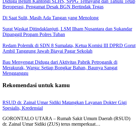
Diduga Belum Kantongi SLHS, SPPG Temayang dan Tahulu Tetap
Beroperasi, Pengamat Desak BGN Bertindak Tegas
Di Saat Sulit, Masih Ada Tangan yang Menolong
Surat Waskat Ditindaklanjuti, LSM Ilham Nusantara dan Sukandar
Dipanggil Propam Polres Tuban
Redam Polemik di SDN 8 Sumalata, Ketua Komisi III DPRD Gorut
Ambil Tanggung Jawab Biayai Pagar Sekolah
Bau Menyengat Diduga dari Aktivitas Pabrik Petroganik di
Merakurak, Warga: Setiap Bongkar Bahan, Baunya Sangat
Mengganggu
Rekomendasi untuk kamu
RSUD dr. Zainal Umar Sidiki Matangkan Layanan Dokter Gigi
Spesialis, Kredensial
GORONTALO UTARA – Rumah Sakit Umum Daerah (RSUD)
dr. Zainal Umar Sidiki (ZUS) terus memperkuat…