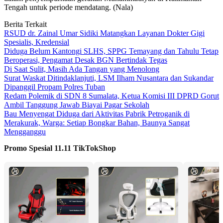
Tengah untuk periode mendatang. (Nala)
Berita Terkait
RSUD dr. Zainal Umar Sidiki Matangkan Layanan Dokter Gigi
Spesialis, Kredensial
Diduga Belum Kantongi SLHS, SPPG Temayang dan Tahulu Tetap
Beroperasi, Pengamat Desak BGN Bertindak Tegas
Di Saat Sulit, Masih Ada Tangan yang Menolong
Surat Waskat Ditindaklanjuti, LSM Ilham Nusantara dan Sukandar
Dipanggil Propam Polres Tuban
Redam Polemik di SDN 8 Sumalata, Ketua Komisi III DPRD Gorut
Ambil Tanggung Jawab Biayai Pagar Sekolah
Bau Menyengat Diduga dari Aktivitas Pabrik Petroganik di
Merakurak, Warga: Setiap Bongkar Bahan, Baunya Sangat
Mengganggu
Promo Spesial 11.11 TikTokShop