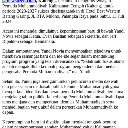
, Kalteng –
Pelantikan Pengurus Wilayah
Pemuda Muhammadiyah Kalimantan Tengah (Kalteng) untuk
periode 2023-2027 sukses diselenggarakan di Hotel Best Western
Batang Garing, Jl. RTA Milono, Palangka Raya pada Sabtu, 13 Juli
2024.
Acara ini menandai dimulainya kepemimpinan baru di bawah Yandi
Novia sebagai Ketua, Evan Bastian sebagai Sekretaris, dan Jeri
Ripaldon sebagai Bendahara.
Dalam sambutannya, Yandi Novia menyampaikan tekadnya untuk
membawa semangat baru dan ide-ide segar dalam mendukung
program-program yang telah direncanakan. “Salah satu fokus utama
adalah mengaktifkan kembali program pengkaderan dan media
pengusaha Pemuda Muhammadiyah,” ujar Yandi.
Selain itu, Yandi juga mengumumkan peluncuran media dakwah
dan pelaksanaan madrasah politik Pemuda Muhammadiyah guna
memperkuat identitas dan peran pemuda Muhammadiyah, terutama
menjelang tahun politik. Ia berharap Pemuda Muhammadiyah dapat
terus menjaga dan memperkuat identitas Muhammadiyah serta
menjadi bagian yang aktif dalam pergerakan Muhammadiyah ke
depan.
Kepemimpinan baru ini diyakini akan menjadi tonggak penting
dalam penyempurnaan gerakan Muhammadiyah di Kalimantan