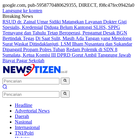
google.com, pub-5958770480629355, DIRECT, f08c47fec0942fa0
Langsung ke konten
Breaking News
RSUD dr. Zainal Umar Sidiki Matangkan Layanan Dokter Gigi
Spesialis, Kredensial
Diduga Belum Kantongi SLHS, SPPG
Temayang dan Tahulu Tetap Beroperasi, Pengamat Desak BGN
Bertindak Tegas
Di Saat Sulit, Masih Ada Tangan yang Menolong
Surat Waskat Ditindaklanjuti, LSM Ilham Nusantara dan Sukandar
Dipanggil Propam Polres Tuban
Redam Polemik di SDN 8
Sumalata, Ketua Komisi III DPRD Gorut Ambil Tanggung Jawab
Biayai Pagar Sekolah
Headline
Advertorial News
Daerah
Nasional
Internasional
TNI/Polri