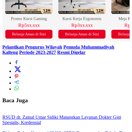
Promo Kursi Gaming
Kursi Kerja Ergonomis
Meja K
Rp5xx.xxx
Rp3xx.xxx
Rp2
Belanja Aman di Sini
Belanja Aman di Sini
Belanja 
Pelantikan Pengurus Wilayah
Pemuda Muhammadiyah
Kalteng
Periode 2023-2027
Resmi Digelar
Baca Juga
RSUD dr. Zainal Umar Sidiki Matangkan Layanan Dokter Gigi
Spesialis, Kredensial