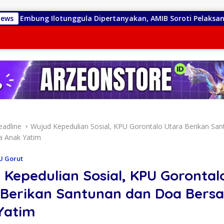
Ilotunggula Dipertanyakan, AMIB Soroti Pelaksana hingga Pro
News
eadline
Wujud Kepedulian Sosial, KPU Gorontalo Utara Berikan Sa
 Anak Yatim
U Gorut
Kepedulian Sosial, KPU Gorontal
 Berikan Santunan dan Doa Bers
Yatim