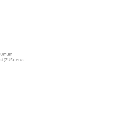
tangkan
Kredensial
t Umum
ki (ZUS) terus