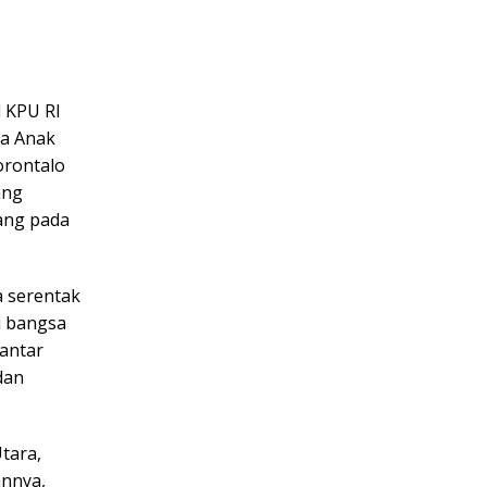
l KPU RI
a Anak
orontalo
ang
dang pada
a serentak
i bangsa
 antar
dan
tara,
annya,