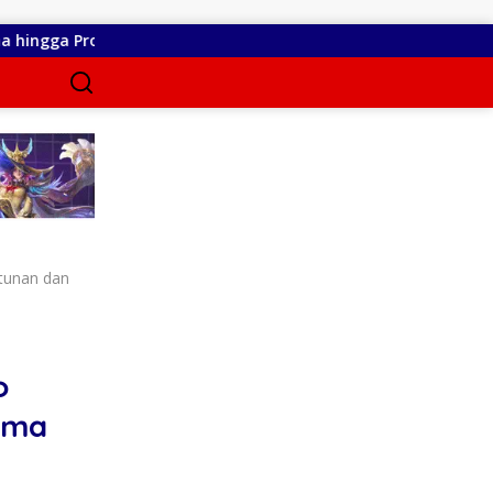
gres Pekerjaan
RSUD dr. Zainal Umar Sidiki Matangkan L
ntunan dan
o
ama