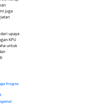
kan
ni juga
giatan
 dari upaya
ungan KPU
aha untuk
dan
di
gga Progres
l
engamat