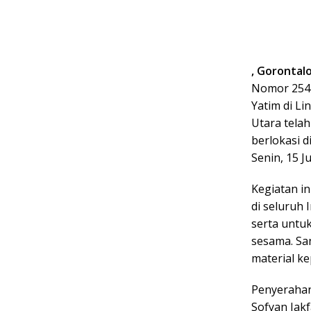
, Gorontal
Nomor 254
Yatim di L
Utara tela
berlokasi 
Senin, 15 Jul
Kegiatan i
di seluruh
serta untuk
sesama. Sa
material k
Penyerahan
Sofyan Jak