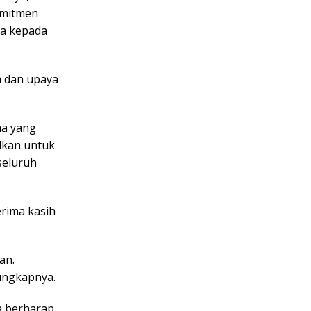
omitmen
ma kepada
m dan upaya
ma yang
dkan untuk
seluruh
rima kasih
an.
 ungkapnya.
a berharap