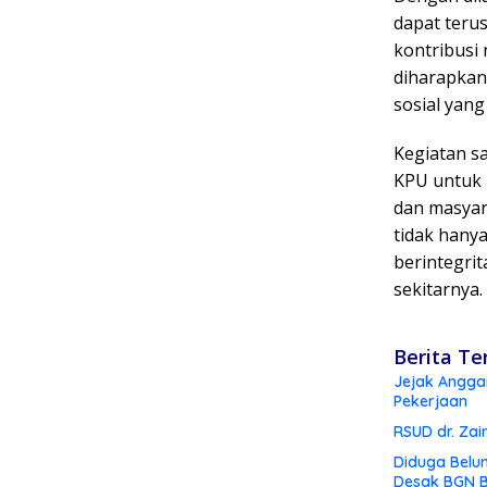
dapat teru
kontribusi
diharapkan 
sosial yang
Kegiatan s
KPU untuk 
dan masyar
tidak hany
berintegrit
sekitarnya.
Berita Te
Jejak Angga
Pekerjaan
RSUD dr. Zai
Diduga Belu
Desak BGN B