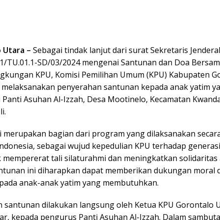
o Utara –
Sebagai tindak lanjut dari surat Sekretaris Jendera
1/TU.01.1-SD/03/2024 mengenai Santunan dan Doa Bersam
ingkungan KPU, Komisi Pemilihan Umum (KPU) Kabupaten G
h melaksanakan penyerahan santunan kepada anak yatim y
di Panti Asuhan Al-Izzah, Desa Mootinelo, Kecamatan Kwan
i.
ni merupakan bagian dari program yang dilaksanakan secar
 Indonesia, sebagai wujud kepedulian KPU terhadap generas
 mempererat tali silaturahmi dan meningkatkan solidaritas
ntunan ini diharapkan dapat memberikan dukungan moral 
epada anak-anak yatim yang membutuhkan.
 santunan dilakukan langsung oleh Ketua KPU Gorontalo U
far, kepada pengurus Panti Asuhan Al-Izzah. Dalam sambut