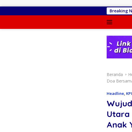
Langsung ke konten
Jejak Anggaran Embung 
Breaking 
Beranda
H
Doa Bersama
Headline
,
KP
Wujud 
Utara
Anak 