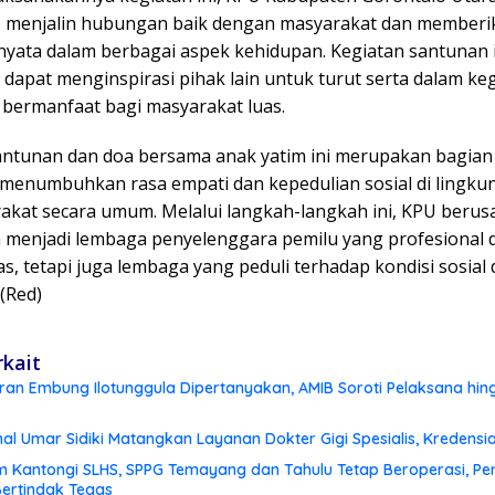
s menjalin hubungan baik dengan masyarakat dan memberi
 nyata dalam berbagai aspek kehidupan. Kegiatan santunan i
dapat menginspirasi pihak lain untuk turut serta dalam ke
 bermanfaat bagi masyarakat luas.
antunan dan doa bersama anak yatim ini merupakan bagian
menumbuhkan rasa empati dan kepedulian sosial di lingk
akat secara umum. Melalui langkah-langkah ini, KPU berus
a menjadi lembaga penyelenggara pemilu yang profesional 
as, tetapi juga lembaga yang peduli terhadap kondisi sosial 
 (Red)
rkait
ran Embung Ilotunggula Dipertanyakan, AMIB Soroti Pelaksana hin
nal Umar Sidiki Matangkan Layanan Dokter Gigi Spesialis, Kredensia
m Kantongi SLHS, SPPG Temayang dan Tahulu Tetap Beroperasi, P
ertindak Tegas