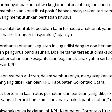
far menyampaikan bahwa kegiatan ini adalah bagian dari k
memberikan kontribusi positif kepada masyarakat, teruta
yang membutuhkan perhatian khusus.
ini adalah bentuk kepedulian kami terhadap anak-anak yati
u hadir di tengah masyarakat,” ujarnya.
erahan santunan, kegiatan ini juga diisi dengan doa bersa
leh pengurus panti asuhan. Doa bersama tersebut dimaksu
berkahan dan kesejahteraan bagi anak-anak yatim serta 
esar KPU.
anti Asuhan Al-Izzah, dalam sambutannya, mengucapkan te
an yang diberikan oleh KPU Kabupaten Gorontalo Utara.
t berterima kasih atas perhatian dan bantuan yang diberik
 sangat berarti bagi kami dan anak-anak di panti asuhan,”
aksanakannya kegiatan ini, KPU Kabupaten Gorontalo Utar