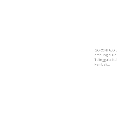
Jejak Angga
Dipertanyaka
hingga Prog
GORONTALO U
embung di Des
Tolinggula, K
kembali…