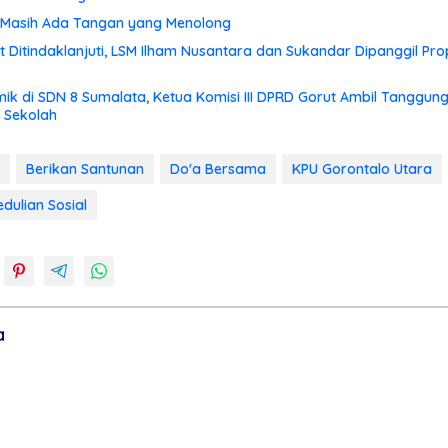
t, Masih Ada Tangan yang Menolong
 Ditindaklanjuti, LSM Ilham Nusantara dan Sukandar Dipanggil Pr
ik di SDN 8 Sumalata, Ketua Komisi III DPRD Gorut Ambil Tanggu
 Sekolah
Berikan Santunan
Do'a Bersama
KPU Gorontalo Utara
dulian Sosial
a