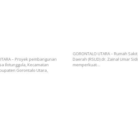
ran Embung Ilotunggula
RSUD dr. Zainal Umar Sidiki Ma
n, AMIB Soroti Pelaksana
Layanan Dokter Gigi Spesialis, 
res Pekerjaan
GORONTALO UTARA – Rumah Saki
TARA – Proyek pembangunan
Daerah (RSUD) dr. Zainal Umar Sidi
a Ilotunggula, Kecamatan
memperkuat…
abupaten Gorontalo Utara,