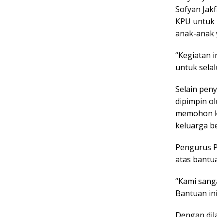
Sofyan Jak
KPU untuk 
anak-anak 
“Kegiatan 
untuk selal
Selain peny
dipimpin o
memohon ke
keluarga b
Pengurus P
atas bantu
“Kami sanga
Bantuan ini
Dengan dil