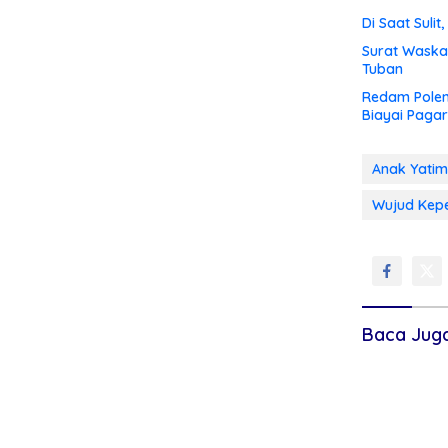
Di Saat Suli
Surat Waskat
Tuban
Redam Polem
Biayai Pagar
Anak Yatim
Wujud Kepe
Baca Jug