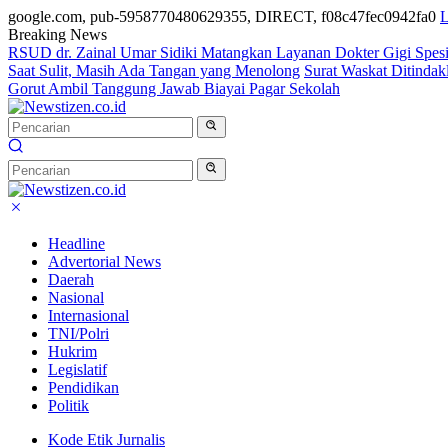
google.com, pub-5958770480629355, DIRECT, f08c47fec0942fa0
L
Breaking News
RSUD dr. Zainal Umar Sidiki Matangkan Layanan Dokter Gigi Spesia
Saat Sulit, Masih Ada Tangan yang Menolong
Surat Waskat Ditindak
Gorut Ambil Tanggung Jawab Biayai Pagar Sekolah
Headline
Advertorial News
Daerah
Nasional
Internasional
TNI/Polri
Hukrim
Legislatif
Pendidikan
Politik
Kode Etik Jurnalis