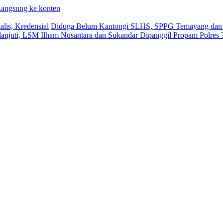
angsung ke konten
lis, Kredensial
Diduga Belum Kantongi SLHS, SPPG Temayang dan T
lanjuti, LSM Ilham Nusantara dan Sukandar Dipanggil Propam Polres