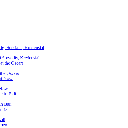
Spesialis, Kredensial
 the Oscars
t Now
in Bali
ali