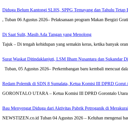
Diduga Belum Kantongi SLHS, SPPG Temayang dan Tahulu Tetap B
, Tuban 06 Agustus 2026– Pelaksanaan program Makan Bergizi Gra
Di Saat Sulit, Masih Ada Tangan yang Menolong
Tajuk – Di tengah kehidupan yang semakin keras, ketika banyak or
Surat Waskat Ditindaklanjuti, LSM Ilham Nusantara dan Sukandar D
Tuban, 05 Agustus 2026– Perkembangan baru kembali mencuat dal
Redam Polemik di SDN 8 Sumalata, Ketua Komisi III DPRD Gorut 
GORONTALO UTARA – Ketua Komisi III DPRD Gorontalo Utara, Dh
Bau Menyengat Diduga dari Aktivitas Pabrik Petroganik di Meraku
NEWSTIZEN.co.id Tuban 04 Agustus 2026 – Keluhan mengenai bau