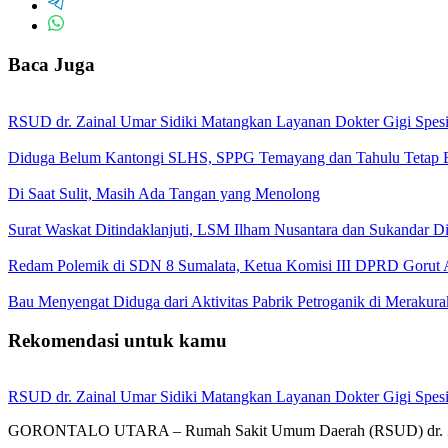
Baca Juga
RSUD dr. Zainal Umar Sidiki Matangkan Layanan Dokter Gigi Spesia
Diduga Belum Kantongi SLHS, SPPG Temayang dan Tahulu Tetap B
Di Saat Sulit, Masih Ada Tangan yang Menolong
Surat Waskat Ditindaklanjuti, LSM Ilham Nusantara dan Sukandar D
Redam Polemik di SDN 8 Sumalata, Ketua Komisi III DPRD Gorut 
Bau Menyengat Diduga dari Aktivitas Pabrik Petroganik di Meraku
Rekomendasi untuk kamu
RSUD dr. Zainal Umar Sidiki Matangkan Layanan Dokter Gigi Spesia
GORONTALO UTARA – Rumah Sakit Umum Daerah (RSUD) dr. Zai