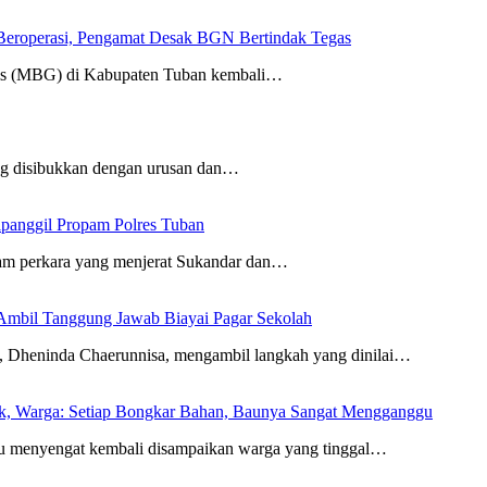
eroperasi, Pengamat Desak BGN Bertindak Tegas
tis (MBG) di Kabupaten Tuban kembali…
ang disibukkan dengan urusan dan…
ipanggil Propam Polres Tuban
am perkara yang menjerat Sukandar dan…
Ambil Tanggung Jawab Biayai Pagar Sekolah
eninda Chaerunnisa, mengambil langkah yang dinilai…
rak, Warga: Setiap Bongkar Bahan, Baunya Sangat Mengganggu
 menyengat kembali disampaikan warga yang tinggal…