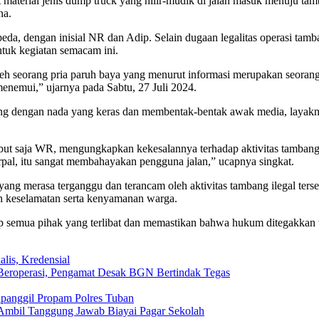
erial jenis dump truck yang hilir-mudik di jalan masuk menuju tamban
na.
beda, dengan inisial NR dan Adip. Selain dugaan legalitas operasi tam
ntuk kegiatan semacam ini.
eh seorang pria paruh baya yang menurut informasi merupakan seora
menemui,” ujarnya pada Sabtu, 27 Juli 2024.
mbang dengan nada yang keras dan membentak-bentak awak media, layak
ut saja WR, mengungkapkan kekesalannya terhadap aktivitas tambang t
erpal, itu sangat membahayakan pengguna jalan,” ucapnya singkat.
 yang merasa terganggu dan terancam oleh aktivitas tambang ilegal te
an keselamatan serta kenyamanan warga.
ap semua pihak yang terlibat dan memastikan bahwa hukum ditegakkan
lis, Kredensial
eroperasi, Pengamat Desak BGN Bertindak Tegas
ipanggil Propam Polres Tuban
Ambil Tanggung Jawab Biayai Pagar Sekolah