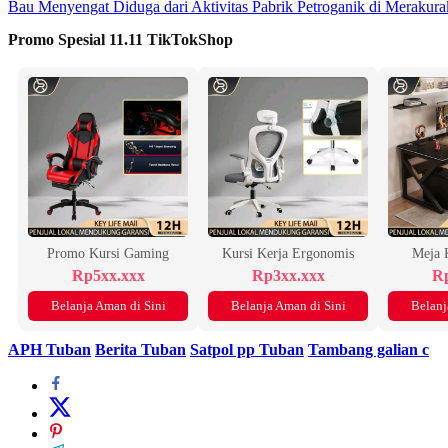
Bau Menyengat Diduga dari Aktivitas Pabrik Petroganik di Meraku
Promo Spesial 11.11 TikTokShop
Promo Kursi Gaming
Kursi Kerja Ergonomis
Meja 
Rp5xx.xxx
Rp3xx.xxx
Rp
Belanja Aman di Sini
Belanja Aman di Sini
Belanj
APH Tuban
Berita Tuban
Satpol pp Tuban
Tambang galian c