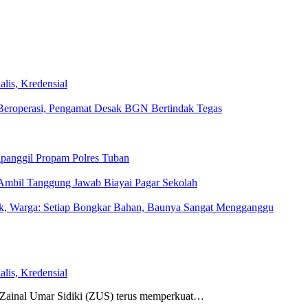
lis, Kredensial
eroperasi, Pengamat Desak BGN Bertindak Tegas
ipanggil Propam Polres Tuban
Ambil Tanggung Jawab Biayai Pagar Sekolah
rak, Warga: Setiap Bongkar Bahan, Baunya Sangat Mengganggu
lis, Kredensial
nal Umar Sidiki (ZUS) terus memperkuat…