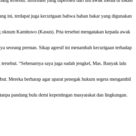
g tersebut. Informasi yang diperoleh dari tim awak media di lokasi
bang ini, terdapat juga kecurigaan bahwa bahan bakar yang digunakan
ng oknum Kamituwo (Kasun). Pria tersebut mengatakan kepada awak
nya seorang preman. Sikap agresif ini menambah kecurigaan terhadap
ersebut. “Sebenarnya saya juga sudah jengkel, Mas. Banyak lalu
rsebut. Mereka berharap agar aparat penegak hukum segera mengambil
 tanpa pandang bulu demi kepentingan masyarakat dan lingkungan.