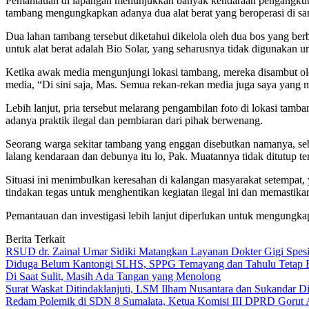
Pemantauan di lapangan menunjukkan banyak kendaraan pengangkut mat
tambang mengungkapkan adanya dua alat berat yang beroperasi di sa
Dua lahan tambang tersebut diketahui dikelola oleh dua bos yang ber
untuk alat berat adalah Bio Solar, yang seharusnya tidak digunakan u
Ketika awak media mengunjungi lokasi tambang, mereka disambut ol
media, “Di sini saja, Mas. Semua rekan-rekan media juga saya yang 
Lebih lanjut, pria tersebut melarang pengambilan foto di lokasi ta
adanya praktik ilegal dan pembiaran dari pihak berwenang.
Seorang warga sekitar tambang yang enggan disebutkan namanya, seb
lalang kendaraan dan debunya itu lo, Pak. Muatannya tidak ditutup t
Situasi ini menimbulkan keresahan di kalangan masyarakat setempat,
tindakan tegas untuk menghentikan kegiatan ilegal ini dan memastik
Pemantauan dan investigasi lebih lanjut diperlukan untuk mengungk
Berita Terkait
RSUD dr. Zainal Umar Sidiki Matangkan Layanan Dokter Gigi Spesia
Diduga Belum Kantongi SLHS, SPPG Temayang dan Tahulu Tetap B
Di Saat Sulit, Masih Ada Tangan yang Menolong
Surat Waskat Ditindaklanjuti, LSM Ilham Nusantara dan Sukandar D
Redam Polemik di SDN 8 Sumalata, Ketua Komisi III DPRD Gorut 