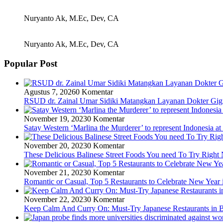
Nuryanto Ak, M.Ec, Dev, CA
Nuryanto Ak, M.Ec, Dev, CA
Popular Post
Agustus 7, 2026
0 Komentar
RSUD dr. Zainal Umar Sidiki Matangkan Layanan Dokter Gigi 
November 19, 2023
0 Komentar
Satay Western ‘Marlina the Murderer’ to represent Indonesia at
November 20, 2023
0 Komentar
These Delicious Balinese Street Foods You need To Try Righ
November 21, 2023
0 Komentar
Romantic or Casual, Top 5 Restaurants to Celebrate New Year 
November 22, 2023
0 Komentar
Keep Calm And Curry On: Must-Try Japanese Restaurants in B