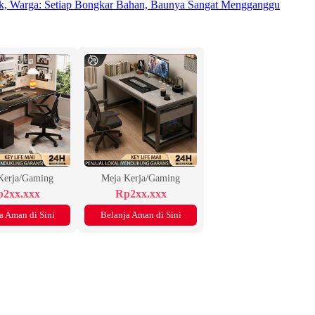
rak, Warga: Setiap Bongkar Bahan, Baunya Sangat Mengganggu
Kerja/Gaming
Meja Kerja/Gaming
2xx.xxx
Rp2xx.xxx
a Aman di Sini
Belanja Aman di Sini