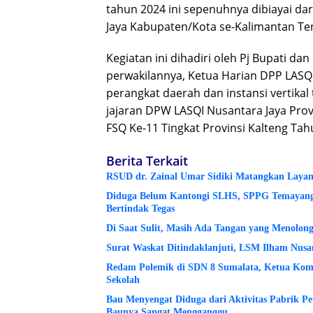
tahun 2024 ini sepenuhnya dibiayai da
Jaya Kabupaten/Kota se-Kalimantan Te
Kegiatan ini dihadiri oleh Pj Bupati da
perwakilannya, Ketua Harian DPP LASQI
perangkat daerah dan instansi vertikal 
jajaran DPW LASQI Nusantara Jaya Provin
FSQ Ke-11 Tingkat Provinsi Kalteng Tahu
Berita Terkait
RSUD dr. Zainal Umar Sidiki Matangkan Layanan
Diduga Belum Kantongi SLHS, SPPG Temayang 
Bertindak Tegas
Di Saat Sulit, Masih Ada Tangan yang Menolon
Surat Waskat Ditindaklanjuti, LSM Ilham Nusa
Redam Polemik di SDN 8 Sumalata, Ketua Komi
Sekolah
Bau Menyengat Diduga dari Aktivitas Pabrik P
Baunya Sangat Mengganggu