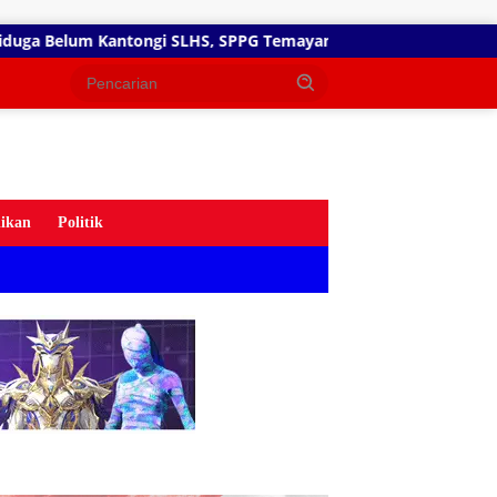
S, SPPG Temayang dan Tahulu Tetap Beroperasi, Pengamat Desa
ikan
Politik