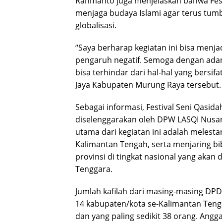
Rahmanto juga menjelaskan bahwa Festi
menjaga budaya Islami agar terus tumb
globalisasi.
“Saya berharap kegiatan ini bisa menja
pengaruh negatif. Semoga dengan adany
bisa terhindar dari hal-hal yang bersif
Jaya Kabupaten Murung Raya tersebut.
Sebagai informasi, Festival Seni Qasi
diselenggarakan oleh DPW LASQI Nusan
utama dari kegiatan ini adalah melest
Kalimantan Tengah, serta menjaring bib
provinsi di tingkat nasional yang akan 
Tenggara.
Jumlah kafilah dari masing-masing DPD 
14 kabupaten/kota se-Kalimantan Teng
dan yang paling sedikit 38 orang. Angg