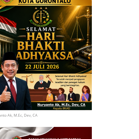
nto Ak, M.Ec, Dev, CA