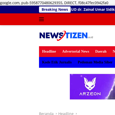
Lan
google.com, pub-5958770480629355, DIRECT, f08c47fec0942fa0
ke
RSUD dr. Zainal Umar Sidiki Matangkan Layanan Dokter
Breaking News
kon
Headline
Advertorial News
Daerah
N
Kode Etik Jurnalis
Pedoman Media Siber
Beranda
Headline