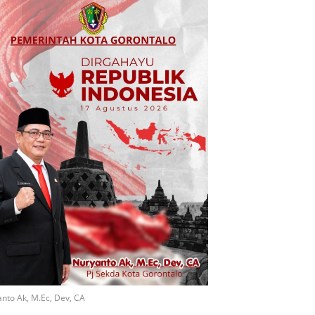
nto Ak, M.Ec, Dev, CA