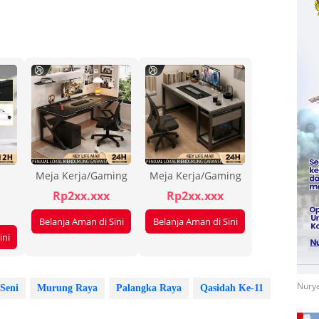
Meja Kerja/Gaming
Meja Kerja/Gaming
Rp2xx.xxx
Rp2xx.xxx
Belanja Aman di Sini
Belanja Aman di Sini
ini
Nurya
 Seni
Murung Raya
Palangka Raya
Qasidah Ke-11