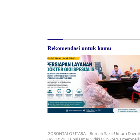
Surat Waskat Ditindaklanjuti,
Redam Po
LSM Ilham Nusantara dan
Sumalata,
Sukandar Dipanggil Propam
DPRD Gor
Polres Tuban
Jawab Bia
Rekomendasi untuk kamu
RSUD dr. Zainal Umar Sidiki Matangkan Laya
Dokter Gigi Spesialis, Kredensial
GORONTALO UTARA – Rumah Sakit Umum Daera
(RSUD) dr. Zainal Umar Sidiki (ZUS) terus mempe