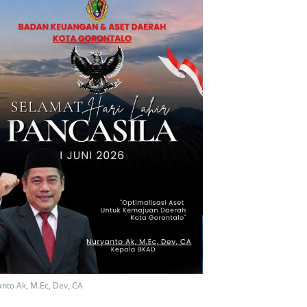
nto Ak, M.Ec, Dev, CA