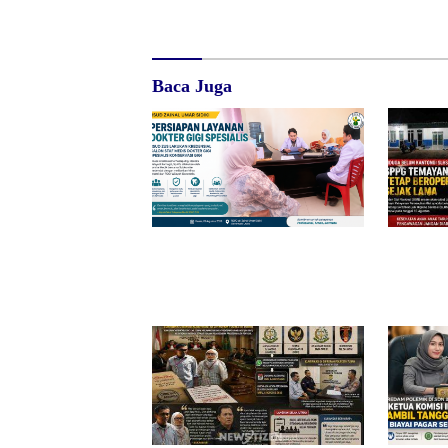
Baca Juga
RSUD dr. Zainal Umar Sidiki
Diduga B
Matangkan Layanan Dokter Gigi
SPPG Tem
Spesialis, Kredensial
Tetap Ber
BGN Bert