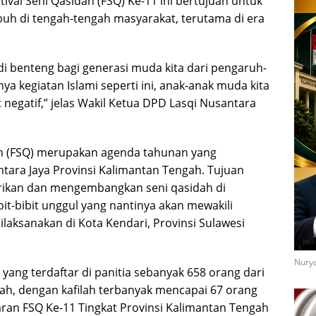
val Seni Qasidah (FSQ) Ke-11 ini bertujuan untuk
uh di tengah-tengah masyarakat, terutama di era
di benteng bagi generasi muda kita dari pengaruh-
a kegiatan Islami seperti ini, anak-anak muda kita
at negatif,” jelas Wakil Ketua DPD Lasqi Nusantara
dah (FSQ) merupakan agenda tahunan yang
tara Jaya Provinsi Kalimantan Tengah. Tujuan
arikan dan mengembangkan seni qasidah di
it-bibit unggul yang nantinya akan mewakili
dilaksanakan di Kota Kendari, Provinsi Sulawesi
Nurya
yang terdaftar di panitia sebanyak 658 orang dari
ah, dengan kafilah terbanyak mencapai 67 orang
aran FSQ Ke-11 Tingkat Provinsi Kalimantan Tengah