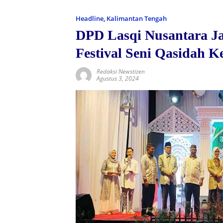
Headline
,
Kalimantan Tengah
DPD Lasqi Nusantara J
Festival Seni Qasidah K
Redaksi Newstizen
Agustus 3, 2024