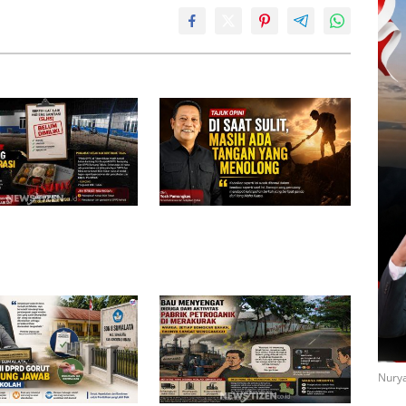
elum Kantongi SLHS,
Di Saat Sulit, Masih Ada Tangan
ayang dan Tahulu
yang Menolong
operasi, Pengamat Desak
indak Tegas
Nurya