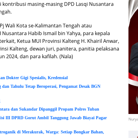
ri kontribusi masing-masing DPD Lasqi Nusantara
ngah.
n Pj Wali Kota se-Kalimantan Tengah atau
 Nusantara Habib Ismail bin Yahya, para kepala
terkait, Ketua MUI Provinsi Kalteng H. Khairil Anwar,
si Kalteng, dewan juri, panitera, panitia pelaksana
n 2024, dan para kafilah. (Nala)
 Dokter Gigi Spesialis, Kredensial
dan Tahulu Tetap Beroperasi, Pengamat Desak BGN
g
ntara dan Sukandar Dipanggil Propam Polres Tuban
si III DPRD Gorut Ambil Tanggung Jawab Biayai Pagar
Nurya
etroganik di Merakurak, Warga: Setiap Bongkar Bahan,