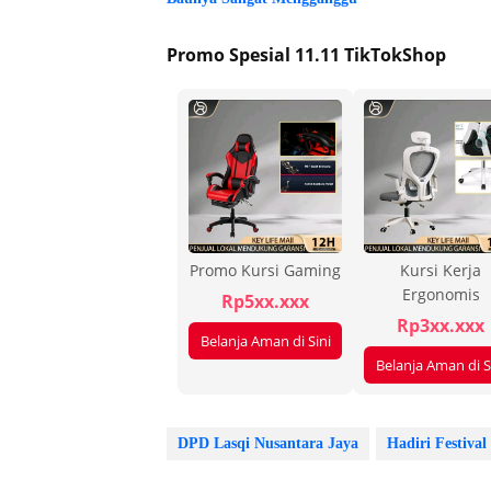
Promo Spesial 11.11 TikTokShop
Promo Kursi Gaming
Kursi Kerja
Ergonomis
Rp5xx.xxx
Rp3xx.xxx
Belanja Aman di Sini
Belanja Aman di S
DPD Lasqi Nusantara Jaya
Hadiri Festival