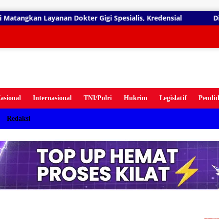
gsung
 Gigi Spesialis, Kredensial
Diduga Belum Kantongi SLH
ten
asional
Internasional
TNI/Polri
Hukrim
Legislatif
Pendid
Redaksi