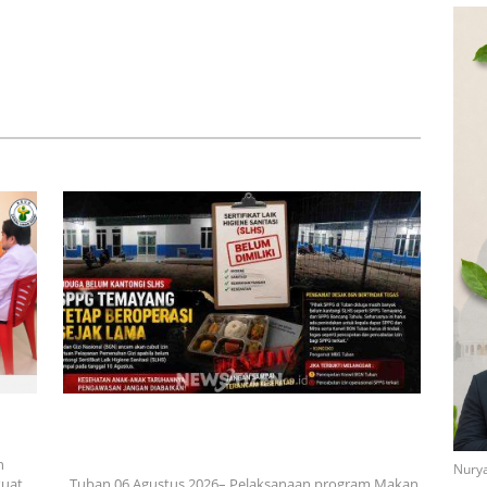
lemik di SDN 8
Bau Menyengat Diduga dari
 Ketua Komisi III
Aktivitas Pabrik Petroganik di
ut Ambil Tanggung
Merakurak, Warga: Setiap
yai Pagar Sekolah
Bongkar Bahan, Baunya Sangat
Mengganggu
nan
Diduga Belum Kantongi SLHS, SPPG Temayang dan
Tahulu Tetap Beroperasi, Pengamat Desak BGN
Bertindak Tegas
h
Nurya
rkuat…
, Tuban 06 Agustus 2026– Pelaksanaan program Makan