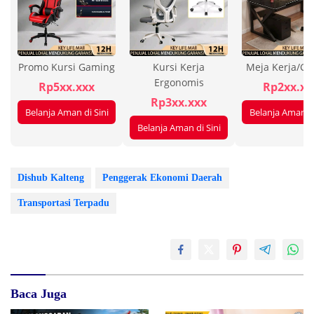
Promo Kursi Gaming
Kursi Kerja
Meja Kerja/G
Ergonomis
Rp5xx.xxx
Rp2xx.xx
Rp3xx.xxx
Belanja Aman di Sini
Belanja Aman di
Belanja Aman di Sini
Dishub Kalteng
Penggerak Ekonomi Daerah
Transportasi Terpadu
Baca Juga