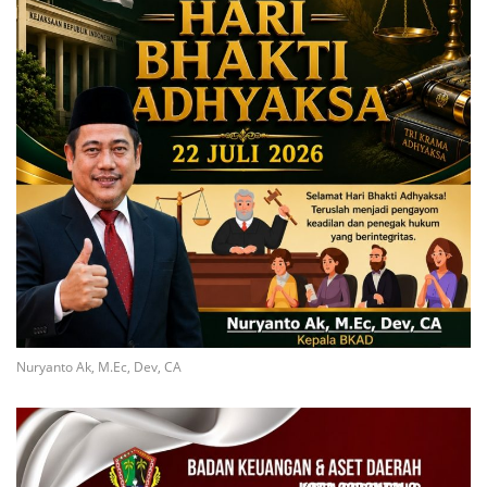
Nuryanto Ak, M.Ec, Dev, CA