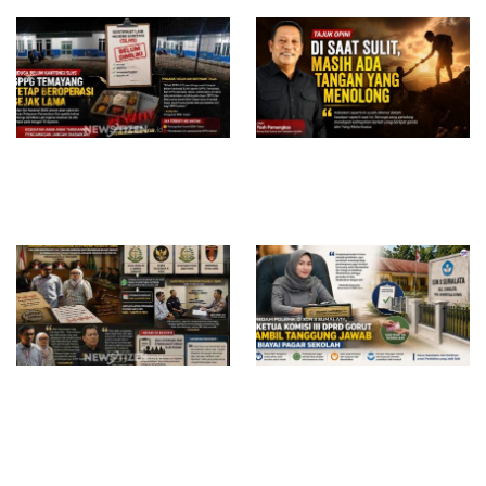
Diduga Belum Kantongi SLHS,
Di Saat Sulit, Masih Ada
SPPG Temayang dan Tahulu
Tangan yang Menolong
Tetap Beroperasi, Pengamat
Desak BGN Bertindak Tegas
Surat Waskat Ditindaklanjuti,
Redam Polemik di SDN 8
LSM Ilham Nusantara dan
Sumalata, Ketua Komisi III
Sukandar Dipanggil Propam
DPRD Gorut Ambil Tanggung
Polres Tuban
Jawab Biayai Pagar Sekolah