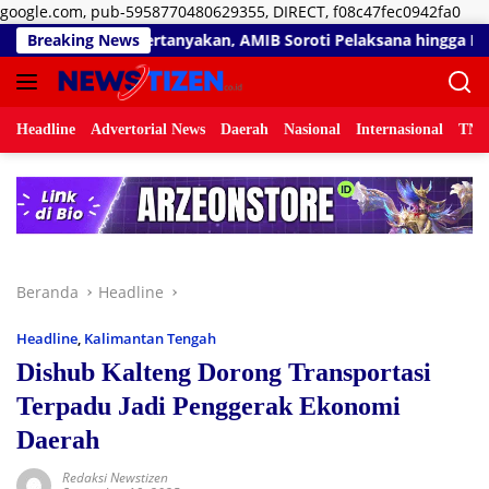
Lan
google.com, pub-5958770480629355, DIRECT, f08c47fec0942fa0
ke
ertanyakan, AMIB Soroti Pelaksana hingga Progres Pekerjaan
Breaking News
kon
Headline
Advertorial News
Daerah
Nasional
Internasional
TNI/
Beranda
Headline
Headline
,
Kalimantan Tengah
Dishub Kalteng Dorong Transportasi
Terpadu Jadi Penggerak Ekonomi
Daerah
Redaksi Newstizen