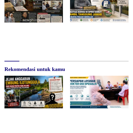
Surat Waskat Ditindaklanjuti,
Redam Polemik di SDN 8
LSM Ilham Nusantara dan
Sumalata, Ketua Komisi III
Sukandar Dipanggil Propam
DPRD Gorut Ambil Tanggung
Polres Tuban
Jawab Biayai Pagar Sekolah
Rekomendasi untuk kamu
Jejak Anggaran Embung
RSUD dr. Zainal Umar Sidiki
Ilotunggula Dipertanyakan,
Matangkan Layanan Dokter
AMIB Soroti Pelaksana hingga
Gigi Spesialis, Kredensial
Progres Pekerjaan