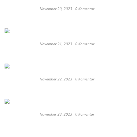
November 20, 2023
0 Komentar
These Delicious Balinese Street Foods You need To
Try Right Now
November 21, 2023
0 Komentar
Romantic or Casual, Top 5 Restaurants to
Celebrate New Year in Bali
November 22, 2023
0 Komentar
Keep Calm And Curry On: Must-Try Japanese
Restaurants in Bali
November 23, 2023
0 Komentar
Japan probe finds more universities
discriminated against women