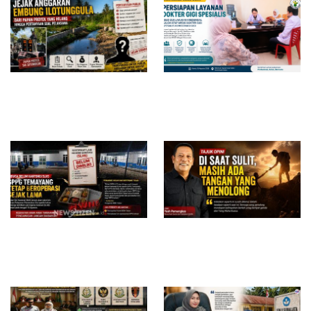
Jejak Anggaran Embung
RSUD dr. Zainal Umar Sidiki
Ilotunggula Dipertanyakan,
Matangkan Layanan Dokter
AMIB Soroti Pelaksana hingga
Gigi Spesialis, Kredensial
Progres Pekerjaan
Diduga Belum Kantongi SLHS,
Di Saat Sulit, Masih Ada
SPPG Temayang dan Tahulu
Tangan yang Menolong
Tetap Beroperasi, Pengamat
Desak BGN Bertindak Tegas