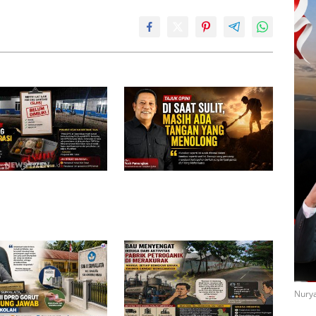
elum Kantongi SLHS,
Di Saat Sulit, Masih Ada Tangan
ayang dan Tahulu
yang Menolong
operasi, Pengamat Desak
indak Tegas
Nurya