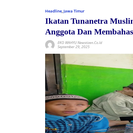
Headline
,
Jawa Timur
Ikatan Tunanetra Musli
Anggota Dan Membahas A
EKO WAHYU Newstizen.co.id
September 29, 2025