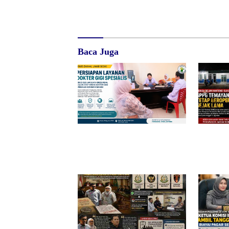
Baca Juga
RSUD dr. Zainal Umar Sidiki
Diduga B
Matangkan Layanan Dokter Gigi
SPPG Tem
Spesialis, Kredensial
Tetap Ber
BGN Bert