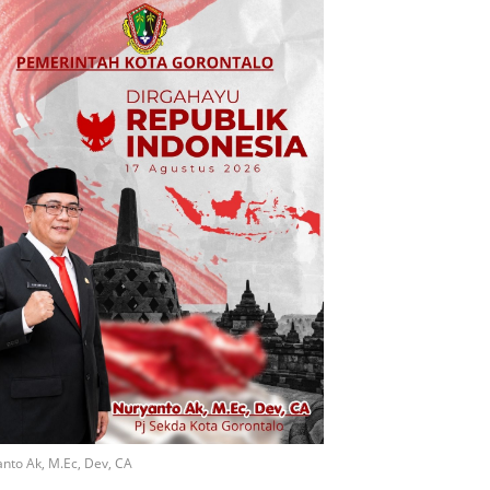
nto Ak, M.Ec, Dev, CA