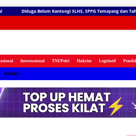
gsung
antongi SLHS, SPPG Temayang dan Tahulu Tetap Beroperasi, Pe
ten
asional
Internasional
TNI/Polri
Hukrim
Legislatif
Pendid
Redaksi