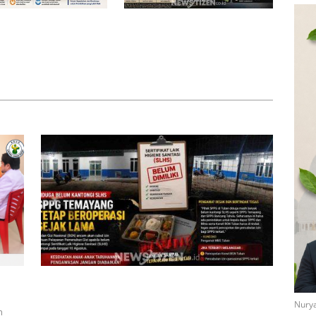
lemik di SDN 8
Bau Menyengat Diduga dari
 Ketua Komisi III
Aktivitas Pabrik Petroganik di
ut Ambil Tanggung
Merakurak, Warga: Setiap
yai Pagar Sekolah
Bongkar Bahan, Baunya Sangat
Mengganggu
nan
Diduga Belum Kantongi SLHS, SPPG Temayang dan
Tahulu Tetap Beroperasi, Pengamat Desak BGN
Nurya
Bertindak Tegas
h