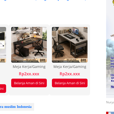
Meja Kerja/Gaming
Meja Kerja/Gaming
Rp2xx.xxx
Rp2xx.xxx
Belanja Aman di Sini
Belanja Aman di Sini
ini
Nurya
tra muslim Indonesia