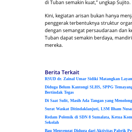
di Tuban semakin kuat,” ungkap Sujito.
Kini, kegiatan arisan bukan hanya menj
penggerak terbentuknya struktur organi
dengan semangat persaudaraan dan kep
Tuban dapat semakin berdaya, mandiri
mereka.
Berita Terkait
RSUD dr. Zainal Umar Sidiki Matangkan Layanan
Diduga Belum Kantongi SLHS, SPPG Temayang 
Bertindak Tegas
Di Saat Sulit, Masih Ada Tangan yang Menolon
Surat Waskat Ditindaklanjuti, LSM Ilham Nusa
Redam Polemik di SDN 8 Sumalata, Ketua Komi
Sekolah
Bau Menyengat Diduga dari Aktivitas Pabrik P