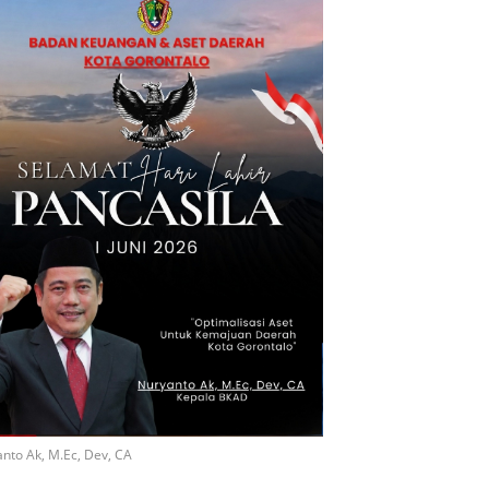
nto Ak, M.Ec, Dev, CA