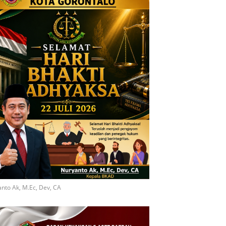
nto Ak, M.Ec, Dev, CA