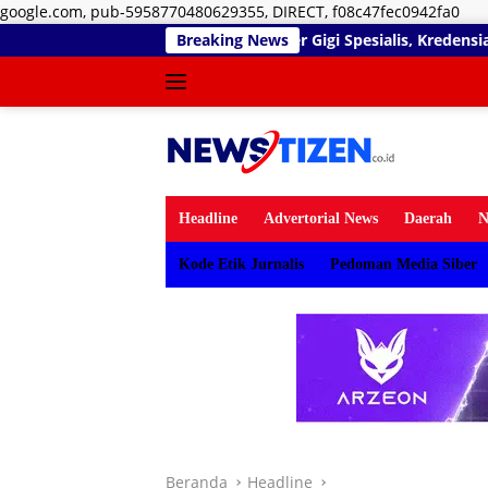
Lan
google.com, pub-5958770480629355, DIRECT, f08c47fec0942fa0
ke
yanan Dokter Gigi Spesialis, Kredensial
Breaking News
Diduga Belum K
kon
Headline
Advertorial News
Daerah
N
Kode Etik Jurnalis
Pedoman Media Siber
Beranda
Headline