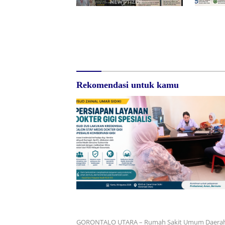
Surat Waskat Ditindaklanjuti,
Redam Po
LSM Ilham Nusantara dan
Sumalata,
Sukandar Dipanggil Propam
DPRD Gor
Polres Tuban
Jawab Bia
Rekomendasi untuk kamu
RSUD dr. Zainal Umar Sidiki Matangkan Laya
Dokter Gigi Spesialis, Kredensial
GORONTALO UTARA – Rumah Sakit Umum Daera