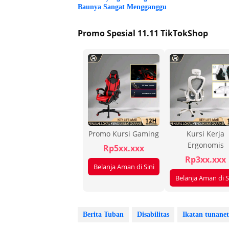
Baunya Sangat Mengganggu
Promo Spesial 11.11 TikTokShop
Promo Kursi Gaming
Kursi Kerja
Ergonomis
Rp5xx.xxx
Rp3xx.xxx
Belanja Aman di Sini
Belanja Aman di S
Berita Tuban
Disabilitas
Ikatan tunane