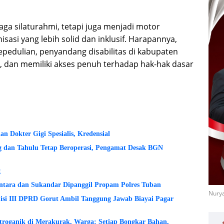
aga silaturahmi, tetapi juga menjadi motor
sasi yang lebih solid dan inklusif. Harapannya,
edulian, penyandang disabilitas di kabupaten
, dan memiliki akses penuh terhadap hak-hak dasar
 Dokter Gigi Spesialis, Kredensial
dan Tahulu Tetap Beroperasi, Pengamat Desak BGN
g
ntara dan Sukandar Dipanggil Propam Polres Tuban
Nurya
si III DPRD Gorut Ambil Tanggung Jawab Biayai Pagar
etroganik di Merakurak, Warga: Setiap Bongkar Bahan,