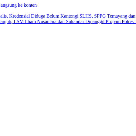
angsung ke konten
lis, Kredensial
Diduga Belum Kantongi SLHS, SPPG Temayang dan T
lanjuti, LSM Ilham Nusantara dan Sukandar Dipanggil Propam Polres