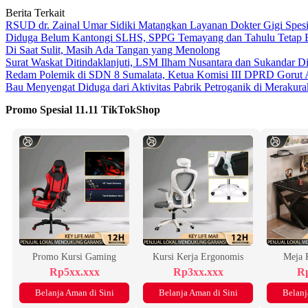
Berita Terkait
RSUD dr. Zainal Umar Sidiki Matangkan Layanan Dokter Gigi Spesia
Diduga Belum Kantongi SLHS, SPPG Temayang dan Tahulu Tetap B
Di Saat Sulit, Masih Ada Tangan yang Menolong
Surat Waskat Ditindaklanjuti, LSM Ilham Nusantara dan Sukandar D
Redam Polemik di SDN 8 Sumalata, Ketua Komisi III DPRD Gorut 
Bau Menyengat Diduga dari Aktivitas Pabrik Petroganik di Meraku
Promo Spesial 11.11 TikTokShop
Promo Kursi Gaming
Kursi Kerja Ergonomis
Meja 
Rp5xx.xxx
Rp3xx.xxx
Rp
Belanja Aman di Sini
Belanja Aman di Sini
Belanj