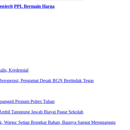
enjerit
PPL Bermain Harga
lis, Kredensial
eroperasi, Pengamat Desak BGN Bertindak Tegas
ipanggil Propam Polres Tuban
Ambil Tanggung Jawab Biayai Pagar Sekolah
rak, Warga: Setiap Bongkar Bahan, Baunya Sangat Mengganggu