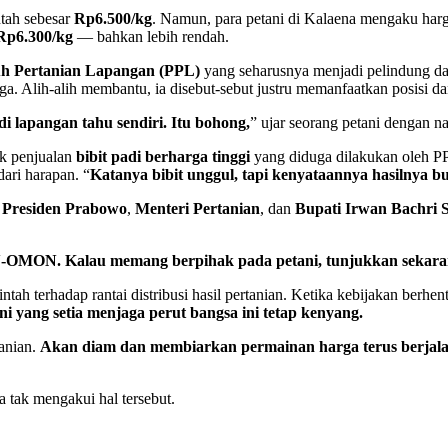
tah sebesar
Rp6.500/kg
. Namun, para petani di Kalaena mengaku harga
Rp6.300/kg
— bahkan lebih rendah.
h Pertanian Lapangan (PPL)
yang seharusnya menjadi pelindung da
rga. Alih-alih membantu, ia disebut-sebut justru memanfaatkan posisi d
di lapangan tahu sendiri. Itu bohong,
” ujar seorang petani dengan 
ik penjualan
bibit padi berharga tinggi
yang diduga dilakukan oleh PP
ari harapan. “
Katanya bibit unggul, tapi kenyataannya hasilnya b
i
Presiden Prabowo
,
Menteri Pertanian
, dan
Bupati Irwan Bachri
-OMON. Kalau memang berpihak pada petani, tunjukkan sekara
ah terhadap rantai distribusi hasil pertanian. Ketika kebijakan berh
ni yang setia menjaga perut bangsa ini tetap kenyang.
anian.
Akan diam dan membiarkan permainan harga terus berjalan,
tak mengakui hal tersebut.