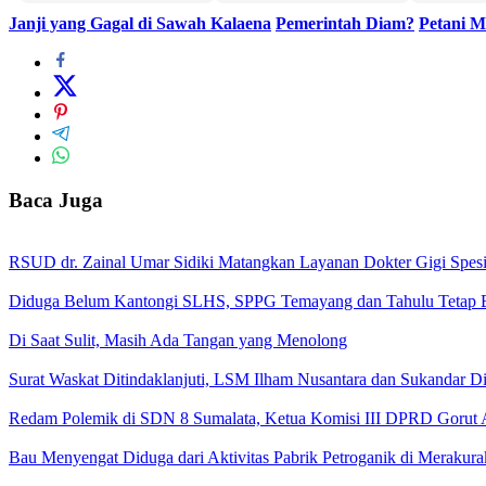
Janji yang Gagal di Sawah Kalaena
Pemerintah Diam?
Petani M
Baca Juga
RSUD dr. Zainal Umar Sidiki Matangkan Layanan Dokter Gigi Spesia
Diduga Belum Kantongi SLHS, SPPG Temayang dan Tahulu Tetap B
Di Saat Sulit, Masih Ada Tangan yang Menolong
Surat Waskat Ditindaklanjuti, LSM Ilham Nusantara dan Sukandar D
Redam Polemik di SDN 8 Sumalata, Ketua Komisi III DPRD Gorut 
Bau Menyengat Diduga dari Aktivitas Pabrik Petroganik di Meraku