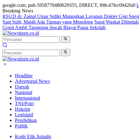
google.com, pub-5958770480629355, DIRECT, f08c47fec0942fa0
L
Breaking News
RSUD dr. Zainal Umar Sidiki Matangkan Layanan Dokter Gigi Spesia
Saat Sulit, Masih Ada Tangan yang Menolong
Surat Waskat Ditindak
Gorut Ambil Tanggung Jawab Biayai Pagar Sekolah
Headline
Advertorial News
Daerah
Nasional
Internasional
TNI/Polri
Hukrim
Legislatif
Pendidikan
Politik
Kode Etik Jurnalis