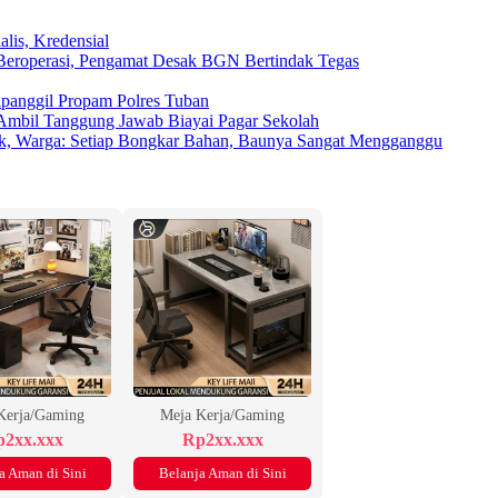
lis, Kredensial
eroperasi, Pengamat Desak BGN Bertindak Tegas
ipanggil Propam Polres Tuban
Ambil Tanggung Jawab Biayai Pagar Sekolah
rak, Warga: Setiap Bongkar Bahan, Baunya Sangat Mengganggu
Kerja/Gaming
Meja Kerja/Gaming
2xx.xxx
Rp2xx.xxx
a Aman di Sini
Belanja Aman di Sini