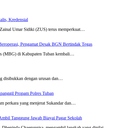
lis, Kredensial
nal Umar Sidiki (ZUS) terus memperkuat…
eroperasi, Pengamat Desak BGN Bertindak Tegas
tis (MBG) di Kabupaten Tuban kembali…
ang disibukkan dengan urusan dan…
ipanggil Propam Polres Tuban
am perkara yang menjerat Sukandar dan…
Ambil Tanggung Jawab Biayai Pagar Sekolah
eninda Chaerunnisa, mengambil langkah yang dinilai…