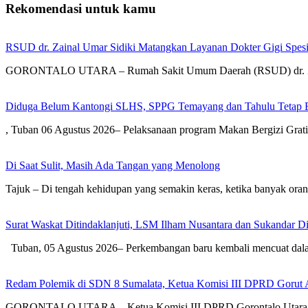
Rekomendasi untuk kamu
RSUD dr. Zainal Umar Sidiki Matangkan Layanan Dokter Gigi Spesia
GORONTALO UTARA – Rumah Sakit Umum Daerah (RSUD) dr. Zai
Diduga Belum Kantongi SLHS, SPPG Temayang dan Tahulu Tetap B
, Tuban 06 Agustus 2026– Pelaksanaan program Makan Bergizi Gra
Di Saat Sulit, Masih Ada Tangan yang Menolong
Tajuk – Di tengah kehidupan yang semakin keras, ketika banyak or
Surat Waskat Ditindaklanjuti, LSM Ilham Nusantara dan Sukandar D
Tuban, 05 Agustus 2026– Perkembangan baru kembali mencuat dal
Redam Polemik di SDN 8 Sumalata, Ketua Komisi III DPRD Gorut 
GORONTALO UTARA – Ketua Komisi III DPRD Gorontalo Utara, Dh