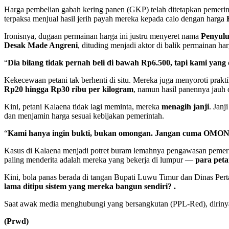
Harga pembelian gabah kering panen (GKP) telah ditetapkan pemerin
terpaksa menjual hasil jerih payah mereka kepada calo dengan harga
Ironisnya, dugaan permainan harga ini justru menyeret nama
Penyulu
Desak Made Angreni
, dituding menjadi aktor di balik permainan ha
“
Dia bilang tidak pernah beli di bawah Rp6.500, tapi kami yang 
Kekecewaan petani tak berhenti di situ. Mereka juga menyoroti prakt
Rp20 hingga Rp30 ribu per kilogram
, namun hasil panennya jauh d
Kini, petani Kalaena tidak lagi meminta, mereka
menagih janji
. Janj
dan menjamin harga sesuai kebijakan pemerintah.
“
Kami hanya ingin bukti, bukan omongan. Jangan cuma OMON
Kasus di Kalaena menjadi potret buram lemahnya pengawasan pemerint
paling menderita adalah mereka yang bekerja di lumpur —
para peta
Kini, bola panas berada di tangan Bupati Luwu Timur dan Dinas Pert
lama ditipu sistem yang mereka bangun sendiri? .
Saat awak media menghubungi yang bersangkutan (PPL-Red), dirinya 
(Prwd)