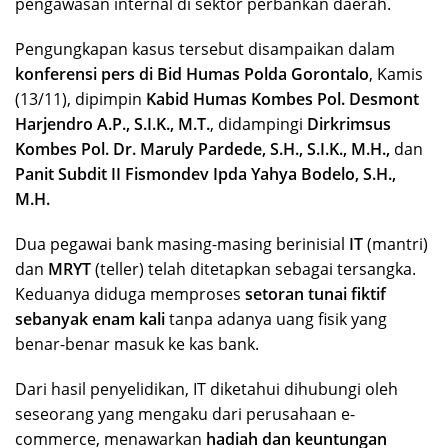
pengawasan internal di sektor perbankan daerah.
Pengungkapan kasus tersebut disampaikan dalam
konferensi pers di Bid Humas Polda Gorontalo
, Kamis
(13/11), dipimpin
Kabid Humas Kombes Pol. Desmont
Harjendro A.P., S.I.K., M.T.
, didampingi
Dirkrimsus
Kombes Pol. Dr. Maruly Pardede, S.H., S.I.K., M.H.,
dan
Panit Subdit II Fismondev Ipda Yahya Bodelo, S.H.,
M.H.
Dua pegawai bank masing-masing berinisial
IT
(mantri)
dan
MRYT
(teller) telah ditetapkan sebagai tersangka.
Keduanya diduga memproses
setoran tunai fiktif
sebanyak enam kali
tanpa adanya uang fisik yang
benar-benar masuk ke kas bank.
Dari hasil penyelidikan, IT diketahui dihubungi oleh
seseorang yang mengaku dari perusahaan e-
commerce, menawarkan
hadiah dan keuntungan