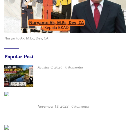
Nuryanto Ak, M.Ec, Dev, CA
Popular Post
Agustus 8, 2026
0 Komentar
Jejak Anggaran Embung Ilotunggula
Dipertanyakan, AMIB Soroti Pelaksana hingga
Progres Pekerjaan
November 19, 2023
0 Komentar
Satay Western ‘Marlina the Murderer’ to
represent Indonesia at the Oscars