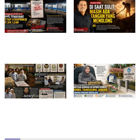
Diduga Belum Kantongi SLHS,
Di Saat Sulit, Masih Ada
SPPG Temayang dan Tahulu
Tangan yang Menolong
Tetap Beroperasi, Pengamat
Desak BGN Bertindak Tegas
Surat Waskat Ditindaklanjuti,
Redam Polemik di SDN 8
LSM Ilham Nusantara dan
Sumalata, Ketua Komisi III
Sukandar Dipanggil Propam
DPRD Gorut Ambil Tanggung
Polres Tuban
Jawab Biayai Pagar Sekolah