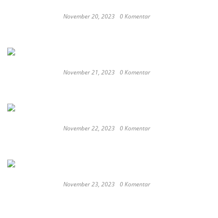
November 20, 2023
0 Komentar
These Delicious Balinese Street Foods You need To
Try Right Now
November 21, 2023
0 Komentar
Romantic or Casual, Top 5 Restaurants to
Celebrate New Year in Bali
November 22, 2023
0 Komentar
Keep Calm And Curry On: Must-Try Japanese
Restaurants in Bali
November 23, 2023
0 Komentar
Japan probe finds more universities
discriminated against women