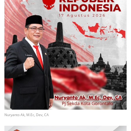
Nuryanto Ak, M.Ec, Dev, CA