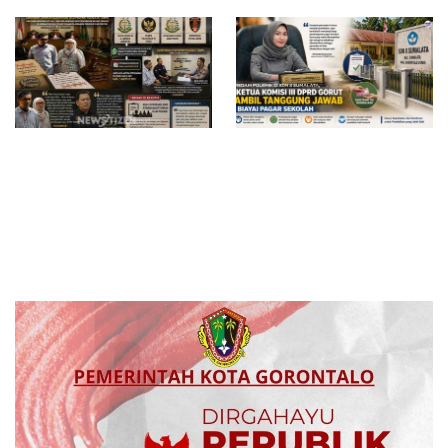
Surat Waskat Ditindaklanjuti,
Redam Polemik di SDN 8
LSM Ilham Nusantara dan
Sumalata, Ketua Komisi III
Sukandar Dipanggil Propam
DPRD Gorut Ambil Tanggung
Polres Tuban
Jawab Biayai Pagar Sekolah