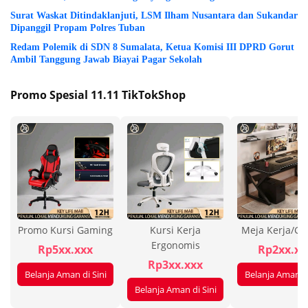
Surat Waskat Ditindaklanjuti, LSM Ilham Nusantara dan Sukandar
Dipanggil Propam Polres Tuban
Redam Polemik di SDN 8 Sumalata, Ketua Komisi III DPRD Gorut
Ambil Tanggung Jawab Biayai Pagar Sekolah
Promo Spesial 11.11 TikTokShop
Promo Kursi Gaming
Kursi Kerja
Meja Kerja/G
Ergonomis
Rp5xx.xxx
Rp2xx.xx
Rp3xx.xxx
Belanja Aman di Sini
Belanja Aman di
Belanja Aman di Sini