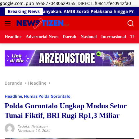
Lan
google.com, pub-5958770480629355, DIRECT, f08c47fec0942fa0
ke
 AMIB Soroti Pelaksana hingga Progres Pekerjaan
Breaking News
RSUD d
kon
Headline
Advertorial News
Daerah
Nasional
Internasional
TNI/
Beranda
Headline
Headline
,
Humas Polda Gorontalo
Polda Gorontalo Ungkap Modus Setor
Tunai Fiktif, BRI Rugi Rp1,3 Miliar
Redaksi Newstizen
November 13, 2025