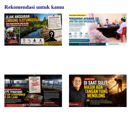
Rekomendasi untuk kamu
Jejak Anggaran Embung
RSUD dr. Zainal Umar Sidiki
Ilotunggula Dipertanyakan,
Matangkan Layanan Dokter
AMIB Soroti Pelaksana hingga
Gigi Spesialis, Kredensial
Progres Pekerjaan
Diduga Belum Kantongi SLHS,
Di Saat Sulit, Masih Ada
SPPG Temayang dan Tahulu
Tangan yang Menolong
Tetap Beroperasi, Pengamat
Desak BGN Bertindak Tegas