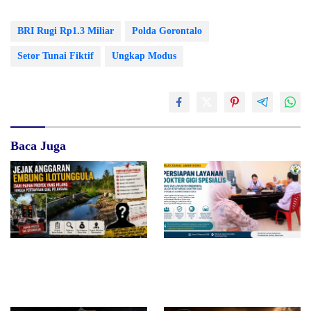
BRI Rugi Rp1.3 Miliar
Polda Gorontalo
Setor Tunai Fiktif
Ungkap Modus
Baca Juga
Jejak Anggaran Embung
RSUD dr. Zainal Umar Sidiki
Ilotunggula Dipertanyakan,
Matangkan Layanan Dokter
AMIB Soroti Pelaksana hingga
Gigi Spesialis, Kredensial
Progres Pekerjaan