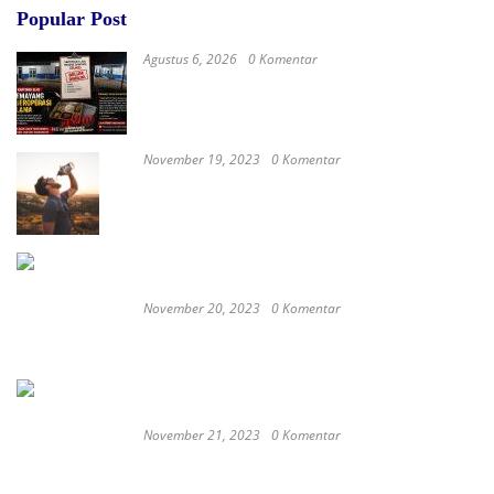
Popular Post
Agustus 6, 2026
0 Komentar
Diduga Belum Kantongi SLHS, SPPG Temayang
dan Tahulu Tetap Beroperasi, Pengamat Desak
BGN Bertindak Tegas
November 19, 2023
0 Komentar
Satay Western ‘Marlina the Murderer’ to
represent Indonesia at the Oscars
November 20, 2023
0 Komentar
These Delicious Balinese Street Foods You need To
Try Right Now
November 21, 2023
0 Komentar
Romantic or Casual, Top 5 Restaurants to
Celebrate New Year in Bali