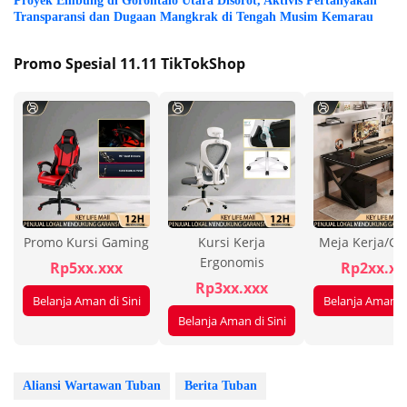
Proyek Embung di Gorontalo Utara Disorot, Aktivis Pertanyakan
Transparansi dan Dugaan Mangkrak di Tengah Musim Kemarau
Promo Spesial 11.11 TikTokShop
Promo Kursi Gaming
Kursi Kerja
Meja Kerja/G
Ergonomis
Rp5xx.xxx
Rp2xx.xx
Rp3xx.xxx
Belanja Aman di Sini
Belanja Aman di
Belanja Aman di Sini
Aliansi Wartawan Tuban
Berita Tuban