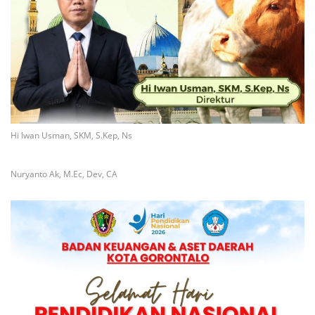
Hi Iwan Usman, SKM, S.Kep, Ns
Nuryanto Ak, M.Ec, Dev, CA