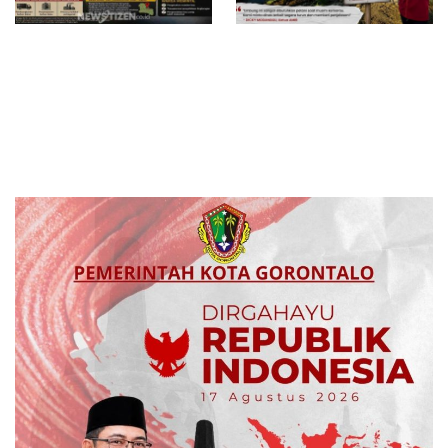
Bau Menyengat Diduga dari
Proyek Embung di Gorontalo
Aktivitas Pabrik Petroganik di
Utara Disorot, Aktivis
Merakurak, Warga: Setiap
Pertanyakan Transparansi dan
Bongkar Bahan, Baunya Sangat
Dugaan Mangkrak di Tengah
Mengganggu
Musim Kemarau