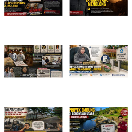
Diduga Belum Kantongi SLHS,
Di Saat Sulit, Masih Ada
SPPG Temayang dan Tahulu
Tangan yang Menolong
Tetap Beroperasi, Pengamat
Desak BGN Bertindak Tegas
Surat Waskat Ditindaklanjuti,
Redam Polemik di SDN 8
LSM Ilham Nusantara dan
Sumalata, Ketua Komisi III
Sukandar Dipanggil Propam
DPRD Gorut Ambil Tanggung
Polres Tuban
Jawab Biayai Pagar Sekolah