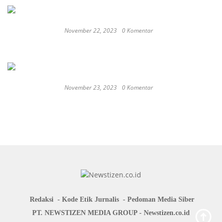
November 22, 2023
0 Komentar
Keep Calm And Curry On: Must-Try Japanese
Restaurants in Bali
November 23, 2023
0 Komentar
Japan probe finds more universities
discriminated against women
Redaksi
Kode Etik Jurnalis
Pedoman Media Siber
PT. NEWSTIZEN MEDIA GROUP - Newstizen.co.id