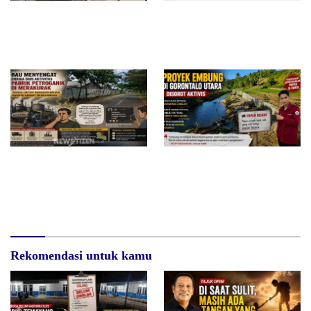
Surat Waskat Ditindaklanjuti,
Redam Polemik di SDN 8
LSM Ilham Nusantara dan
Sumalata, Ketua Komisi III
Sukandar Dipanggil Propam
DPRD Gorut Ambil Tanggung
Polres Tuban
Jawab Biayai Pagar Sekolah
Bau Menyengat Diduga dari
Proyek Embung di Gorontalo
Aktivitas Pabrik Petroganik di
Utara Disorot, Aktivis
Merakurak, Warga: Setiap
Pertanyakan Transparansi dan
Bongkar Bahan, Baunya Sangat
Dugaan Mangkrak di Tengah
Mengganggu
Musim Kemarau
Rekomendasi untuk kamu