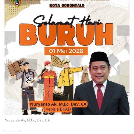
Nuryanto Ak, M.Ec, Dev, CA