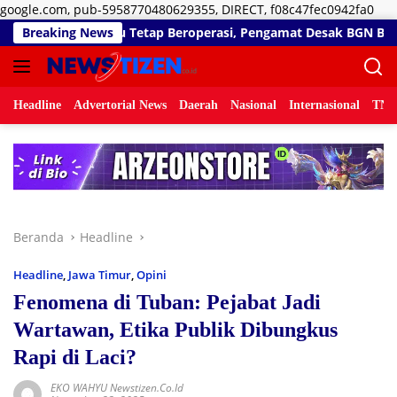
Lan
google.com, pub-5958770480629355, DIRECT, f08c47fec0942fa0
ke
operasi, Pengamat Desak BGN Bertindak Tegas
Breaking News
Di Saat S
kon
Headline
Advertorial News
Daerah
Nasional
Internasional
TNI/
Beranda
Headline
Headline
,
Jawa Timur
,
Opini
Fenomena di Tuban: Pejabat Jadi
Wartawan, Etika Publik Dibungkus
Rapi di Laci?
EKO WAHYU Newstizen.co.id