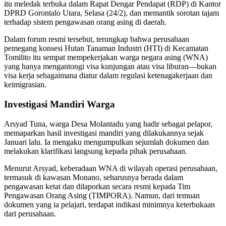
itu meledak terbuka dalam Rapat Dengar Pendapat (RDP) di Kantor
DPRD Gorontalo Utara, Selasa (24/2), dan memantik sorotan tajam
terhadap sistem pengawasan orang asing di daerah.
Dalam forum resmi tersebut, terungkap bahwa perusahaan
pemegang konsesi Hutan Tanaman Industri (HTI) di Kecamatan
Tomilito itu sempat mempekerjakan warga negara asing (WNA)
yang hanya mengantongi visa kunjungan atau visa liburan—bukan
visa kerja sebagaimana diatur dalam regulasi ketenagakerjaan dan
keimigrasian.
Investigasi Mandiri Warga
Arsyad Tuna, warga Desa Molantadu yang hadir sebagai pelapor,
memaparkan hasil investigasi mandiri yang dilakukannya sejak
Januari lalu. Ia mengaku mengumpulkan sejumlah dokumen dan
melakukan klarifikasi langsung kepada pihak perusahaan.
Menurut Arsyad, keberadaan WNA di wilayah operasi perusahaan,
termasuk di kawasan Monano, seharusnya berada dalam
pengawasan ketat dan dilaporkan secara resmi kepada Tim
Pengawasan Orang Asing (TIMPORA). Namun, dari temuan
dokumen yang ia pelajari, terdapat indikasi minimnya keterbukaan
dari perusahaan.