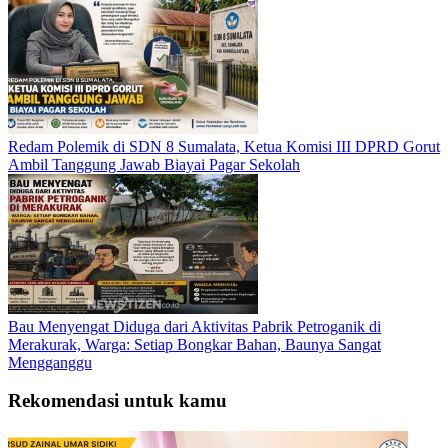
Redam Polemik di SDN 8 Sumalata, Ketua Komisi III DPRD Gorut
Ambil Tanggung Jawab Biayai Pagar Sekolah
Bau Menyengat Diduga dari Aktivitas Pabrik Petroganik di
Merakurak, Warga: Setiap Bongkar Bahan, Baunya Sangat
Mengganggu
Rekomendasi untuk kamu