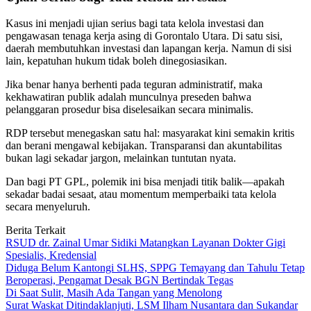
Kasus ini menjadi ujian serius bagi tata kelola investasi dan
pengawasan tenaga kerja asing di Gorontalo Utara. Di satu sisi,
daerah membutuhkan investasi dan lapangan kerja. Namun di sisi
lain, kepatuhan hukum tidak boleh dinegosiasikan.
Jika benar hanya berhenti pada teguran administratif, maka
kekhawatiran publik adalah munculnya preseden bahwa
pelanggaran prosedur bisa diselesaikan secara minimalis.
RDP tersebut menegaskan satu hal: masyarakat kini semakin kritis
dan berani mengawal kebijakan. Transparansi dan akuntabilitas
bukan lagi sekadar jargon, melainkan tuntutan nyata.
Dan bagi PT GPL, polemik ini bisa menjadi titik balik—apakah
sekadar badai sesaat, atau momentum memperbaiki tata kelola
secara menyeluruh.
Berita Terkait
RSUD dr. Zainal Umar Sidiki Matangkan Layanan Dokter Gigi
Spesialis, Kredensial
Diduga Belum Kantongi SLHS, SPPG Temayang dan Tahulu Tetap
Beroperasi, Pengamat Desak BGN Bertindak Tegas
Di Saat Sulit, Masih Ada Tangan yang Menolong
Surat Waskat Ditindaklanjuti, LSM Ilham Nusantara dan Sukandar