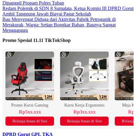
Dipanggil Propam Polres Tuban
Redam Polemik di SDN 8 Sumalata, Ketua Komisi III DPRD Gorut
Ambil Tanggung Jawab Biayai Pagar Sekolah
Bau Menyengat Diduga dari Aktivitas Pabrik Petroganik di
Merakurak, Warga: Setiap Bongkar Bahan, Baunya Sangat
Mengganggu
Promo Spesial 11.11 TikTokShop
Promo Kursi Gaming
Kursi Kerja Ergonomis
Meja K
Rp5xx.xxx
Rp3xx.xxx
Rp2
Belanja Aman di Sini
Belanja Aman di Sini
Belanja 
DPRD Gorut
GPL
TKA