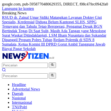
google.com, pub-5958770480629355, DIRECT, f08c47fec0942fa0
Langsung ke konten
Breaking News
RSUD dr. Zainal Umar Sidiki Matangkan Layanan Dokter Gigi
Spesialis, Kredensial
Diduga Belum Kantongi SLHS, SPPG
Temayang dan Tahulu Tetap Beroperasi, Pengamat Desak BGN
Bertindak Tegas
Di Saat Sulit, Masih Ada Tangan yang Menolong
Surat Waskat Ditindaklanjuti, LSM Ilham Nusantara dan Sukandar
Dipanggil Propam Polres Tuban
Redam Polemik di SDN 8
Sumalata, Ketua Komisi III DPRD Gorut Ambil Tanggung Jawab
Biayai Pagar Sekolah
Headline
Advertorial News
Daerah
Nasional
Internasional
TNI/Polri