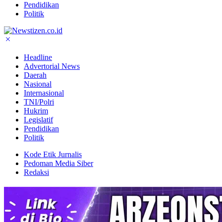
Pendidikan
Politik
Headline
Advertorial News
Daerah
Nasional
Internasional
TNI/Polri
Hukrim
Legislatif
Pendidikan
Politik
Kode Etik Jurnalis
Pedoman Media Siber
Redaksi