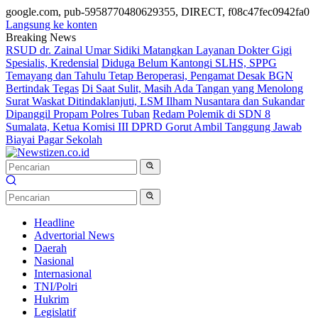
google.com, pub-5958770480629355, DIRECT, f08c47fec0942fa0
Langsung ke konten
Breaking News
RSUD dr. Zainal Umar Sidiki Matangkan Layanan Dokter Gigi
Spesialis, Kredensial
Diduga Belum Kantongi SLHS, SPPG
Temayang dan Tahulu Tetap Beroperasi, Pengamat Desak BGN
Bertindak Tegas
Di Saat Sulit, Masih Ada Tangan yang Menolong
Surat Waskat Ditindaklanjuti, LSM Ilham Nusantara dan Sukandar
Dipanggil Propam Polres Tuban
Redam Polemik di SDN 8
Sumalata, Ketua Komisi III DPRD Gorut Ambil Tanggung Jawab
Biayai Pagar Sekolah
Headline
Advertorial News
Daerah
Nasional
Internasional
TNI/Polri
Hukrim
Legislatif