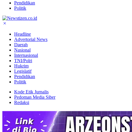
Pendidikan
Politik
Headline
Advertorial News
Daerah
Nasional
Internasional
TNI/Polri
Hukrim
Legislatif
Pendidikan
Politik
Kode Etik Jurnalis
Pedoman Media Siber
Redaksi