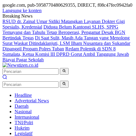
google.com, pub-5958770480629355, DIRECT, f08c47fec0942fa0
Langsung ke konten
Breaking News
RSUD dr. Zainal Umar Sidiki Matangkan Layanan Dokter Gigi
Spesialis, Kredensial
Diduga Belum Kantongi SLHS, SPPG
Temayang dan Tahulu Tetap Beroperasi, Pengamat Desak BGN
Bertindak Tegas
Di Saat Sulit, Masih Ada Tangan yang Menolong
Surat Waskat Ditindaklanjuti, LSM Ilham Nusantara dan Sukandar
Dipanggil Propam Polres Tuban
Redam Polemik di SDN 8
Sumalata, Ketua Komisi III DPRD Gorut Ambil Tanggung Jawab
Biayai Pagar Sekolah
Headline
Advertorial News
Daerah
Nasional
Internasional
TNI/Polri
Hukrim
Legislatif