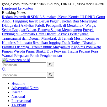
google.com, pub-5958770480629355, DIRECT, f08c47fec0942fa0
Langsung ke konten
Breaking News
Redam Polemik di SDN 8 Sumalata, Ketua Komisi III DPRD Gorut
Ambil Tanggung Jawab Biayai Pagar Sekolah
Bau Menyengat
Diduga dari Aktivitas Pabrik Petroganik di Merakurak, Warga:
Setiap Bongkar Bahan, Baunya Sangat Mengganggu
Proyek
Embung di Gorontalo Utara Disorot, Aktivis Pertanyakan
Transparansi dan Dugaan Mangkrak di Tengah Musim Kemarau
Kapolres Pohuwato Resmikan Jogging Track Tathya Dharaka,
Fasilitas Olahraga Terbuka untuk Masyarakat
Kapolres Pohuwato
Pimpin Wisuda Purna Bhakti Dua Perwira, Tradisi Pedang Pora
Warnai Pelepasan Penuh Penghormatan
Headline
Advertorial News
Daerah
Nasional
Internasional
TNI/Polri