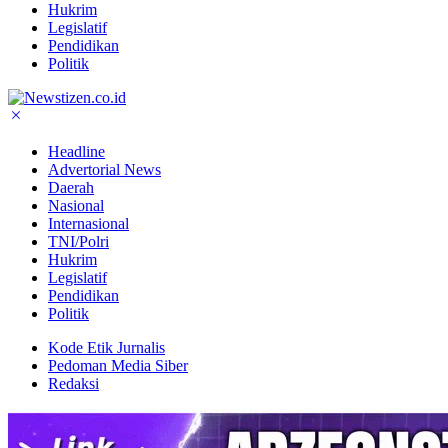
Hukrim
Legislatif
Pendidikan
Politik
Headline
Advertorial News
Daerah
Nasional
Internasional
TNI/Polri
Hukrim
Legislatif
Pendidikan
Politik
Kode Etik Jurnalis
Pedoman Media Siber
Redaksi