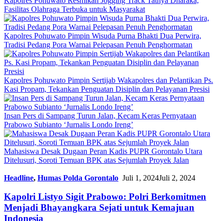
Kapolres Pohuwato Resmikan Jogging Track Tathya Dharaka,
Fasilitas Olahraga Terbuka untuk Masyarakat
Kapolres Pohuwato Pimpin Wisuda Purna Bhakti Dua Perwira,
Tradisi Pedang Pora Warnai Pelepasan Penuh Penghormatan
Kapolres Pohuwato Pimpin Sertijab Wakapolres dan Pelantikan Ps.
Kasi Propam, Tekankan Penguatan Disiplin dan Pelayanan Presisi
Insan Pers di Sampang Turun Jalan, Kecam Keras Pernyataan
Prabowo Subianto ‘Jurnalis Londo Ireng’
Mahasiswa Desak Dugaan Peran Kadis PUPR Gorontalo Utara
Ditelusuri, Soroti Temuan BPK atas Sejumlah Proyek Jalan
Headline
,
Humas Polda Gorontalo
Juli 1, 2024
Juli 2, 2024
Kapolri Listyo Sigit Prabowo: Polri Berkomitmen
Menjadi Bhayangkara Sejati untuk Kemajuan
Indonesia