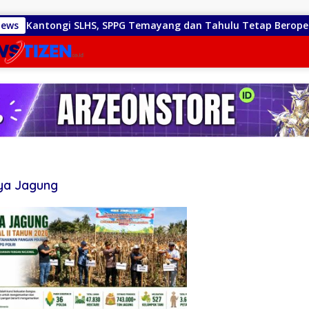
m Kantongi SLHS, SPPG Temayang dan Tahulu Tetap Beroperasi
News
ya Jagung