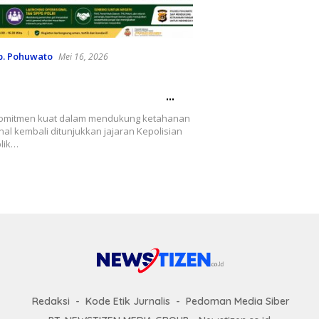
b. Pohuwato
Mei 16, 2026
ya Jagung hingga Layanan
uncurkan, Polri dan Pemda
o Perkuat Ketahanan
omitmen kuat dalam mendukung ketahanan
Daerah
al kembali ditunjukkan jajaran Kepolisian
lik…
Redaksi
Kode Etik Jurnalis
Pedoman Media Siber