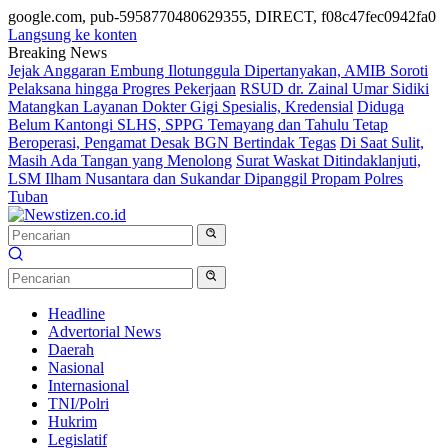
google.com, pub-5958770480629355, DIRECT, f08c47fec0942fa0
Langsung ke konten
Breaking News
Jejak Anggaran Embung Ilotunggula Dipertanyakan, AMIB Soroti
Pelaksana hingga Progres Pekerjaan
RSUD dr. Zainal Umar Sidiki
Matangkan Layanan Dokter Gigi Spesialis, Kredensial
Diduga
Belum Kantongi SLHS, SPPG Temayang dan Tahulu Tetap
Beroperasi, Pengamat Desak BGN Bertindak Tegas
Di Saat Sulit,
Masih Ada Tangan yang Menolong
Surat Waskat Ditindaklanjuti,
LSM Ilham Nusantara dan Sukandar Dipanggil Propam Polres
Tuban
Headline
Advertorial News
Daerah
Nasional
Internasional
TNI/Polri
Hukrim
Legislatif