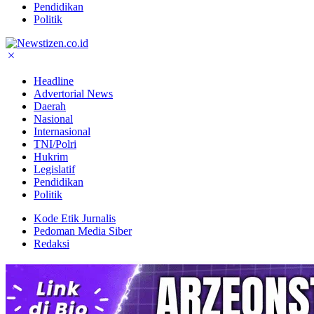
Pendidikan
Politik
Headline
Advertorial News
Daerah
Nasional
Internasional
TNI/Polri
Hukrim
Legislatif
Pendidikan
Politik
Kode Etik Jurnalis
Pedoman Media Siber
Redaksi