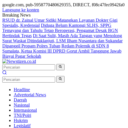
google.com, pub-5958770480629355, DIRECT, f08c47fec0942fa0
Langsung ke konten
Breaking News
RSUD dr. Zainal Umar Sidiki Matangkan Layanan Dokter Gigi
Spesialis, Kredensial
Diduga Belum Kantongi SLHS, SPPG
Temayang dan Tahulu Tetap Beroperasi, Pengamat Desak BGN
Bertindak Tegas
Di Saat Sulit, Masih Ada Tangan yang Menolong
Surat Waskat Ditindaklanjuti, LSM Ilham Nusantara dan Sukandar
Dipanggil Propam Polres Tuban
Redam Polemik di SDN 8
Sumalata, Ketua Komisi III DPRD Gorut Ambil Tanggung Jawab
Biayai Pagar Sekolah
Headline
Advertorial News
Daerah
Nasional
Internasional
TNI/Polri
Hukrim
Legislatif