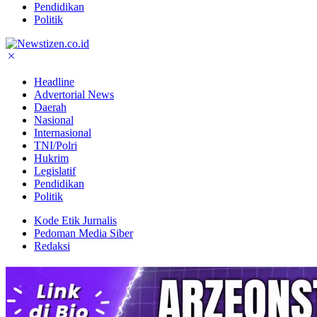
Pendidikan
Politik
Headline
Advertorial News
Daerah
Nasional
Internasional
TNI/Polri
Hukrim
Legislatif
Pendidikan
Politik
Kode Etik Jurnalis
Pedoman Media Siber
Redaksi