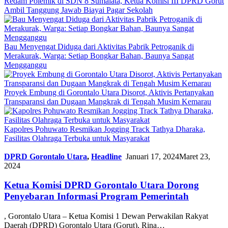
Redam Polemik di SDN 8 Sumalata, Ketua Komisi III DPRD Gorut
Ambil Tanggung Jawab Biayai Pagar Sekolah
Bau Menyengat Diduga dari Aktivitas Pabrik Petroganik di
Merakurak, Warga: Setiap Bongkar Bahan, Baunya Sangat
Mengganggu
Proyek Embung di Gorontalo Utara Disorot, Aktivis Pertanyakan
Transparansi dan Dugaan Mangkrak di Tengah Musim Kemarau
Kapolres Pohuwato Resmikan Jogging Track Tathya Dharaka,
Fasilitas Olahraga Terbuka untuk Masyarakat
DPRD Gorontalo Utara
,
Headline
Januari 17, 2024
Maret 23,
2024
Ketua Komisi DPRD Gorontalo Utara Dorong
Penyebaran Informasi Program Pemerintah
, Gorontalo Utara – Ketua Komisi 1 Dewan Perwakilan Rakyat
Daerah (DPRD) Gorontalo Utara (Gorut), Rina…