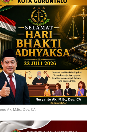
nto Ak, M.Ec, Dev, CA