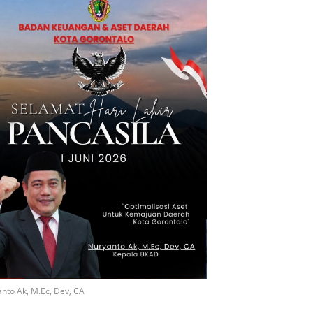
nto Ak, M.Ec, Dev, CA