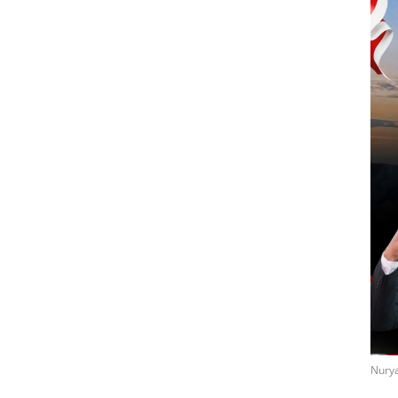
Nurya