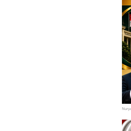
Nurya