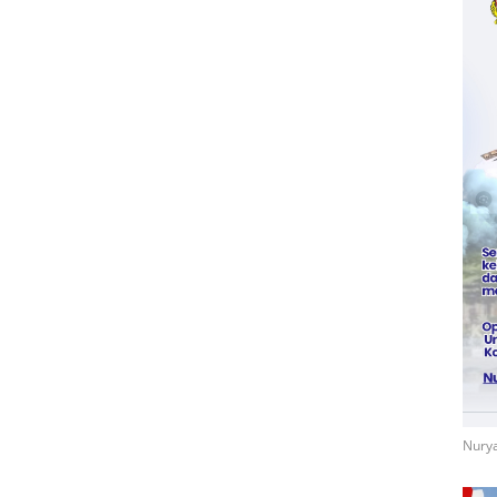
Nurya