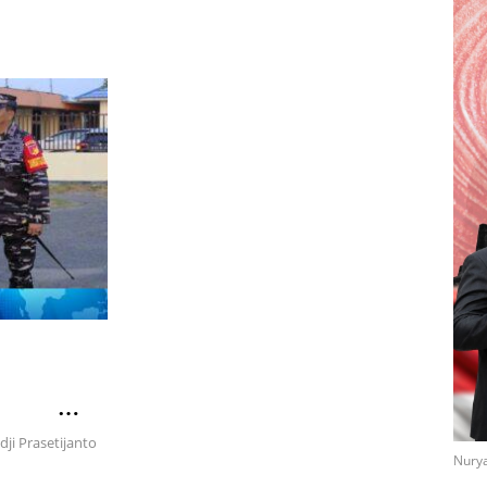
pan
jungan
dji Prasetijanto
Nurya