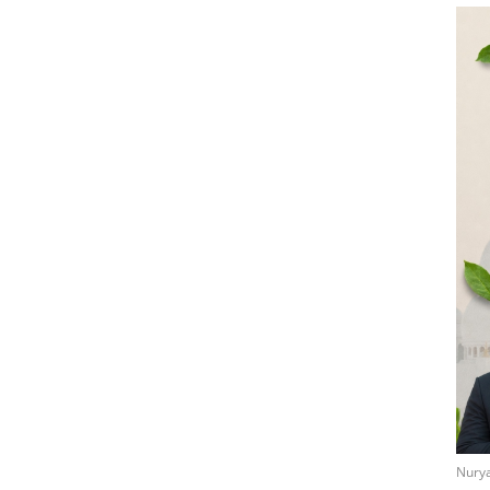
Nurya