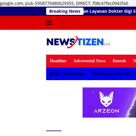
Lan
google.com, pub-5958770480629355, DIRECT, f08c47fec0942fa0
ke
mar Sidiki Matangkan Layanan Dokter Gigi Spesialis, Kredensial
Breaking News
kon
Headline
Advertorial News
Daerah
N
Kode Etik Jurnalis
Pedoman Media Siber