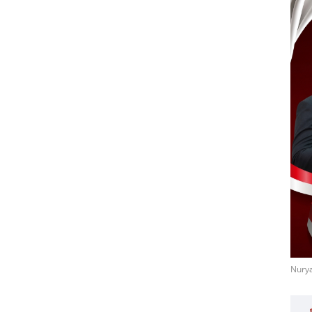
Nurya