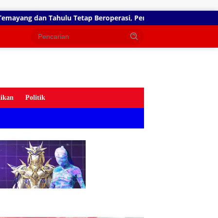
 Tetap Beroperasi, Pengamat Desak BGN Bertindak Tegas
ikan
Politik