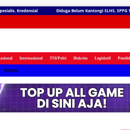
gsung
Diduga Belum Kantongi SLHS, SPPG Temayang dan Tahulu
ten
asional
Internasional
TNI/Polri
Hukrim
Legislatif
Pendid
Redaksi