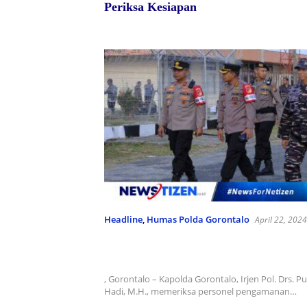
Periksa Kesiapan
Headline
,
Humas Polda Gorontalo
April 22, 2024
Kapolda Gorontalo Periksa Kesia
Pengamanan Bandara untuk Kun
Presiden Jokowi
, Gorontalo – Kapolda Gorontalo, Irjen Pol. Drs. Pu
Hadi, M.H., memeriksa personel pengamanan…