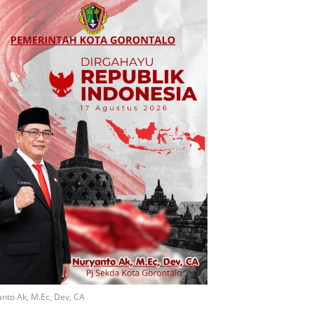
nto Ak, M.Ec, Dev, CA