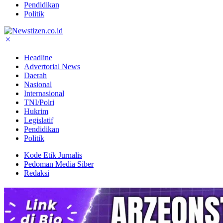
Pendidikan
Politik
Headline
Advertorial News
Daerah
Nasional
Internasional
TNI/Polri
Hukrim
Legislatif
Pendidikan
Politik
Kode Etik Jurnalis
Pedoman Media Siber
Redaksi