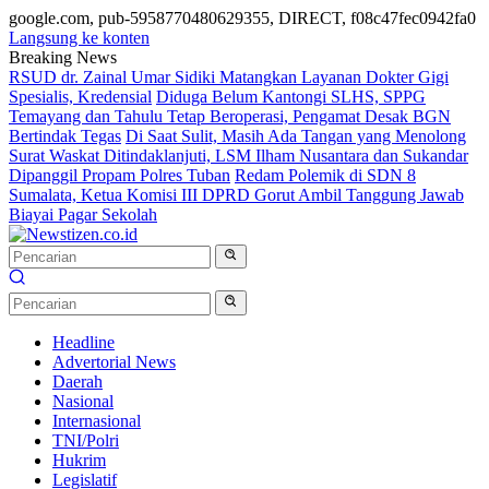
google.com, pub-5958770480629355, DIRECT, f08c47fec0942fa0
Langsung ke konten
Breaking News
RSUD dr. Zainal Umar Sidiki Matangkan Layanan Dokter Gigi
Spesialis, Kredensial
Diduga Belum Kantongi SLHS, SPPG
Temayang dan Tahulu Tetap Beroperasi, Pengamat Desak BGN
Bertindak Tegas
Di Saat Sulit, Masih Ada Tangan yang Menolong
Surat Waskat Ditindaklanjuti, LSM Ilham Nusantara dan Sukandar
Dipanggil Propam Polres Tuban
Redam Polemik di SDN 8
Sumalata, Ketua Komisi III DPRD Gorut Ambil Tanggung Jawab
Biayai Pagar Sekolah
Headline
Advertorial News
Daerah
Nasional
Internasional
TNI/Polri
Hukrim
Legislatif