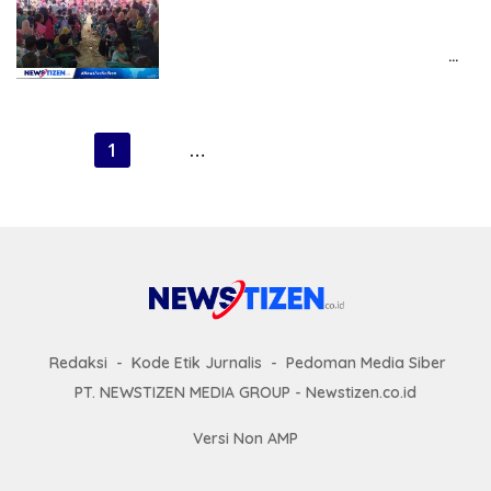
14, 2024
Antusiasme Masyarakat Tomilito,
Ribuan Pendukung Hadiri
Kampanye Dialogis Roni Imran –
Ramdhan Mapaliey di Desa
Redaksi Newstizen
Dambalo
P
1
2
…
6
Berikutnya »
a
g
i
n
a
s
i
Redaksi
Kode Etik Jurnalis
Pedoman Media Siber
p
PT. NEWSTIZEN MEDIA GROUP - Newstizen.co.id
o
Versi Non AMP
s