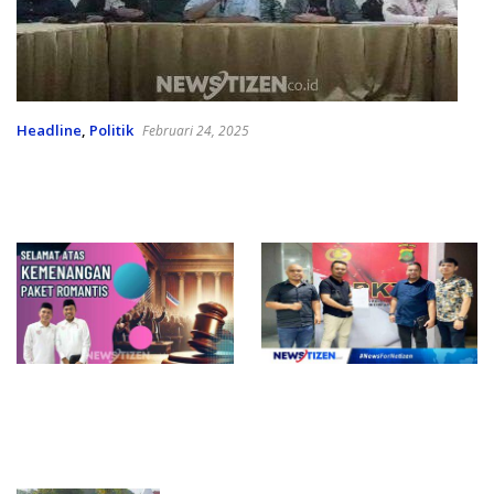
Headline
,
Politik
Februari 24, 2025
Romantis Siap Hadapi PSU, Roni Imran: Ini Adalah
Perjuangan
Selamat atas Kemenangan
Pasangan Cahaya di
Paket Romantis! Saatnya
Pusaran Skandal Privasi,
Bersatu dan Membangun
Dugaan Pelanggaran UU PDP
Gorontalo Utara
dan ITE