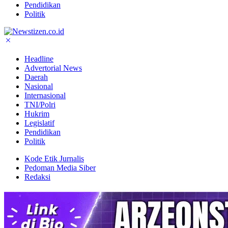
Pendidikan
Politik
Headline
Advertorial News
Daerah
Nasional
Internasional
TNI/Polri
Hukrim
Legislatif
Pendidikan
Politik
Kode Etik Jurnalis
Pedoman Media Siber
Redaksi