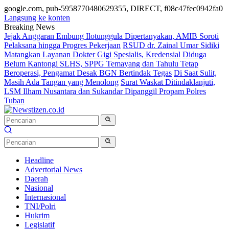
google.com, pub-5958770480629355, DIRECT, f08c47fec0942fa0
Langsung ke konten
Breaking News
Jejak Anggaran Embung Ilotunggula Dipertanyakan, AMIB Soroti
Pelaksana hingga Progres Pekerjaan
RSUD dr. Zainal Umar Sidiki
Matangkan Layanan Dokter Gigi Spesialis, Kredensial
Diduga
Belum Kantongi SLHS, SPPG Temayang dan Tahulu Tetap
Beroperasi, Pengamat Desak BGN Bertindak Tegas
Di Saat Sulit,
Masih Ada Tangan yang Menolong
Surat Waskat Ditindaklanjuti,
LSM Ilham Nusantara dan Sukandar Dipanggil Propam Polres
Tuban
Headline
Advertorial News
Daerah
Nasional
Internasional
TNI/Polri
Hukrim
Legislatif