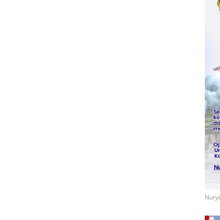
Nurya