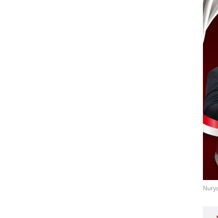
Nurya