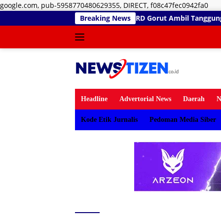
Lan
google.com, pub-5958770480629355, DIRECT, f08c47fec0942fa0
ke
Komisi III DPRD Gorut Ambil Tanggung Jawab Biayai Pagar Seko
Breaking News
kon
Headline
Advertorial News
Daerah
N
Kode Etik Jurnalis
Pedoman Media Siber