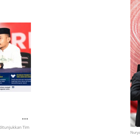
 Gerak
dir Beri
ditunjukkan Tim
Nurya