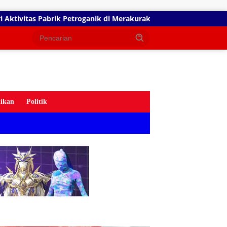
anik di Merakurak, Warga: Setiap Bongkar Bahan, Baunya Sangat
ikan
Politik