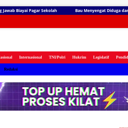
gsung
lah
Bau Menyengat Diduga dari Aktivitas Pabrik Petrog
ten
asional
Internasional
TNI/Polri
Hukrim
Legislatif
Pendid
Redaksi