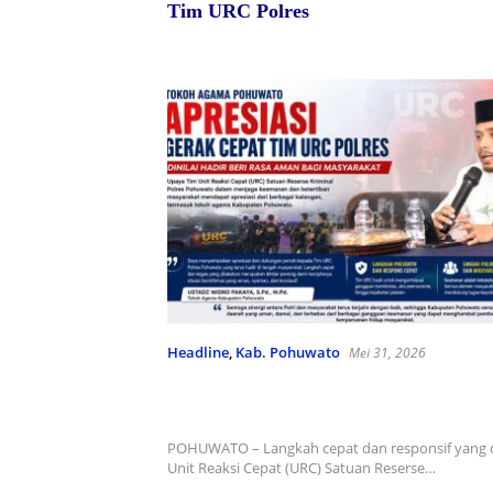
Tim URC Polres
Headline
,
Kab. Pohuwato
Mei 31, 2026
Tokoh Agama Pohuwato Apresiasi
Cepat Tim URC Polres, Dinilai Ha
Rasa Aman bagi Masyarakat
POHUWATO – Langkah cepat dan responsif yang 
Unit Reaksi Cepat (URC) Satuan Reserse…