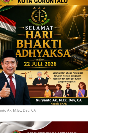
nto Ak, M.Ec, Dev, CA