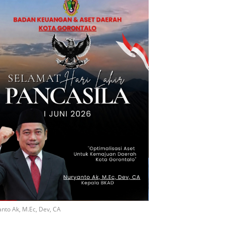
nto Ak, M.Ec, Dev, CA