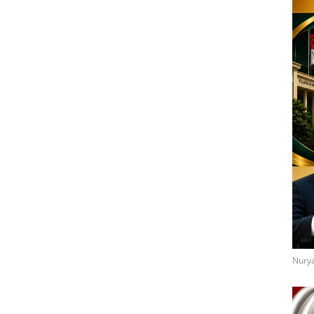
Nurya