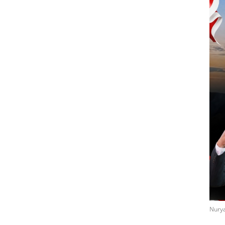
Nurya