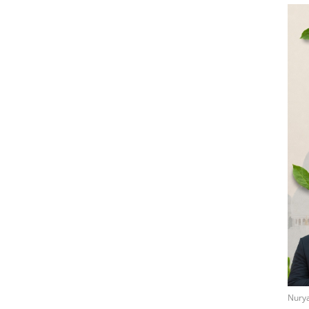
Nurya