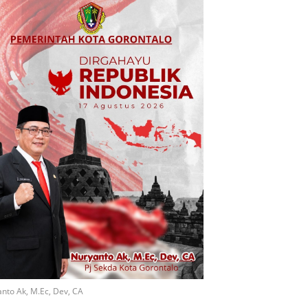
nto Ak, M.Ec, Dev, CA