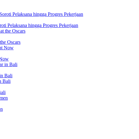
ti Pelaksana hingga Progres Pekerjaan
 the Oscars
t Now
in Bali
ali
en