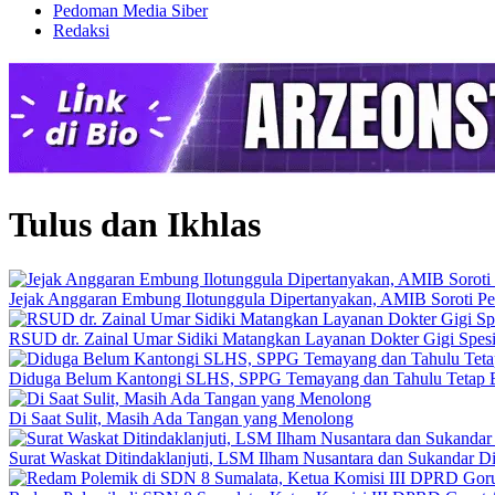
Pedoman Media Siber
Redaksi
Tulus dan Ikhlas
Jejak Anggaran Embung Ilotunggula Dipertanyakan, AMIB Soroti Pel
RSUD dr. Zainal Umar Sidiki Matangkan Layanan Dokter Gigi Spesia
Diduga Belum Kantongi SLHS, SPPG Temayang dan Tahulu Tetap B
Di Saat Sulit, Masih Ada Tangan yang Menolong
Surat Waskat Ditindaklanjuti, LSM Ilham Nusantara dan Sukandar D