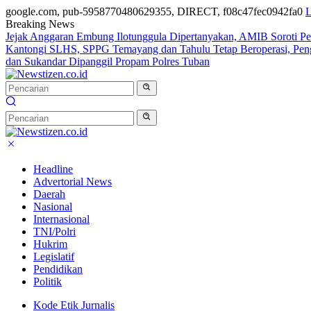
google.com, pub-5958770480629355, DIRECT, f08c47fec0942fa0
L
Breaking News
Jejak Anggaran Embung Ilotunggula Dipertanyakan, AMIB Soroti Pel
Kantongi SLHS, SPPG Temayang dan Tahulu Tetap Beroperasi, Pe
dan Sukandar Dipanggil Propam Polres Tuban
Headline
Advertorial News
Daerah
Nasional
Internasional
TNI/Polri
Hukrim
Legislatif
Pendidikan
Politik
Kode Etik Jurnalis