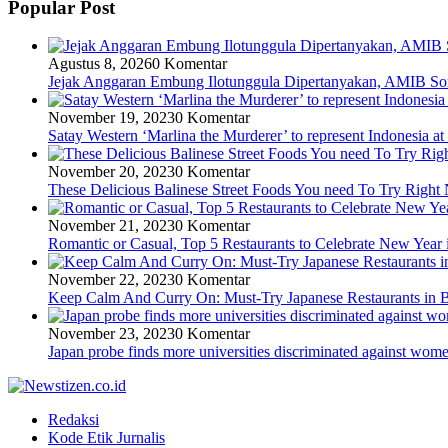
Popular Post
Agustus 8, 2026
0 Komentar
Jejak Anggaran Embung Ilotunggula Dipertanyakan, AMIB Soro
November 19, 2023
0 Komentar
Satay Western ‘Marlina the Murderer’ to represent Indonesia at
November 20, 2023
0 Komentar
These Delicious Balinese Street Foods You need To Try Righ
November 21, 2023
0 Komentar
Romantic or Casual, Top 5 Restaurants to Celebrate New Year 
November 22, 2023
0 Komentar
Keep Calm And Curry On: Must-Try Japanese Restaurants in B
November 23, 2023
0 Komentar
Japan probe finds more universities discriminated against wom
Redaksi
Kode Etik Jurnalis