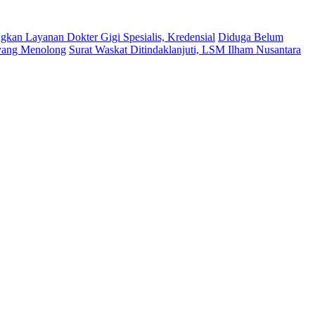
kan Layanan Dokter Gigi Spesialis, Kredensial
Diduga Belum
 yang Menolong
Surat Waskat Ditindaklanjuti, LSM Ilham Nusantara