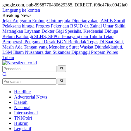
google.com, pub-5958770480629355, DIRECT, f08c47fec0942fa0
Langsung ke konten
Breaking News
Jejak Anggaran Embung Ilotunggula Dipertanyakan, AMIB Soroti
Pelaksana hingga Progres Pekerjaan
RSUD dr. Zainal Umar Sidiki
Matangkan Layanan Dokter Gigi Spesialis, Kredensial
Diduga
Belum Kantongi SLHS, SPPG Temayang dan Tahulu Tetap
Beroperasi, Pengamat Desak BGN Bertindak Tegas
Di Saat Sulit,
Masih Ada Tangan yang Menolong
Surat Waskat Ditindaklanjuti,
LSM Ilham Nusantara dan Sukandar Dipanggil Propam Polres
Tuban
Headline
Advertorial News
Daerah
Nasional
Internasional
TNI/Polri
Hukrim
Legislatif