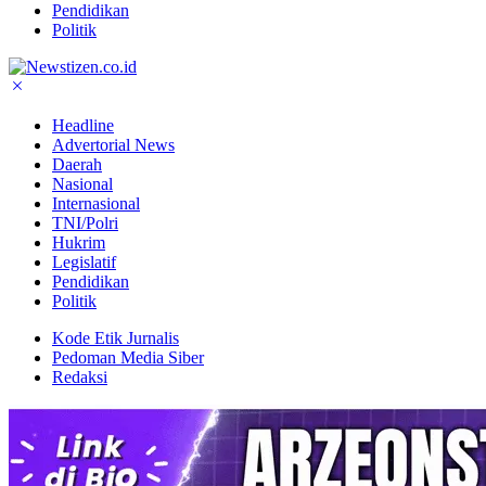
Pendidikan
Politik
Headline
Advertorial News
Daerah
Nasional
Internasional
TNI/Polri
Hukrim
Legislatif
Pendidikan
Politik
Kode Etik Jurnalis
Pedoman Media Siber
Redaksi