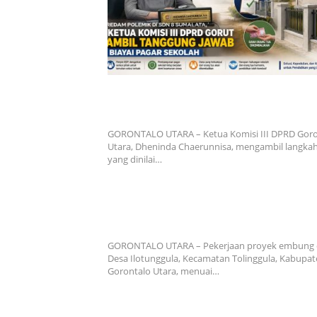
Redam Polemik di SDN 8 Sumalata, Ketua Komis
DPRD Gorut Ambil Tanggung Jawab Biayai Pag
Sekolah
GORONTALO UTARA – Ketua Komisi III DPRD Goro
Utara, Dheninda Chaerunnisa, mengambil langka
yang dinilai…
Proyek Embung di Gorontalo Utara Disorot, Akt
Pertanyakan Transparansi dan Dugaan Mangkra
Tengah Musim Kemarau
GORONTALO UTARA – Pekerjaan proyek embung 
Desa Ilotunggula, Kecamatan Tolinggula, Kabupa
Gorontalo Utara, menuai…