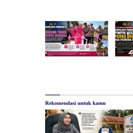
Sumalata, Ketua Komisi III
Aktivitas
DPRD Gorut Ambil Tanggung
Merakura
Jawab Biayai Pagar Sekolah
Bongkar 
Menggan
Kapolres Pohuwato Resmikan
Kapolres
Jogging Track Tathya Dharaka,
Wisuda P
Fasilitas Olahraga Terbuka untuk
Perwira, 
Masyarakat
Warnai P
Penghorm
Rekomendasi untuk kamu