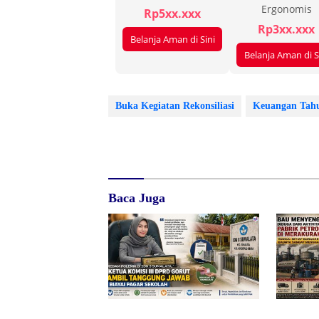
Ergonomis
Rp5xx.xxx
Rp3xx.xxx
Belanja Aman di Sini
Belanja Aman di S
Buka Kegiatan Rekonsiliasi
Keuangan Tah
Baca Juga
Redam Polemik di SDN 8
Bau Meny