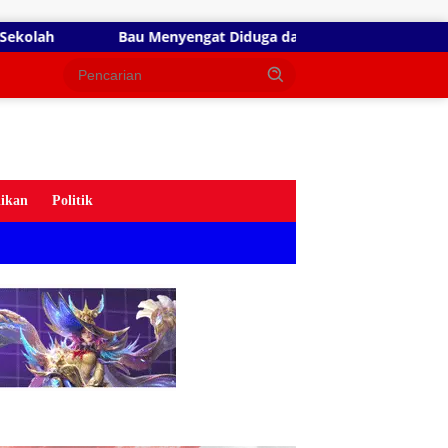
at Diduga dari Aktivitas Pabrik Petroganik di Merakurak, Warg
ikan
Politik