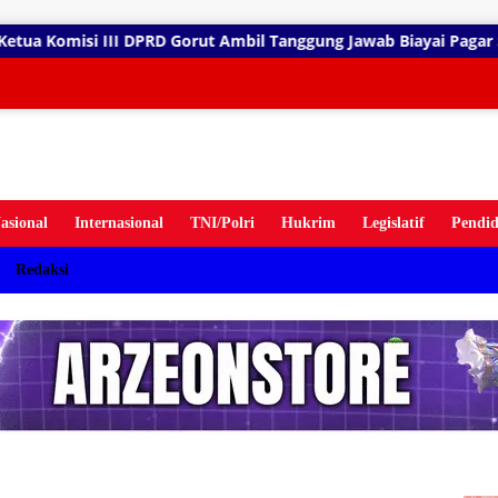
gsung
Ambil Tanggung Jawab Biayai Pagar Sekolah
Bau Menyeng
ten
asional
Internasional
TNI/Polri
Hukrim
Legislatif
Pendid
Redaksi