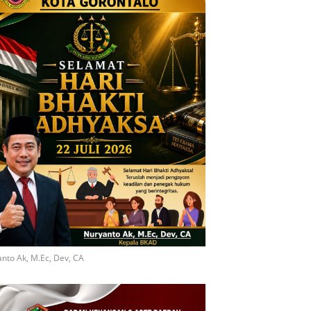
nto Ak, M.Ec, Dev, CA