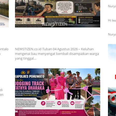
Nurya
Hi Iw
i III
Bau Menyengat Diduga dari Aktivitas Pabrik
Nurya
ar
Petroganik di Merakurak, Warga: Setiap Bongkar
Bahan, Baunya Sangat Mengganggu
ntalo
NEWSTIZEN.co.id Tuban 04 Agustus 2026 – Keluhan
h
mengenai bau menyengat kembali disampaikan warga
yang tinggal…
ivis
k di
di
ten