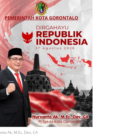
nto Ak, M.Ec, Dev, CA