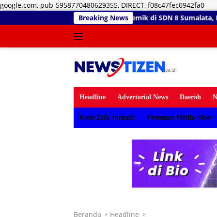
Lan
google.com, pub-5958770480629355, DIRECT, f08c47fec0942fa0
ke
edam Polemik di SDN 8 Sumalata, Ketua Komisi III DPRD Gorut 
Breaking News
kon
Headline
Advertorial News
Daerah
N
Kode Etik Jurnalis
Pedoman Media Siber
Beranda
Headline