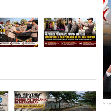
Utara Disorot, Aktivis
 Pabrik Petroganik di
Pertanyakan Transparansi dan
k, Warga: Setiap
Dugaan Mangkrak di Tengah
Bahan, Baunya Sangat
Musim Kemarau
ggu
Kapolres Pohuwato Pimpin
 Pohuwato Pimpin
Sertijab Wakapolres dan
urna Bhakti Dua
Pelantikan Ps. Kasi Propam,
Tradisi Pedang Pora
Tekankan Penguatan Disiplin dan
elepasan Penuh
Pelayanan Presisi
atan
Nurya