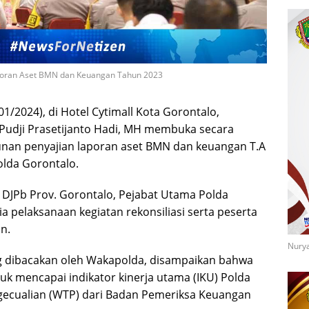
aporan Aset BMN dan Keuangan Tahun 2023
1/2024), di Hotel Cytimall Kota Gorontalo,
 Pudji Prasetijanto Hadi, MH membuka secara
sunan penyajian laporan aset BMN dan keuangan T.A
lda Gorontalo.
il DJPb Prov. Gorontalo, Pejabat Utama Polda
ia pelaksanaan kegiatan rekonsiliasi serta peserta
an.
Nurya
 dibacakan oleh Wakapolda, disampaikan bahwa
uk mencapai indikator kinerja utama (IKU) Polda
ngecualian (WTP) dari Badan Pemeriksa Keuangan