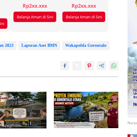
Rp2xx.xxx
Rp2xx.xxx
Belanja Aman di Sini
Belanja Aman di Sini
ini
un 2023
Laporan Aset BMN
Wakapolda Gorontalo
Nurya
Proyek Embung di Gorontalo
engat Diduga dari