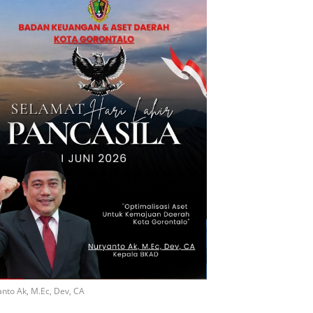
nto Ak, M.Ec, Dev, CA