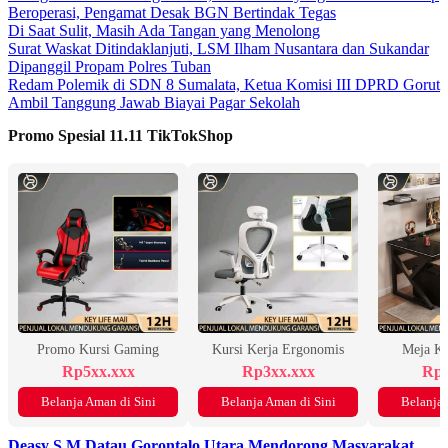
Beroperasi, Pengamat Desak BGN Bertindak Tegas
Di Saat Sulit, Masih Ada Tangan yang Menolong
Surat Waskat Ditindaklanjuti, LSM Ilham Nusantara dan Sukandar
Dipanggil Propam Polres Tuban
Redam Polemik di SDN 8 Sumalata, Ketua Komisi III DPRD Gorut
Ambil Tanggung Jawab Biayai Pagar Sekolah
Promo Spesial 11.11 TikTokShop
Promo Kursi Gaming
Kursi Kerja Ergonomis
Meja K
Rp5xx.xxx
Rp3xx.xxx
Rp2
Belanja Aman di Sini
Belanja Aman di Sini
Belanja 
Deasy S.M Datau
Gorontalo Utara
Mendorong Masyarakat