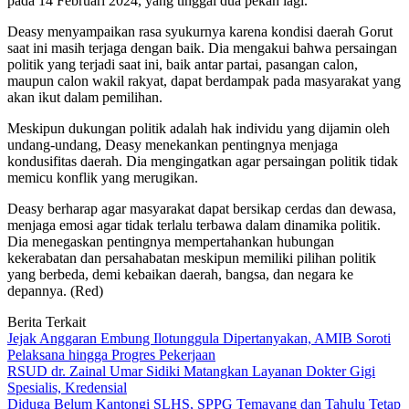
pada 14 Februari 2024, yang tinggal dua pekan lagi.
Deasy menyampaikan rasa syukurnya karena kondisi daerah Gorut
saat ini masih terjaga dengan baik. Dia mengakui bahwa persaingan
politik yang terjadi saat ini, baik antar partai, pasangan calon,
maupun calon wakil rakyat, dapat berdampak pada masyarakat yang
akan ikut dalam pemilihan.
Meskipun dukungan politik adalah hak individu yang dijamin oleh
undang-undang, Deasy menekankan pentingnya menjaga
kondusifitas daerah. Dia mengingatkan agar persaingan politik tidak
memicu konflik yang merugikan.
Deasy berharap agar masyarakat dapat bersikap cerdas dan dewasa,
menjaga emosi agar tidak terlalu terbawa dalam dinamika politik.
Dia menegaskan pentingnya mempertahankan hubungan
kekerabatan dan persahabatan meskipun memiliki pilihan politik
yang berbeda, demi kebaikan daerah, bangsa, dan negara ke
depannya. (Red)
Berita Terkait
Jejak Anggaran Embung Ilotunggula Dipertanyakan, AMIB Soroti
Pelaksana hingga Progres Pekerjaan
RSUD dr. Zainal Umar Sidiki Matangkan Layanan Dokter Gigi
Spesialis, Kredensial
Diduga Belum Kantongi SLHS, SPPG Temayang dan Tahulu Tetap