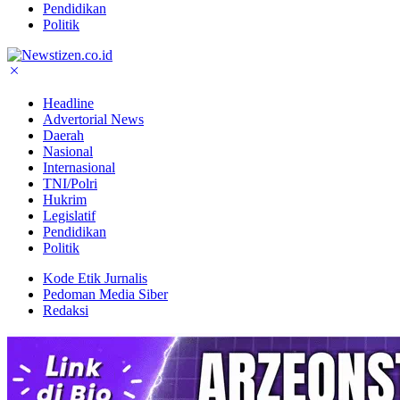
Pendidikan
Politik
Headline
Advertorial News
Daerah
Nasional
Internasional
TNI/Polri
Hukrim
Legislatif
Pendidikan
Politik
Kode Etik Jurnalis
Pedoman Media Siber
Redaksi