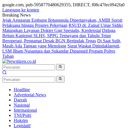
google.com, pub-5958770480629355, DIRECT, f08c47fec0942fa0
Langsung ke konten
Breaking News
Jejak Anggaran Embung Ilotunggula Dipertanyakan, AMIB Soroti
Pelaksana hingga Progres Pekerjaan
RSUD dr. Zainal Umar Sidiki
Matangkan Layanan Dokter Gigi Spesialis, Kredensial
Diduga
Belum Kantongi SLHS, SPPG Temayang dan Tahulu Tetap
Beroperasi, Pengamat Desak BGN Bertindak Tegas
Di Saat Sulit,
Masih Ada Tangan yang Menolong
Surat Waskat Ditindaklanjuti,
LSM Ilham Nusantara dan Sukandar Dipanggil Propam Polres
Tuban
Headline
Advertorial News
Daerah
Nasional
Internasional
TNI/Polri
Hukrim
Legislatif