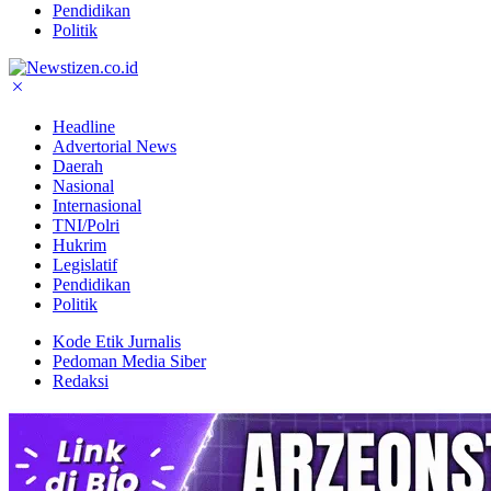
Pendidikan
Politik
Headline
Advertorial News
Daerah
Nasional
Internasional
TNI/Polri
Hukrim
Legislatif
Pendidikan
Politik
Kode Etik Jurnalis
Pedoman Media Siber
Redaksi