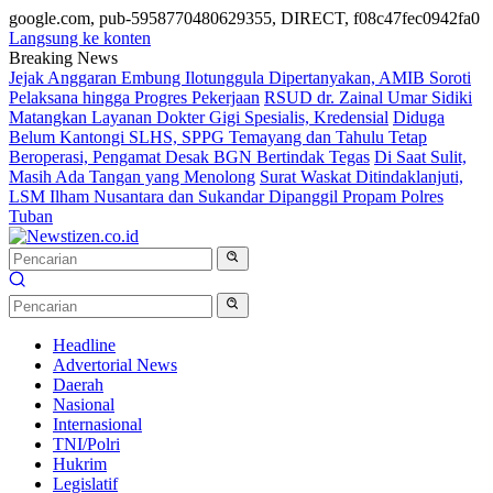
google.com, pub-5958770480629355, DIRECT, f08c47fec0942fa0
Langsung ke konten
Breaking News
Jejak Anggaran Embung Ilotunggula Dipertanyakan, AMIB Soroti
Pelaksana hingga Progres Pekerjaan
RSUD dr. Zainal Umar Sidiki
Matangkan Layanan Dokter Gigi Spesialis, Kredensial
Diduga
Belum Kantongi SLHS, SPPG Temayang dan Tahulu Tetap
Beroperasi, Pengamat Desak BGN Bertindak Tegas
Di Saat Sulit,
Masih Ada Tangan yang Menolong
Surat Waskat Ditindaklanjuti,
LSM Ilham Nusantara dan Sukandar Dipanggil Propam Polres
Tuban
Headline
Advertorial News
Daerah
Nasional
Internasional
TNI/Polri
Hukrim
Legislatif