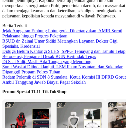
Dalam penutupnya, Kapolda berharap pembangunan ini akan
memperkuat sinergi antara Polri, pemerintah daerah, dan masyarakat
dalam menjaga keamanan dan ketertiban, sekaligus meningkatkan
pelayanan kepolisian kepada masyarakat di wilayah Pohuwato.
Berita Terkait
Jejak Anggaran Embung Ilotunggula Dipertanyakan, AMIB Soroti
Pelaksana hingga Progres Pekerjaan
RSUD dr. Zainal Umar Sidiki Matangkan Layanan Dokter Gigi
Spesialis, Kredensial
Diduga Belum Kantongi SLHS, SPPG Temayang dan Tahulu Tetap
Beroperasi, Pengamat Desak BGN Bertindak Tegas
Di Saat Sulit, Masih Ada Tangan yang Menolong
Surat Waskat Ditindaklanjuti, LSM Ilham Nusantara dan Sukandar
Dipanggil Propam Polres Tuban
Redam Polemik di SDN 8 Sumalata, Ketua Komisi III DPRD Gorut
Ambil Tanggung Jawab Biayai Pagar Sekolah
Promo Spesial 11.11 TikTokShop