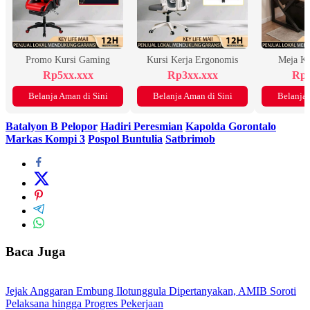
Promo Kursi Gaming
Kursi Kerja Ergonomis
Meja K
Rp5xx.xxx
Rp3xx.xxx
Rp2
Belanja Aman di Sini
Belanja Aman di Sini
Belanja 
Batalyon B Pelopor
Hadiri Peresmian
Kapolda Gorontalo
Markas Kompi 3
Pospol Buntulia
Satbrimob
Baca Juga
Jejak Anggaran Embung Ilotunggula Dipertanyakan, AMIB Soroti
Pelaksana hingga Progres Pekerjaan