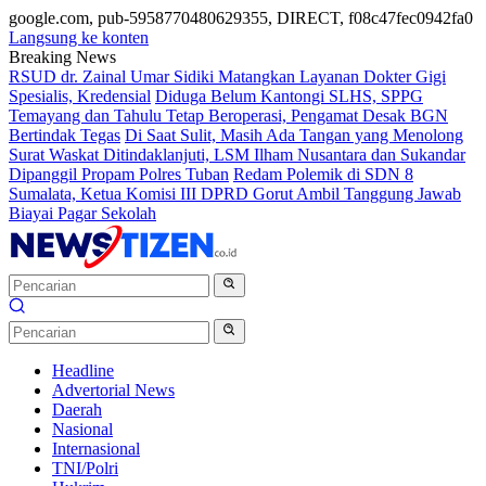
google.com, pub-5958770480629355, DIRECT, f08c47fec0942fa0
Langsung ke konten
Breaking News
RSUD dr. Zainal Umar Sidiki Matangkan Layanan Dokter Gigi
Spesialis, Kredensial
Diduga Belum Kantongi SLHS, SPPG
Temayang dan Tahulu Tetap Beroperasi, Pengamat Desak BGN
Bertindak Tegas
Di Saat Sulit, Masih Ada Tangan yang Menolong
Surat Waskat Ditindaklanjuti, LSM Ilham Nusantara dan Sukandar
Dipanggil Propam Polres Tuban
Redam Polemik di SDN 8
Sumalata, Ketua Komisi III DPRD Gorut Ambil Tanggung Jawab
Biayai Pagar Sekolah
Headline
Advertorial News
Daerah
Nasional
Internasional
TNI/Polri