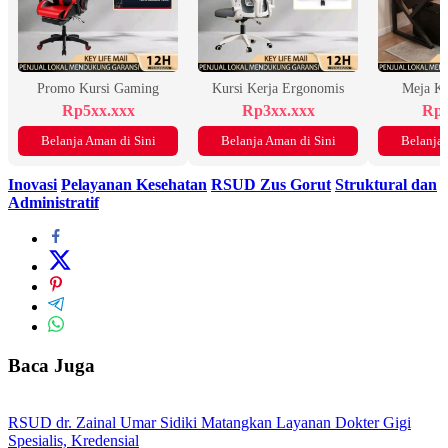
Promo Kursi Gaming
Kursi Kerja Ergonomis
Meja K
Rp5xx.xxx
Rp3xx.xxx
Rp2
Belanja Aman di Sini
Belanja Aman di Sini
Belanja 
Inovasi
Pelayanan Kesehatan
RSUD Zus Gorut
Struktural dan
Administratif
Baca Juga
RSUD dr. Zainal Umar Sidiki Matangkan Layanan Dokter Gigi
Spesialis, Kredensial