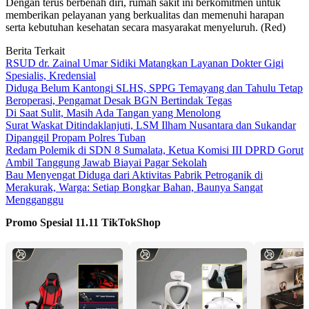
Dengan terus berbenah diri, rumah sakit ini berkomitmen untuk
memberikan pelayanan yang berkualitas dan memenuhi harapan
serta kebutuhan kesehatan secara masyarakat menyeluruh. (Red)
Berita Terkait
RSUD dr. Zainal Umar Sidiki Matangkan Layanan Dokter Gigi
Spesialis, Kredensial
Diduga Belum Kantongi SLHS, SPPG Temayang dan Tahulu Tetap
Beroperasi, Pengamat Desak BGN Bertindak Tegas
Di Saat Sulit, Masih Ada Tangan yang Menolong
Surat Waskat Ditindaklanjuti, LSM Ilham Nusantara dan Sukandar
Dipanggil Propam Polres Tuban
Redam Polemik di SDN 8 Sumalata, Ketua Komisi III DPRD Gorut
Ambil Tanggung Jawab Biayai Pagar Sekolah
Bau Menyengat Diduga dari Aktivitas Pabrik Petroganik di
Merakurak, Warga: Setiap Bongkar Bahan, Baunya Sangat
Mengganggu
Promo Spesial 11.11 TikTokShop