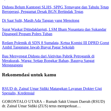
Diduga Belum Kantongi SLHS, SPPG Temayang dan Tahulu Tetap
Beroperasi, Pengamat Desak BGN Bertindak Tegas
Di Saat Sulit, Masih Ada Tangan yang Menolong
Surat Waskat Ditindaklanjuti, LSM Ilham Nusantara dan Sukandar
Dipanggil Propam Polres Tuban
Redam Polemik di SDN 8 Sumalata, Ketua Komisi III DPRD Gorut
Ambil Tanggung Jawab Biayai Pagar Sekolah
Bau Menyengat Diduga dari Aktivitas Pabrik Petroganik di
Merakurak, Warga: Setiap Bongkar Bahan, Baunya Sangat
Mengganggu
Rekomendasi untuk kamu
RSUD dr. Zainal Umar Sidiki Matangkan Layanan Dokter Gigi
Spesialis, Kredensial
GORONTALO UTARA – Rumah Sakit Umum Daerah (RSUD)
dr. Zainal Umar Sidiki (ZUS) terus memperkuat…