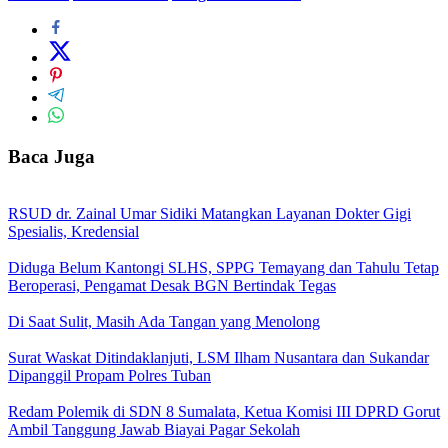
Baca Juga
RSUD dr. Zainal Umar Sidiki Matangkan Layanan Dokter Gigi
Spesialis, Kredensial
Diduga Belum Kantongi SLHS, SPPG Temayang dan Tahulu Tetap
Beroperasi, Pengamat Desak BGN Bertindak Tegas
Di Saat Sulit, Masih Ada Tangan yang Menolong
Surat Waskat Ditindaklanjuti, LSM Ilham Nusantara dan Sukandar
Dipanggil Propam Polres Tuban
Redam Polemik di SDN 8 Sumalata, Ketua Komisi III DPRD Gorut
Ambil Tanggung Jawab Biayai Pagar Sekolah