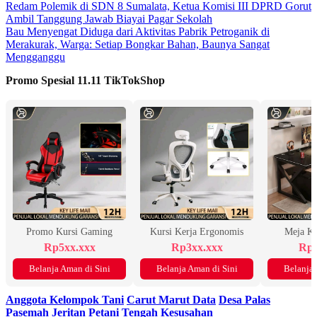
Redam Polemik di SDN 8 Sumalata, Ketua Komisi III DPRD Gorut
Ambil Tanggung Jawab Biayai Pagar Sekolah
Bau Menyengat Diduga dari Aktivitas Pabrik Petroganik di
Merakurak, Warga: Setiap Bongkar Bahan, Baunya Sangat
Mengganggu
Promo Spesial 11.11 TikTokShop
Promo Kursi Gaming
Kursi Kerja Ergonomis
Meja K
Rp5xx.xxx
Rp3xx.xxx
Rp2
Belanja Aman di Sini
Belanja Aman di Sini
Belanja 
Anggota Kelompok Tani
Carut Marut Data
Desa Palas
Pasemah
Jeritan Petani
Tengah Kesusahan