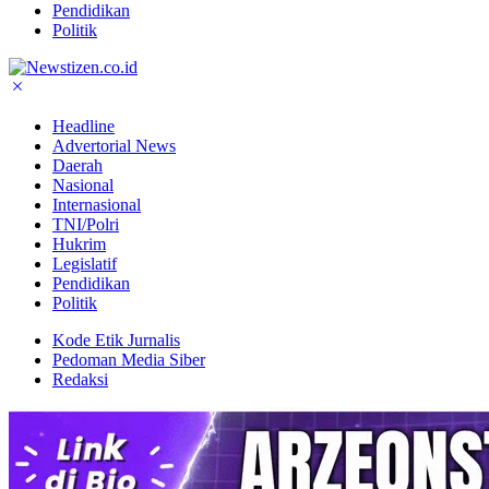
Pendidikan
Politik
Headline
Advertorial News
Daerah
Nasional
Internasional
TNI/Polri
Hukrim
Legislatif
Pendidikan
Politik
Kode Etik Jurnalis
Pedoman Media Siber
Redaksi