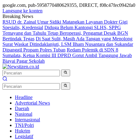
google.com, pub-5958770480629355, DIRECT, f08c47fec0942fa0
Langsung ke konten
Breaking News
RSUD dr. Zainal Umar Sidiki Matangkan Layanan Dokter Gigi
Spesialis, Kredensial
Diduga Belum Kantongi SLHS, SPPG
Temayang dan Tahulu Tetap Beroperasi, Pengamat Desak BGN
Bertindak Tegas
Di Saat Sulit, Masih Ada Tangan yang Menolong
Surat Waskat Ditindaklanjuti, LSM Ilham Nusantara dan Sukandar
Dipanggil Propam Polres Tuban
Redam Polemik di SDN 8
Sumalata, Ketua Komisi III DPRD Gorut Ambil Tanggung Jawab
Biayai Pagar Sekolah
Headline
Advertorial News
Daerah
Nasional
Internasional
TNI/Polri
Hukrim
Legislatif