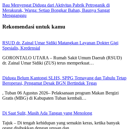
Bau Menyengat Diduga dari Aktivitas Pabrik Petroganik di
Merakurak, Warga: Setiap Bongkar Bahan, Baunya Sangat
Mengganggu
Rekomendasi untuk kamu
RSUD dr. Zainal Umar Sidiki Matangkan Layanan Dokter Gigi
Spesialis, Kredensial
GORONTALO UTARA – Rumah Sakit Umum Daerah (RSUD)
dr. Zainal Umar Sidiki (ZUS) terus memperkuat…
Diduga Belum Kantongi SLHS, SPPG Temayang dan Tahulu Tetap
Beroperasi, Pengamat Desak BGN Bertindak Tegas
, Tuban 06 Agustus 2026– Pelaksanaan program Makan Bergizi
Gratis (MBG) di Kabupaten Tuban kembali…
Di Saat Sulit, Masih Ada Tangan yang Menolong
Tajuk – Di tengah kehidupan yang semakin keras, ketika banyak
orang disibukkan dengan urusan dan…