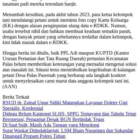
tanaman padi mereka terendam banjir.
Menambah kesulitan, pada akhir tahun 2023, para ketua kelompok
tani mendatangi petani untuk meminta foto copy Kartu Keluarga
(KK) dengan alasan penginputan ulang data e-RDKK. Namun,
usaha tersebut nihil dan bahkan membuat keadaan semakin parah,
dengan banyak petani yang sebelumnya terdaftar dalam kelompok,
kini tidak masuk dalam e-RDKK.
Hingga berita ini ditulis, baik PPL Adi maupun KUPTD (Kantor
Urusan Pertanian dan Tata Ruang Daerah) pertanian Kecamatan
Palas belum memberikan keterangan yang memadai mengenai solusi
atas masalah ini. Situasi terus menimbulkan kegelisahan di kalangan
petani Desa Palas Pasemah yang berharap ada langkah konkret
untuk menyelesaikan carut marut data anggota kelompok tani ini.
(AAN)
Berita Terkait
RSUD dr. Zainal Umar Sidiki Matangkan Layanan Dokter Gigi
Spesialis, Kredensial
Diduga Belum Kantongi SLHS, SPPG Temayang dan Tahulu Tetap
Beroperasi, Pengamat Desak BGN Bertindak Tegas
Di Saat Sulit, Masih Ada Tangan yang Menolong
Surat Waskat Ditindaklanjuti, LSM Ilham Nusantara dan Sukandar
Dipanggil Propam Polres Tuban