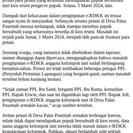
jeritan para petani yang kesulitan mendapatkan pupuk bersubsidi
dari kios resmi pengecer pupuk. Selasa, 5 Maret 2024, lalu.
Dampak dari kekacauan dalam penginputan e-RDKK ini terasa
sangat nyata di masyarakat. Sebanyak seratus petani di Desa Palas
Pasemah merasa terdampak, tidak mampu menebus pupuk
bersubsidi yang seharusnya tersedia di kios resmi. Masalah ini
terjadi pada Jumat, 1 Maret 2024, menjadi titik puncak frustrasi para
petani.
Seorang warga, yang namanya tidak disebutkan dalam laporan,
namun dianggap dapat dipercaya, mengungkapkan bahwa masalah
penginputan e-RDKK anggota kelompok tani sudah berlangsung
bertahun-tahun. Proses ini telah melibatkan beberapa petugas PPL
(Penyuluh Pertanian Lapangan) yang berganti-ganti, namun masalah
tersebut belum kunjung teratasi.
“Sejak zaman PPL Ibu Santi, berganti PPL Ibu Rama, kemudian
PPL Bapak Erwin, dan saat ini digantikan lagi oleh PPL Bapak Adi,
penginputan e-RDKK anggota kelompok tani di Desa Palas
Pasemah semakin kacau,” ucap sumber tersebut.
Jeritan petani di Desa Palas Pasemah semakin terdengar karena,
selain tidak dapat mendapatkan pupuk bersubsidi di kios resmi, data
nama anggota kelompok tani mereka tidak masuk dalam e-RDKK
keanggotaan kelompok. Bahkan, situasi bertambah sulit setelah