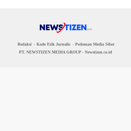
Redaksi
Kode Etik Jurnalis
Pedoman Media Siber
PT. NEWSTIZEN MEDIA GROUP - Newstizen.co.id