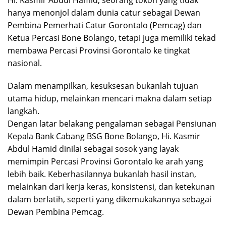
hanya menonjol dalam dunia catur sebagai Dewan
Pembina Pemerhati Catur Gorontalo (Pemcag) dan
Ketua Percasi Bone Bolango, tetapi juga memiliki tekad
membawa Percasi Provinsi Gorontalo ke tingkat
nasional.
Dalam menampilkan, kesuksesan bukanlah tujuan
utama hidup, melainkan mencari makna dalam setiap
langkah.
Dengan latar belakang pengalaman sebagai Pensiunan
Kepala Bank Cabang BSG Bone Bolango, Hi. Kasmir
Abdul Hamid dinilai sebagai sosok yang layak
memimpin Percasi Provinsi Gorontalo ke arah yang
lebih baik. Keberhasilannya bukanlah hasil instan,
melainkan dari kerja keras, konsistensi, dan ketekunan
dalam berlatih, seperti yang dikemukakannya sebagai
Dewan Pembina Pemcag.