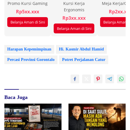
Promo Kursi Gaming
Kursi Kerja
Meja Kerja/G
Ergonomis
Rp5xx.xxx
Rp2xx.xx
Rp3xx.xxx
Belanja Aman di Sini
Belanja Aman di
Belanja Aman di Sini
Harapan Kepemimpinan
Hi. Kasmir Abdul Hamid
Percasi Provinsi Gorontalo
Potret Perjalanan Catur
Baca Juga