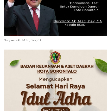
Nuryanto Ak, M.Ec, Dev, CA