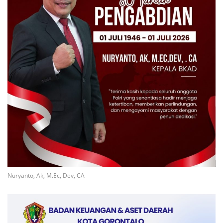
Nuryanto, Ak, M.Ec, Dev, CA