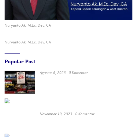
Nuryanto Ak, M.Ec, Dev, CA
Nuryanto Ak, M.Ec, Dev, CA
Popular Post
Agustus 6, 2026
0 Komentar
Diduga Belum Kantongi SLHS, SPPG Temayang
dan Tahulu Tetap Beroperasi, Pengamat Desak
BGN Bertindak Tegas
November 19, 2023
0 Komentar
Satay Western ‘Marlina the Murderer’ to
represent Indonesia at the Oscars