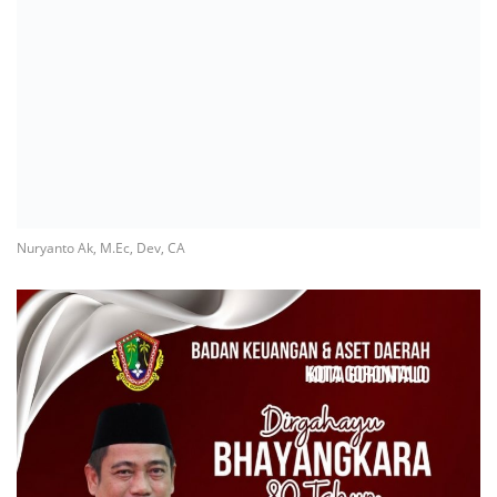
Nuryanto Ak, M.Ec, Dev, CA