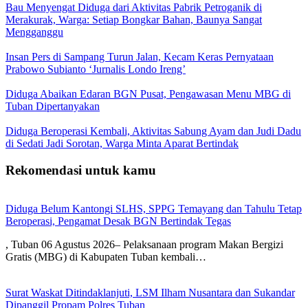
Bau Menyengat Diduga dari Aktivitas Pabrik Petroganik di
Merakurak, Warga: Setiap Bongkar Bahan, Baunya Sangat
Mengganggu
Insan Pers di Sampang Turun Jalan, Kecam Keras Pernyataan
Prabowo Subianto ‘Jurnalis Londo Ireng’
Diduga Abaikan Edaran BGN Pusat, Pengawasan Menu MBG di
Tuban Dipertanyakan
Diduga Beroperasi Kembali, Aktivitas Sabung Ayam dan Judi Dadu
di Sedati Jadi Sorotan, Warga Minta Aparat Bertindak
Rekomendasi untuk kamu
Diduga Belum Kantongi SLHS, SPPG Temayang dan Tahulu Tetap
Beroperasi, Pengamat Desak BGN Bertindak Tegas
, Tuban 06 Agustus 2026– Pelaksanaan program Makan Bergizi
Gratis (MBG) di Kabupaten Tuban kembali…
Surat Waskat Ditindaklanjuti, LSM Ilham Nusantara dan Sukandar
Dipanggil Propam Polres Tuban