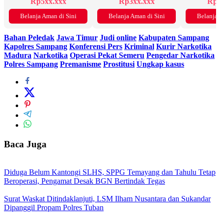
Rp5xx.xxx
Rp3xx.xxx
Rp2
Belanja Aman di Sini
Belanja Aman di Sini
Belanja 
Bahan Peledak
Jawa Timur
Judi online
Kabupaten Sampang
Kapolres Sampang
Konferensi Pers
Kriminal
Kurir Narkotika
Madura
Narkotika
Operasi Pekat Semeru
Pengedar Narkotika
Polres Sampang
Premanisme
Prostitusi
Ungkap kasus
Baca Juga
Diduga Belum Kantongi SLHS, SPPG Temayang dan Tahulu Tetap
Beroperasi, Pengamat Desak BGN Bertindak Tegas
Surat Waskat Ditindaklanjuti, LSM Ilham Nusantara dan Sukandar
Dipanggil Propam Polres Tuban