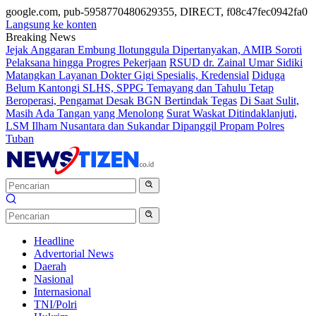
google.com, pub-5958770480629355, DIRECT, f08c47fec0942fa0
Langsung ke konten
Breaking News
Jejak Anggaran Embung Ilotunggula Dipertanyakan, AMIB Soroti
Pelaksana hingga Progres Pekerjaan
RSUD dr. Zainal Umar Sidiki
Matangkan Layanan Dokter Gigi Spesialis, Kredensial
Diduga
Belum Kantongi SLHS, SPPG Temayang dan Tahulu Tetap
Beroperasi, Pengamat Desak BGN Bertindak Tegas
Di Saat Sulit,
Masih Ada Tangan yang Menolong
Surat Waskat Ditindaklanjuti,
LSM Ilham Nusantara dan Sukandar Dipanggil Propam Polres
Tuban
Headline
Advertorial News
Daerah
Nasional
Internasional
TNI/Polri