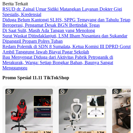
Berita Terkait
RSUD dr. Zainal Umar Sidiki Matangkan Layanan Dokter Gigi
Spesialis, Kredensial
Diduga Belum Kantongi SLHS, SPPG Temayang dan Tahulu Tetap
Beroperasi, Pengamat Desak BGN Bertindak Tegas
Di Saat Sulit, Masih Ada Tangan yang Menolong
Surat Waskat Ditindaklanjuti, LSM Ilham Nusantara dan Sukandar
Dipanggil Propam Polres Tuban
Redam Polemik di SDN 8 Sumalata, Ketua Komisi III DPRD Gorut
Ambil Tanggung Jawab Biayai Pagar Sekolah
Bau Menyengat Diduga dari Aktivitas Pabrik Petroganik di
Merakurak, Warga: Setiap Bongkar Bahan, Baunya Sangat
Mengganggu
Promo Spesial 11.11 TikTokShop