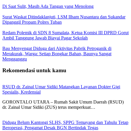
Di Saat Sulit, Masih Ada Tangan yang Menolong
Surat Waskat Ditindaklanjuti, LSM Ilham Nusantara dan Sukandar
Dipanggil Propam Polres Tuban
Redam Polemik di SDN 8 Sumalata, Ketua Komisi III DPRD Gorut
Ambil Tanggung Jawab Biayai Pagar Sekolah
Bau Menyengat Diduga dari Aktivitas Pabrik Petroganik di
Merakurak, Warga: Setiap Bongkar Bahan, Baunya Sangat
Mengganggu
Rekomendasi untuk kamu
RSUD dr. Zainal Umar Sidiki Matangkan Layanan Dokter Gigi
Spesialis, Kredensial
GORONTALO UTARA – Rumah Sakit Umum Daerah (RSUD)
dr. Zainal Umar Sidiki (ZUS) terus memperkuat…
Diduga Belum Kantongi SLHS, SPPG Temayang dan Tahulu Tetap
Beroperasi, Pengamat Desak BGN Bertindak Tegas