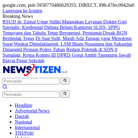
google.com, pub-5958770480629355, DIRECT, f08c47fec0942fa0
Langsung ke konten
Breaking News
RSUD dr. Zainal Umar Sidiki Matangkan Layanan Dokter Gigi
Spesialis, Kredensial
Diduga Belum Kantongi SLHS, SPPG
Temayang dan Tahulu Tetap Beroperasi, Pengamat Desak BGN
Bertindak Tegas
Di Saat Sulit, Masih Ada Tangan yang Menolong
Surat Waskat Ditindaklanjuti, LSM Ilham Nusantara dan Sukandar
Dipanggil Propam Polres Tuban
Redam Polemik di SDN 8
Sumalata, Ketua Komisi III DPRD Gorut Ambil Tanggung Jawab
Biayai Pagar Sekolah
Headline
Advertorial News
Daerah
Nasional
Internasional
TNI/Polri