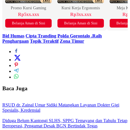
Promo Kursi Gaming
Kursi Kerja Ergonomis
Meja K
Rp5xx.xxx
Rp3xx.xxx
Rp2
Belanja Aman di Sini
Belanja Aman di Sini
Belanja 
Bid Humas
Cipta Tranding
Polda Gorontalo .Raih
Penghargaan
Topik Teraktif
Zona Timur
Baca Juga
RSUD dr. Zainal Umar Sidiki Matangkan Layanan Dokter Gigi
Spesialis, Kredensial
Diduga Belum Kantongi SLHS, SPPG Temayang dan Tahulu Tetap
Beroperasi, Pengamat Desak BGN Bertindak Tegas