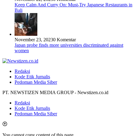
Keep Calm And Curry On: Must-Try Japanese Restaurants in
Bali
November 23, 2023
0 Komentar
Japan probe finds more universities discriminated against
women
Redaksi
Kode Etik Jurnalis
Pedoman Media Siber
PT. NEWSTIZEN MEDIA GROUP - Newstizen.co.id
Redaksi
Kode Etik Jurnalis
Pedoman Media Siber
You cannot copy content of this page