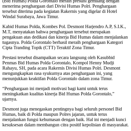
(Bid Humas) Polda Gorontalo meraih prestasi gemilang dengan
menerima penghargaan dari Divisi Humas Polri. Penghargaan
tersebut diterima pada kegiatan Rakernis yang digelar di Hotel
Windal Surabaya, Jawa Timur.
Kabid Humas Polda, Kombes Pol. Desmont Harjendro A.P, S.I.K.,
M.T, menyatakan bahwa penghargaan tersebut merupakan
pengakuan atas dedikasi dan kinerja Bid Humas dalam menjalankan
tugasnya. Polda Gorontalo berhasil meraih penghargaan Kategori
Cipta Tranding Topik (CTT) Teraktif Zona Timur.
Prestasi tersebut disampaikan secara langsung oleh Kasubbid
Penmas Bid Humas Polda Gorontalo, Kompol Henny Mudji
Rahayu, SH, pada acara Rakernis Divisi Humas Polri. Desmont
mengungkapkan rasa syukurnya atas penghargaan ini, yang
menunjukkan keaktifan Polda Gorontalo dalam zona Timur.
“Penghargaan ini menjadi motivasi bagi kami untuk terus
meningkatkan kualitas kinerja Bid Humas Polda Gorontalo,”
ujarnya.
Desmont juga menegaskan pentingnya bagi seluruh personel Bid
Humas, baik di Polda maupun Polres jajaran, untuk terus
menjalankan fungsi kehumasan dengan baik. Hal ini menjadi kunci
kesuksesan dalam membangun citra positif kepolisian di masyarakat.