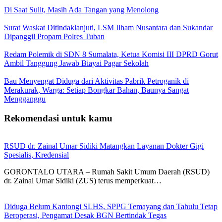
Di Saat Sulit, Masih Ada Tangan yang Menolong
Surat Waskat Ditindaklanjuti, LSM Ilham Nusantara dan Sukandar
Dipanggil Propam Polres Tuban
Redam Polemik di SDN 8 Sumalata, Ketua Komisi III DPRD Gorut
Ambil Tanggung Jawab Biayai Pagar Sekolah
Bau Menyengat Diduga dari Aktivitas Pabrik Petroganik di
Merakurak, Warga: Setiap Bongkar Bahan, Baunya Sangat
Mengganggu
Rekomendasi untuk kamu
RSUD dr. Zainal Umar Sidiki Matangkan Layanan Dokter Gigi
Spesialis, Kredensial
GORONTALO UTARA – Rumah Sakit Umum Daerah (RSUD)
dr. Zainal Umar Sidiki (ZUS) terus memperkuat…
Diduga Belum Kantongi SLHS, SPPG Temayang dan Tahulu Tetap
Beroperasi, Pengamat Desak BGN Bertindak Tegas