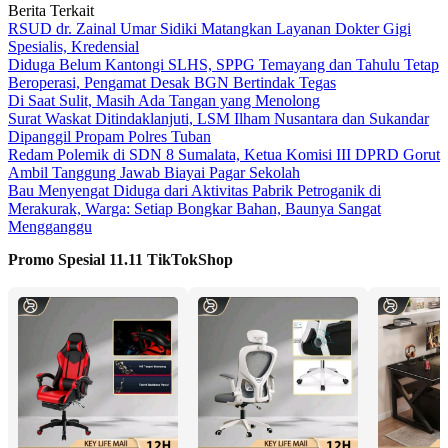
Berita Terkait
RSUD dr. Zainal Umar Sidiki Matangkan Layanan Dokter Gigi
Spesialis, Kredensial
Diduga Belum Kantongi SLHS, SPPG Temayang dan Tahulu Tetap
Beroperasi, Pengamat Desak BGN Bertindak Tegas
Di Saat Sulit, Masih Ada Tangan yang Menolong
Surat Waskat Ditindaklanjuti, LSM Ilham Nusantara dan Sukandar
Dipanggil Propam Polres Tuban
Redam Polemik di SDN 8 Sumalata, Ketua Komisi III DPRD Gorut
Ambil Tanggung Jawab Biayai Pagar Sekolah
Bau Menyengat Diduga dari Aktivitas Pabrik Petroganik di
Merakurak, Warga: Setiap Bongkar Bahan, Baunya Sangat
Mengganggu
Promo Spesial 11.11 TikTokShop