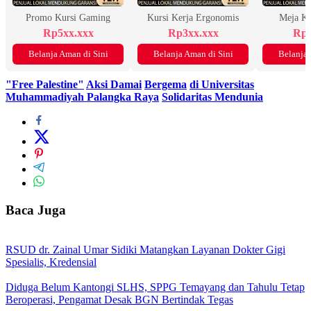
Promo Kursi Gaming
Kursi Kerja Ergonomis
Meja K
Rp5xx.xxx
Rp3xx.xxx
Rp2
Belanja Aman di Sini
Belanja Aman di Sini
Belanja 
"Free Palestine"
Aksi Damai
Bergema
di Universitas
Muhammadiyah Palangka Raya
Solidaritas Mendunia
Baca Juga
RSUD dr. Zainal Umar Sidiki Matangkan Layanan Dokter Gigi
Spesialis, Kredensial
Diduga Belum Kantongi SLHS, SPPG Temayang dan Tahulu Tetap
Beroperasi, Pengamat Desak BGN Bertindak Tegas