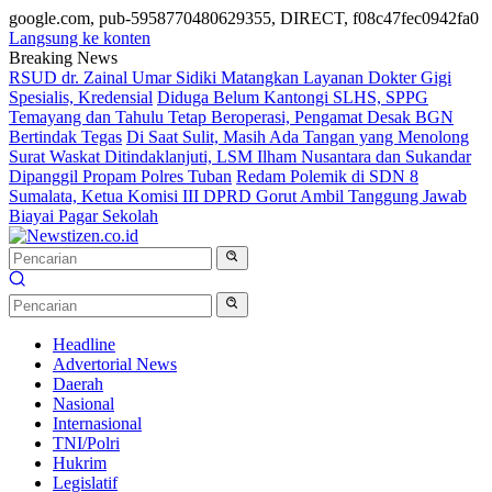
google.com, pub-5958770480629355, DIRECT, f08c47fec0942fa0
Langsung ke konten
Breaking News
RSUD dr. Zainal Umar Sidiki Matangkan Layanan Dokter Gigi
Spesialis, Kredensial
Diduga Belum Kantongi SLHS, SPPG
Temayang dan Tahulu Tetap Beroperasi, Pengamat Desak BGN
Bertindak Tegas
Di Saat Sulit, Masih Ada Tangan yang Menolong
Surat Waskat Ditindaklanjuti, LSM Ilham Nusantara dan Sukandar
Dipanggil Propam Polres Tuban
Redam Polemik di SDN 8
Sumalata, Ketua Komisi III DPRD Gorut Ambil Tanggung Jawab
Biayai Pagar Sekolah
Headline
Advertorial News
Daerah
Nasional
Internasional
TNI/Polri
Hukrim
Legislatif