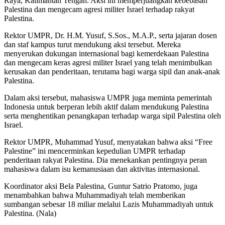
Raya, Kalimantan Tengah. Aksi ini memperjuangkan kebebasan
Palestina dan mengecam agresi militer Israel terhadap rakyat
Palestina.
Rektor UMPR, Dr. H.M. Yusuf, S.Sos., M.Α.Ρ., serta jajaran dosen
dan staf kampus turut mendukung aksi tersebut. Mereka
menyerukan dukungan internasional bagi kemerdekaan Palestina
dan mengecam keras agresi militer Israel yang telah menimbulkan
kerusakan dan penderitaan, terutama bagi warga sipil dan anak-anak
Palestina.
Dalam aksi tersebut, mahasiswa UMPR juga meminta pemerintah
Indonesia untuk berperan lebih aktif dalam mendukung Palestina
serta menghentikan penangkapan terhadap warga sipil Palestina oleh
Israel.
Rektor UMPR, Muhammad Yusuf, menyatakan bahwa aksi “Free
Palestine” ini mencerminkan kepedulian UMPR terhadap
penderitaan rakyat Palestina. Dia menekankan pentingnya peran
mahasiswa dalam isu kemanusiaan dan aktivitas internasional.
Koordinator aksi Bela Palestina, Guntur Satrio Pratomo, juga
menambahkan bahwa Muhammadiyah telah memberikan
sumbangan sebesar 18 miliar melalui Lazis Muhammadiyah untuk
Palestina. (Nala)