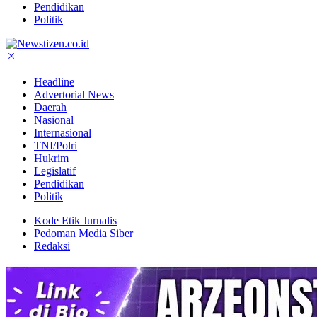
Pendidikan
Politik
Headline
Advertorial News
Daerah
Nasional
Internasional
TNI/Polri
Hukrim
Legislatif
Pendidikan
Politik
Kode Etik Jurnalis
Pedoman Media Siber
Redaksi