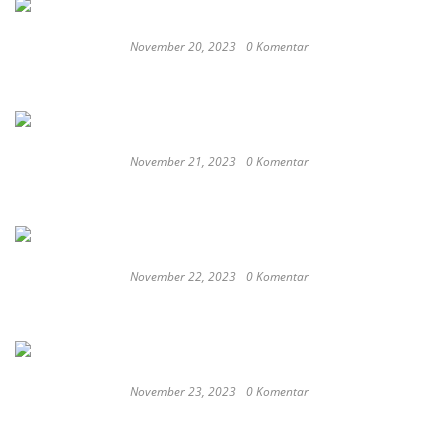
November 20, 2023
0 Komentar
These Delicious Balinese Street Foods You need To
Try Right Now
November 21, 2023
0 Komentar
Romantic or Casual, Top 5 Restaurants to
Celebrate New Year in Bali
November 22, 2023
0 Komentar
Keep Calm And Curry On: Must-Try Japanese
Restaurants in Bali
November 23, 2023
0 Komentar
Japan probe finds more universities
discriminated against women