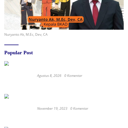
Nuryanto Ak, M.Ec, Dev, CA
Popular Post
Agustus 8, 2026
0 Komentar
Jejak Anggaran Embung Ilotunggula
Dipertanyakan, AMIB Soroti Pelaksana hingga
Progres Pekerjaan
November 19, 2023
0 Komentar
Satay Western ‘Marlina the Murderer’ to
represent Indonesia at the Oscars