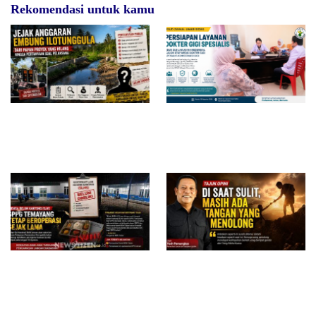
Rekomendasi untuk kamu
Jejak Anggaran Embung
RSUD dr. Zainal Umar Sidiki
Ilotunggula Dipertanyakan,
Matangkan Layanan Dokter
AMIB Soroti Pelaksana hingga
Gigi Spesialis, Kredensial
Progres Pekerjaan
Diduga Belum Kantongi SLHS,
Di Saat Sulit, Masih Ada
SPPG Temayang dan Tahulu
Tangan yang Menolong
Tetap Beroperasi, Pengamat
Desak BGN Bertindak Tegas