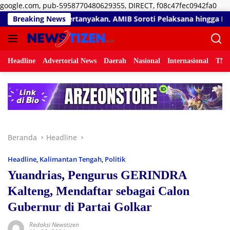
Lan
google.com, pub-5958770480629355, DIRECT, f08c47fec0942fa0
ke
n, AMIB Soroti Pelaksana hingga Progres Pekerjaan
Breaking News
RSUD
kon
Headline
Advertorial News
Daerah
Nasional
Internasional
TNI/
Beranda
Headline
Headline
,
Kalimantan Tengah
,
Politik
Yuandrias, Pengurus GERINDRA
Kalteng, Mendaftar sebagai Calon
Gubernur di Partai Golkar
Redaksi Newstizen