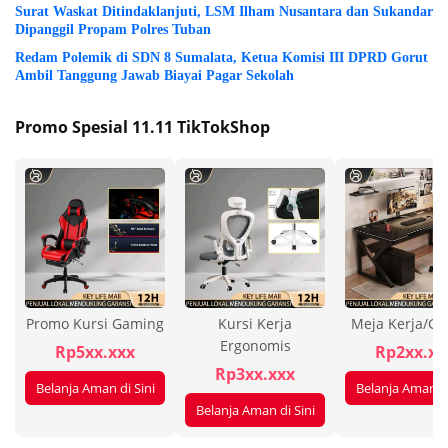
Surat Waskat Ditindaklanjuti, LSM Ilham Nusantara dan Sukandar
Dipanggil Propam Polres Tuban
Redam Polemik di SDN 8 Sumalata, Ketua Komisi III DPRD Gorut
Ambil Tanggung Jawab Biayai Pagar Sekolah
Promo Spesial 11.11 TikTokShop
Promo Kursi Gaming
Kursi Kerja
Meja Kerja/G
Ergonomis
Rp5xx.xxx
Rp2xx.xx
Rp3xx.xxx
Belanja Aman di Sini
Belanja Aman di
Belanja Aman di Sini