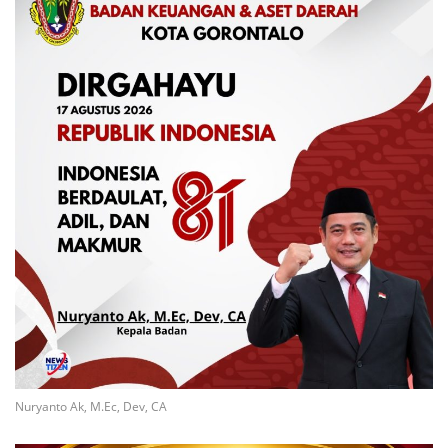
Nuryanto Ak, M.Ec, Dev, CA