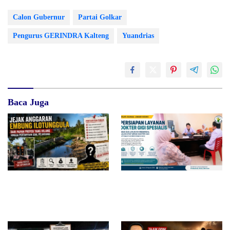
Calon Gubernur
Partai Golkar
Pengurus GERINDRA Kalteng
Yuandrias
Baca Juga
Jejak Anggaran Embung
RSUD dr. Zainal Umar Sidiki
Ilotunggula Dipertanyakan,
Matangkan Layanan Dokter
AMIB Soroti Pelaksana hingga
Gigi Spesialis, Kredensial
Progres Pekerjaan