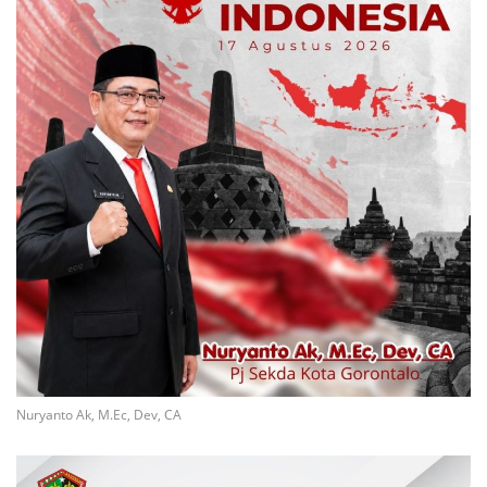
Nuryanto Ak, M.Ec, Dev, CA