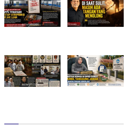
Diduga Belum Kantongi SLHS,
Di Saat Sulit, Masih Ada
SPPG Temayang dan Tahulu
Tangan yang Menolong
Tetap Beroperasi, Pengamat
Desak BGN Bertindak Tegas
Surat Waskat Ditindaklanjuti,
Redam Polemik di SDN 8
LSM Ilham Nusantara dan
Sumalata, Ketua Komisi III
Sukandar Dipanggil Propam
DPRD Gorut Ambil Tanggung
Polres Tuban
Jawab Biayai Pagar Sekolah