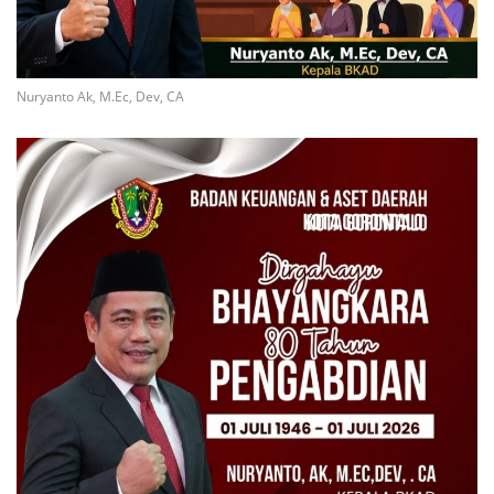
Nuryanto Ak, M.Ec, Dev, CA