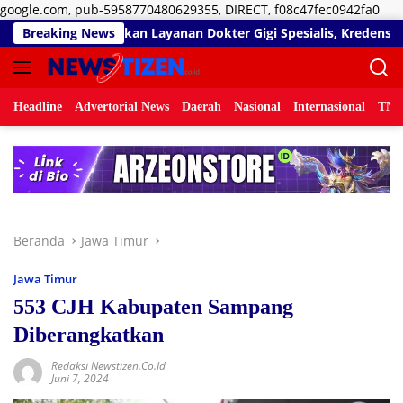
Lan
google.com, pub-5958770480629355, DIRECT, f08c47fec0942fa0
ke
diki Matangkan Layanan Dokter Gigi Spesialis, Kredensial
Breaking News
kon
Headline
Advertorial News
Daerah
Nasional
Internasional
TNI/
Beranda
Jawa Timur
Jawa Timur
553 CJH Kabupaten Sampang
Diberangkatkan
Redaksi Newstizen.co.id
Juni 7, 2024