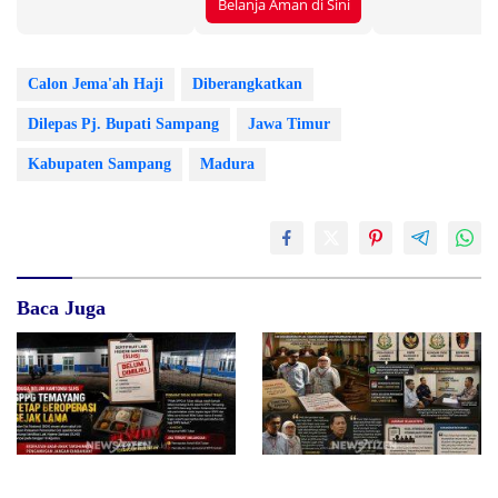
Belanja Aman di Sini
Calon Jema'ah Haji
Diberangkatkan
Dilepas Pj. Bupati Sampang
Jawa Timur
Kabupaten Sampang
Madura
Baca Juga
Diduga Belum Kantongi SLHS,
Surat Waskat Ditindaklanjuti,
SPPG Temayang dan Tahulu
LSM Ilham Nusantara dan