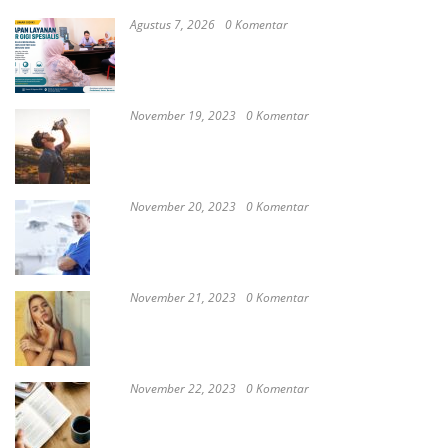
Agustus 7, 2026
0 Komentar
RSUD dr. Zainal Umar Sidiki Matangkan
Layanan Dokter Gigi Spesialis, Kredensial
November 19, 2023
0 Komentar
Satay Western ‘Marlina the Murderer’ to
represent Indonesia at the Oscars
November 20, 2023
0 Komentar
These Delicious Balinese Street Foods You need To
Try Right Now
November 21, 2023
0 Komentar
Romantic or Casual, Top 5 Restaurants to
Celebrate New Year in Bali
November 22, 2023
0 Komentar
Keep Calm And Curry On: Must-Try Japanese
Restaurants in Bali