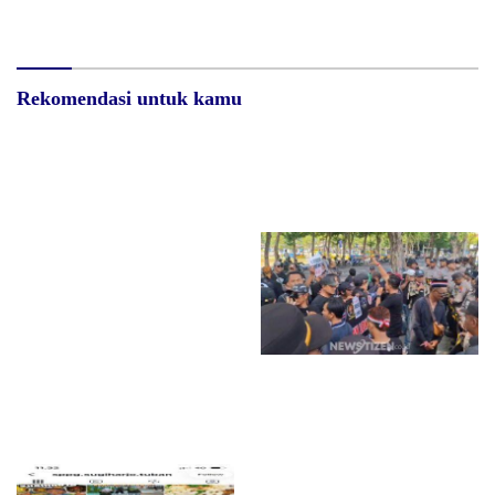
Rekomendasi untuk kamu
Diduga Belum Kantongi SLHS,
Surat Waskat Ditindaklanjuti,
SPPG Temayang dan Tahulu
LSM Ilham Nusantara dan
Tetap Beroperasi, Pengamat
Sukandar Dipanggil Propam
Desak BGN Bertindak Tegas
Polres Tuban
Bau Menyengat Diduga dari
Aktivitas Pabrik Petroganik di
Merakurak, Warga: Setiap
Bongkar Bahan, Baunya Sangat
Mengganggu
Insan Pers di Sampang Turun
Jalan, Kecam Keras Pernyataan
Prabowo Subianto ‘Jurnalis
Londo Ireng’
Diduga Beroperasi Kembali,