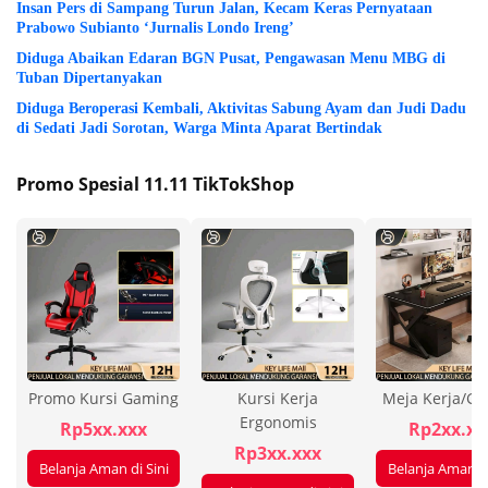
Insan Pers di Sampang Turun Jalan, Kecam Keras Pernyataan
Prabowo Subianto ‘Jurnalis Londo Ireng’
Diduga Abaikan Edaran BGN Pusat, Pengawasan Menu MBG di
Tuban Dipertanyakan
Diduga Beroperasi Kembali, Aktivitas Sabung Ayam dan Judi Dadu
di Sedati Jadi Sorotan, Warga Minta Aparat Bertindak
Promo Spesial 11.11 TikTokShop
Promo Kursi Gaming
Kursi Kerja
Meja Kerja/G
Ergonomis
Rp5xx.xxx
Rp2xx.xx
Rp3xx.xxx
Belanja Aman di Sini
Belanja Aman di