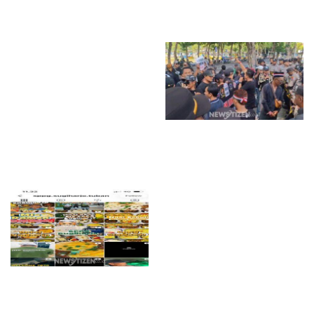
Tetap Beroperasi, Pengamat
Sukandar Dipanggil Propam
Desak BGN Bertindak Tegas
Polres Tuban
Bau Menyengat Diduga dari
Aktivitas Pabrik Petroganik di
Merakurak, Warga: Setiap
Bongkar Bahan, Baunya Sangat
Mengganggu
Insan Pers di Sampang Turun
Jalan, Kecam Keras Pernyataan
Prabowo Subianto ‘Jurnalis
Londo Ireng’
Diduga Beroperasi Kembali,
Aktivitas Sabung Ayam dan
Judi Dadu di Sedati Jadi
Sorotan, Warga Minta Aparat
Bertindak
Diduga Abaikan Edaran BGN
Pusat, Pengawasan Menu MBG
di Tuban Dipertanyakan