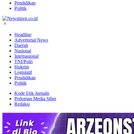
Pendidikan
Politik
Headline
Advertorial News
Daerah
Nasional
Internasional
TNI/Polri
Hukrim
Legislatif
Pendidikan
Politik
Kode Etik Jurnalis
Pedoman Media Siber
Redaksi