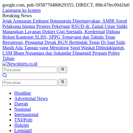
google.com, pub-5958770480629355, DIRECT, f08c47fec0942fa0
Langsung ke konten
Breaking News
Jejak Anggaran Embung Ilotunggula Dipertanyakan, AMIB Soroti
Pelaksana hingga Progres Pekerjaan
RSUD dr. Zainal Umar Sidiki
Matangkan Layanan Dokter Gigi Spesialis, Kredensial
Diduga
Belum Kantongi SLHS, SPPG Temayang dan Tahulu Tetap
Beroperasi, Pengamat Desak BGN Bertindak Tegas
Di Saat Sulit,
Masih Ada Tangan yang Menolong
Surat Waskat Ditindaklanjuti,
LSM Ilham Nusantara dan Sukandar Dipanggil Propam Polres
Tuban
Headline
Advertorial News
Daerah
Nasional
Internasional
TNI/Polri
Hukrim
Legislatif