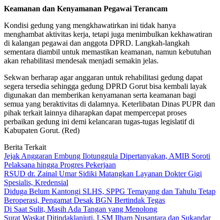
Keamanan dan Kenyamanan Pegawai Terancam
Kondisi gedung yang mengkhawatirkan ini tidak hanya
menghambat aktivitas kerja, tetapi juga menimbulkan kekhawatiran
di kalangan pegawai dan anggota DPRD. Langkah-langkah
sementara diambil untuk memastikan keamanan, namun kebutuhan
akan rehabilitasi mendesak menjadi semakin jelas.
Sekwan berharap agar anggaran untuk rehabilitasi gedung dapat
segera tersedia sehingga gedung DPRD Gorut bisa kembali layak
digunakan dan memberikan kenyamanan serta keamanan bagi
semua yang beraktivitas di dalamnya. Keterlibatan Dinas PUPR dan
pihak terkait lainnya diharapkan dapat mempercepat proses
perbaikan gedung ini demi kelancaran tugas-tugas legislatif di
Kabupaten Gorut. (Red)
Berita Terkait
Jejak Anggaran Embung Ilotunggula Dipertanyakan, AMIB Soroti
Pelaksana hingga Progres Pekerjaan
RSUD dr. Zainal Umar Sidiki Matangkan Layanan Dokter Gigi
Spesialis, Kredensial
Diduga Belum Kantongi SLHS, SPPG Temayang dan Tahulu Tetap
Beroperasi, Pengamat Desak BGN Bertindak Tegas
Di Saat Sulit, Masih Ada Tangan yang Menolong
Surat Waskat Ditindaklanjuti, LSM Ilham Nusantara dan Sukandar