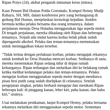
Ripan Poiyo (24), akibat pengaruh minuman keras (miras).
Kaur Penum Bid Humas Polda Gorontalo, Kompol Henny Mudji
Rahayu, SH, MH, dalam konferensi pers yang berlangsung di
gedung Bid Humas, menjelaskan kronologi kejadian. Insiden
bermula ketika pelaku bersama dua orang temannya, dalam
perjalanan menuju Desa Hutadaa menggunakan tiga sepeda motor.
Di tengah perjalanan, mereka dihadang oleh Ripan dan beberapa
temannya. Terjadi adu mulut karena kedua belah pihak sudah
dipengaruhi alkohol. Pelaku dan teman-temannya memutuskan
untuk meninggalkan lokasi tersebut.
“Tidak terima dengan perlakuan korban, pelaku mengajak rekannya
untuk kembali ke Desa Hutadaa mencari korban. Setibanya di sana,
mereka menemukan Ripan sedang tidur di depan rumah
keluarganya. Ripan terbangun dan melarikan diri ke belakang rumah
ketika melihat kedatangan pelaku dan teman-temannya. Pelaku
mengejar korban menggunakan sepeda motor dengan membawa
pisau besi putih yang sudah diselipkan di celananya. Setelah
pengejaran singkat, pelaku berhasil mengejar dan menikam Ripan
beberapa kali: di pinggang kanan, leher kiri, paha kanan, dan bahu
kiri,” urainya.
Usai melakukan penikaman, lanjut Kompol Henny, pelaku bersama
rekannya melarikan diri menggunakan sepeda motor. Sementara