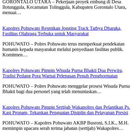
GORONTALO UTARA – Pekerjaan proyek embung di Desa
Ilotunggula, Kecamatan Tolinggula, Kabupaten Gorontalo Utara,
menuai…
Kapolres Pohuwato Resmikan Jogging Track Tathya Dharaka,
Fasilitas Olahraga Terbuka untuk Masyarakat
POHUWATO – Polres Pohuwato terus memperkuat pendekatan
humanis kepada masyarakat melalui penyediaan fasilitas publik.
Komitmen…
Kapolres Pohuwato Pimpin Wisuda Purna Bhakti Dua Perwira,
Tradisi Pedang Pora Warnai Pelepasan Penuh Penghormatan
POHUWATO – Polres Pohuwato menggelar prosesi Wisuda Purna
Bhakti bagi dua personel yang telah menuntaskan…
Kapolres Pohuwato Pimpin Sertijab Wakapolres dan Pelantikan Ps.
Kasi Propam, Tekankan Penguatan Disiplin dan Pelayanan Presisi
POHUWATO – Kapolres Pohuwato AKBP Busroni, S.I.K., M.H.
memimpin upacara serah terima jabatan (sertijab) Wakapolres…