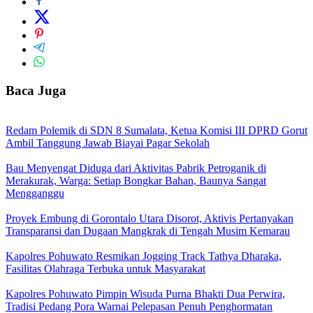
Baca Juga
Redam Polemik di SDN 8 Sumalata, Ketua Komisi III DPRD Gorut
Ambil Tanggung Jawab Biayai Pagar Sekolah
Bau Menyengat Diduga dari Aktivitas Pabrik Petroganik di
Merakurak, Warga: Setiap Bongkar Bahan, Baunya Sangat
Mengganggu
Proyek Embung di Gorontalo Utara Disorot, Aktivis Pertanyakan
Transparansi dan Dugaan Mangkrak di Tengah Musim Kemarau
Kapolres Pohuwato Resmikan Jogging Track Tathya Dharaka,
Fasilitas Olahraga Terbuka untuk Masyarakat
Kapolres Pohuwato Pimpin Wisuda Purna Bhakti Dua Perwira,
Tradisi Pedang Pora Warnai Pelepasan Penuh Penghormatan