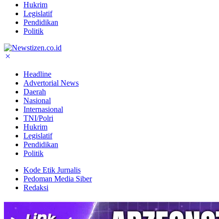
Hukrim
Legislatif
Pendidikan
Politik
Headline
Advertorial News
Daerah
Nasional
Internasional
TNI/Polri
Hukrim
Legislatif
Pendidikan
Politik
Kode Etik Jurnalis
Pedoman Media Siber
Redaksi