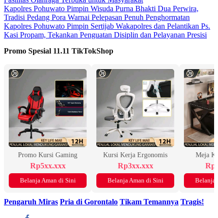
Kapolres Pohuwato Pimpin Wisuda Purna Bhakti Dua Perwira,
Tradisi Pedang Pora Warnai Pelepasan Penuh Penghormatan
Kapolres Pohuwato Pimpin Sertijab Wakapolres dan Pelantikan Ps.
Kasi Propam, Tekankan Penguatan Disiplin dan Pelayanan Presisi
Promo Spesial 11.11 TikTokShop
Promo Kursi Gaming
Kursi Kerja Ergonomis
Meja K
Rp5xx.xxx
Rp3xx.xxx
Rp2
Belanja Aman di Sini
Belanja Aman di Sini
Belanja 
Pengaruh Miras
Pria di Gorontalo
Tikam Temannya
Tragis!