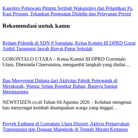
Kapolres Pohuwato Pimpin Sertijab Wakapolres dan Pelantikan Ps.
Kasi Propam, Tekankan Penguatan Disiplin dan Pelayanan Presisi
Rekomendasi untuk kamu
Redam Polemik di SDN 8 Sumalata, Ketua Komisi III DPRD Gorut
Ambil Tanggung Jawab Biayai Pagar Sekolah
GORONTALO UTARA – Ketua Komisi III DPRD Gorontalo
Utara, Dheninda Chaerunnisa, mengambil langkah yang dinilai…
Bau Menyengat Diduga dari Aktivitas Pabrik Petroganik di
Merakurak, Warga: Setiap Bongkar Bahan, Baunya Sangat
Mengganggu
NEWSTIZEN.co.id Tuban 04 Agustus 2026 – Keluhan mengenai
bau menyengat kembali disampaikan warga yang tinggal…
Proyek Embung di Gorontalo Utara Disorot, Aktivis Pertanyakan
Transparansi dan Dugaan Mangkrak di Tengah Musim Kemarau