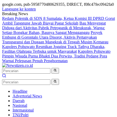
google.com, pub-5958770480629355, DIRECT, f08c47fec0942fa0
Langsung ke konten
Breaking News
Redam Polemik di SDN 8 Sumalata, Ketua Komisi III DPRD Gorut
Ambil Tanggung Jawab Biayai Pagar Sekolah
Bau Menyengat
Diduga dari Aktivitas Pabrik Petroganik di Merakurak, Warga:
Setiap Bongkar Bahan, Baunya Sangat Mengganggu
Proyek
Embung di Gorontalo Utara Disorot, Aktivis Pertanyakan
Transparansi dan Dugaan Mangkrak di Tengah Musim Kemarau
Kapolres Pohuwato Resmikan Jogging Track Tathya Dharaka,
Fasilitas Olahraga Terbuka untuk Masyarakat
Kapolres Pohuwato
Pimpin Wisuda Purna Bhakti Dua Perwira, Tradisi Pedang Pora
Warnai Pelepasan Penuh Penghormatan
Headline
Advertorial News
Daerah
Nasional
Internasional
TNI/Polri