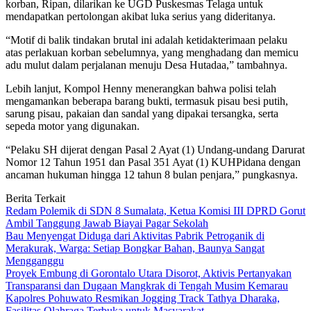
korban, Ripan, dilarikan ke UGD Puskesmas Telaga untuk
mendapatkan pertolongan akibat luka serius yang dideritanya.
“Motif di balik tindakan brutal ini adalah ketidakterimaan pelaku
atas perlakuan korban sebelumnya, yang menghadang dan memicu
adu mulut dalam perjalanan menuju Desa Hutadaa,” tambahnya.
Lebih lanjut, Kompol Henny menerangkan bahwa polisi telah
mengamankan beberapa barang bukti, termasuk pisau besi putih,
sarung pisau, pakaian dan sandal yang dipakai tersangka, serta
sepeda motor yang digunakan.
“Pelaku SH dijerat dengan Pasal 2 Ayat (1) Undang-undang Darurat
Nomor 12 Tahun 1951 dan Pasal 351 Ayat (1) KUHPidana dengan
ancaman hukuman hingga 12 tahun 8 bulan penjara,” pungkasnya.
Berita Terkait
Redam Polemik di SDN 8 Sumalata, Ketua Komisi III DPRD Gorut
Ambil Tanggung Jawab Biayai Pagar Sekolah
Bau Menyengat Diduga dari Aktivitas Pabrik Petroganik di
Merakurak, Warga: Setiap Bongkar Bahan, Baunya Sangat
Mengganggu
Proyek Embung di Gorontalo Utara Disorot, Aktivis Pertanyakan
Transparansi dan Dugaan Mangkrak di Tengah Musim Kemarau
Kapolres Pohuwato Resmikan Jogging Track Tathya Dharaka,
Fasilitas Olahraga Terbuka untuk Masyarakat