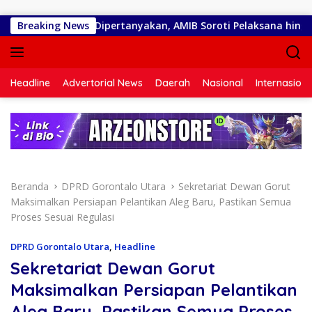
Langsung ke konten
g Ilotunggula Dipertanyakan, AMIB Soroti Pelaksana hingga Pr
Breaking News
Headline
Advertorial News
Daerah
Nasional
Internasiona
Beranda
DPRD Gorontalo Utara
Sekretariat Dewan Gorut
Maksimalkan Persiapan Pelantikan Aleg Baru, Pastikan Semua
Proses Sesuai Regulasi
DPRD Gorontalo Utara
,
Headline
Sekretariat Dewan Gorut
Maksimalkan Persiapan Pelantikan
Aleg Baru, Pastikan Semua Proses