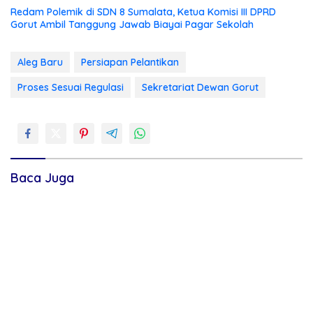
Redam Polemik di SDN 8 Sumalata, Ketua Komisi III DPRD
Gorut Ambil Tanggung Jawab Biayai Pagar Sekolah
Aleg Baru
Persiapan Pelantikan
Proses Sesuai Regulasi
Sekretariat Dewan Gorut
Baca Juga
Jejak Anggaran Embung
RSUD dr. Zainal Umar Sidiki
Ilotunggula Dipertanyakan,
Matangkan Layanan Dokter
AMIB Soroti Pelaksana
Gigi Spesialis, Kredensial