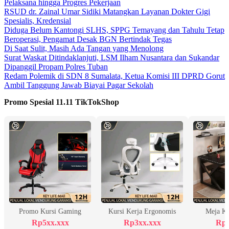
Pelaksana hingga Progres Pekerjaan
RSUD dr. Zainal Umar Sidiki Matangkan Layanan Dokter Gigi
Spesialis, Kredensial
Diduga Belum Kantongi SLHS, SPPG Temayang dan Tahulu Tetap
Beroperasi, Pengamat Desak BGN Bertindak Tegas
Di Saat Sulit, Masih Ada Tangan yang Menolong
Surat Waskat Ditindaklanjuti, LSM Ilham Nusantara dan Sukandar
Dipanggil Propam Polres Tuban
Redam Polemik di SDN 8 Sumalata, Ketua Komisi III DPRD Gorut
Ambil Tanggung Jawab Biayai Pagar Sekolah
Promo Spesial 11.11 TikTokShop
Promo Kursi Gaming
Kursi Kerja Ergonomis
Meja K
Rp5xx.xxx
Rp3xx.xxx
Rp2