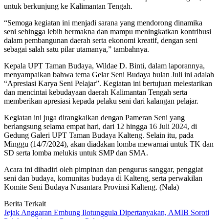
untuk berkunjung ke Kalimantan Tengah.
“Semoga kegiatan ini menjadi sarana yang mendorong dinamika
seni sehingga lebih bermakna dan mampu meningkatkan kontribusi
dalam pembangunan daerah serta ekonomi kreatif, dengan seni
sebagai salah satu pilar utamanya,” tambahnya.
Kepala UPT Taman Budaya, Wildae D. Binti, dalam laporannya,
menyampaikan bahwa tema Gelar Seni Budaya bulan Juli ini adalah
“Apresiasi Karya Seni Pelajar”. Kegiatan ini bertujuan melestarikan
dan mencintai kebudayaan daerah Kalimantan Tengah serta
memberikan apresiasi kepada pelaku seni dari kalangan pelajar.
Kegiatan ini juga dirangkaikan dengan Pameran Seni yang
berlangsung selama empat hari, dari 12 hingga 16 Juli 2024, di
Gedung Galeri UPT Taman Budaya Kalteng. Selain itu, pada
Minggu (14/7/2024), akan diadakan lomba mewarnai untuk TK dan
SD serta lomba melukis untuk SMP dan SMA.
Acara ini dihadiri oleh pimpinan dan pengurus sanggar, penggiat
seni dan budaya, komunitas budaya di Kalteng, serta perwakilan
Komite Seni Budaya Nusantara Provinsi Kalteng. (Nala)
Berita Terkait
Jejak Anggaran Embung Ilotunggula Dipertanyakan, AMIB Soroti