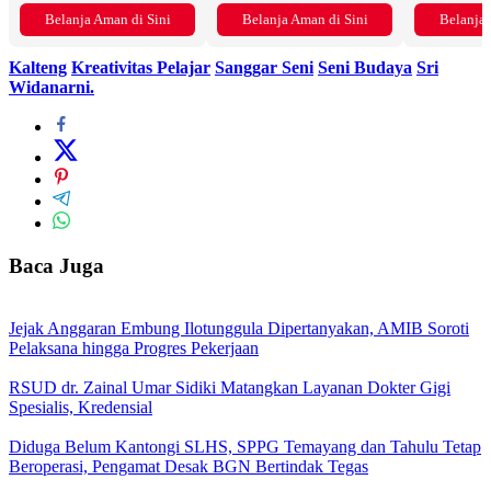
Belanja Aman di Sini
Belanja Aman di Sini
Belanja 
Kalteng
Kreativitas Pelajar
Sanggar Seni
Seni Budaya
Sri
Widanarni.
Baca Juga
Jejak Anggaran Embung Ilotunggula Dipertanyakan, AMIB Soroti
Pelaksana hingga Progres Pekerjaan
RSUD dr. Zainal Umar Sidiki Matangkan Layanan Dokter Gigi
Spesialis, Kredensial
Diduga Belum Kantongi SLHS, SPPG Temayang dan Tahulu Tetap
Beroperasi, Pengamat Desak BGN Bertindak Tegas