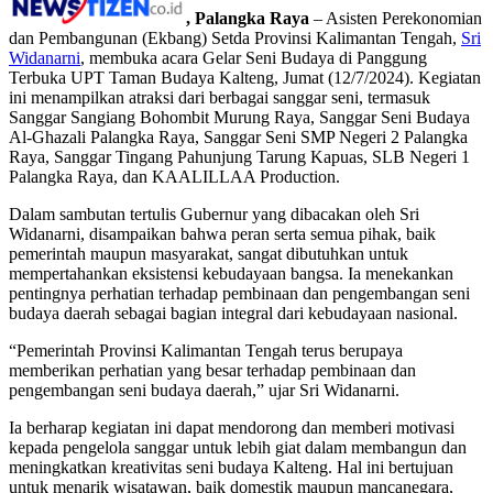
, Palangka Raya
– Asisten Perekonomian
dan Pembangunan (Ekbang) Setda Provinsi Kalimantan Tengah,
Sri
Widanarni
, membuka acara Gelar Seni Budaya di Panggung
Terbuka UPT Taman Budaya Kalteng, Jumat (12/7/2024). Kegiatan
ini menampilkan atraksi dari berbagai sanggar seni, termasuk
Sanggar Sangiang Bohombit Murung Raya, Sanggar Seni Budaya
Al-Ghazali Palangka Raya, Sanggar Seni SMP Negeri 2 Palangka
Raya, Sanggar Tingang Pahunjung Tarung Kapuas, SLB Negeri 1
Palangka Raya, dan KAALILLAA Production.
Dalam sambutan tertulis Gubernur yang dibacakan oleh Sri
Widanarni, disampaikan bahwa peran serta semua pihak, baik
pemerintah maupun masyarakat, sangat dibutuhkan untuk
mempertahankan eksistensi kebudayaan bangsa. Ia menekankan
pentingnya perhatian terhadap pembinaan dan pengembangan seni
budaya daerah sebagai bagian integral dari kebudayaan nasional.
“Pemerintah Provinsi Kalimantan Tengah terus berupaya
memberikan perhatian yang besar terhadap pembinaan dan
pengembangan seni budaya daerah,” ujar Sri Widanarni.
Ia berharap kegiatan ini dapat mendorong dan memberi motivasi
kepada pengelola sanggar untuk lebih giat dalam membangun dan
meningkatkan kreativitas seni budaya Kalteng. Hal ini bertujuan
untuk menarik wisatawan, baik domestik maupun mancanegara,