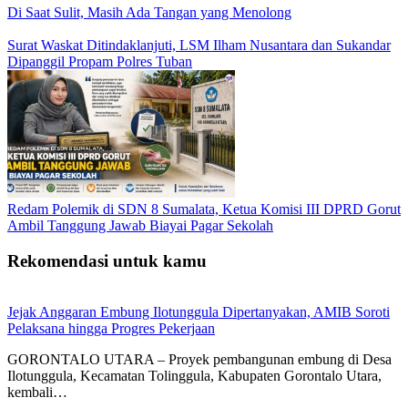
Di Saat Sulit, Masih Ada Tangan yang Menolong
Surat Waskat Ditindaklanjuti, LSM Ilham Nusantara dan Sukandar
Dipanggil Propam Polres Tuban
Redam Polemik di SDN 8 Sumalata, Ketua Komisi III DPRD Gorut
Ambil Tanggung Jawab Biayai Pagar Sekolah
Rekomendasi untuk kamu
Jejak Anggaran Embung Ilotunggula Dipertanyakan, AMIB Soroti
Pelaksana hingga Progres Pekerjaan
GORONTALO UTARA – Proyek pembangunan embung di Desa
Ilotunggula, Kecamatan Tolinggula, Kabupaten Gorontalo Utara,
kembali…