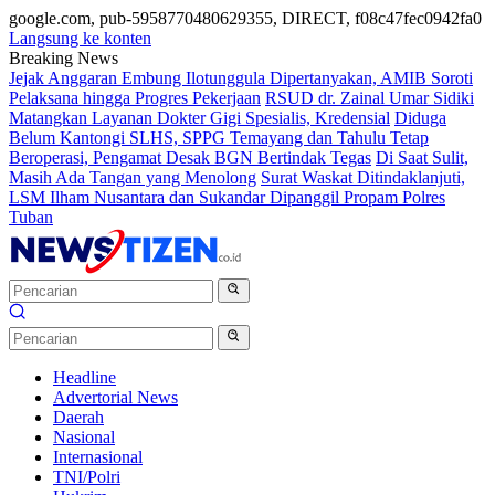
google.com, pub-5958770480629355, DIRECT, f08c47fec0942fa0
Langsung ke konten
Breaking News
Jejak Anggaran Embung Ilotunggula Dipertanyakan, AMIB Soroti
Pelaksana hingga Progres Pekerjaan
RSUD dr. Zainal Umar Sidiki
Matangkan Layanan Dokter Gigi Spesialis, Kredensial
Diduga
Belum Kantongi SLHS, SPPG Temayang dan Tahulu Tetap
Beroperasi, Pengamat Desak BGN Bertindak Tegas
Di Saat Sulit,
Masih Ada Tangan yang Menolong
Surat Waskat Ditindaklanjuti,
LSM Ilham Nusantara dan Sukandar Dipanggil Propam Polres
Tuban
Headline
Advertorial News
Daerah
Nasional
Internasional
TNI/Polri